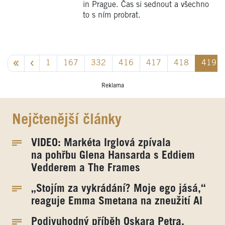
in Prague. Čas si sednout a všechno
to s ním probrat.
1
167
332
416
417
418
419
Reklama
Nejčtenější články
VIDEO: Markéta Irglová zpívala
na pohřbu Glena Hansarda s Eddiem
Vedderem a The Frames
„Stojím za vykrádání? Moje ego jásá,“
reaguje Emma Smetana na zneužití AI
Podivuhodný příběh Oskara Petra.