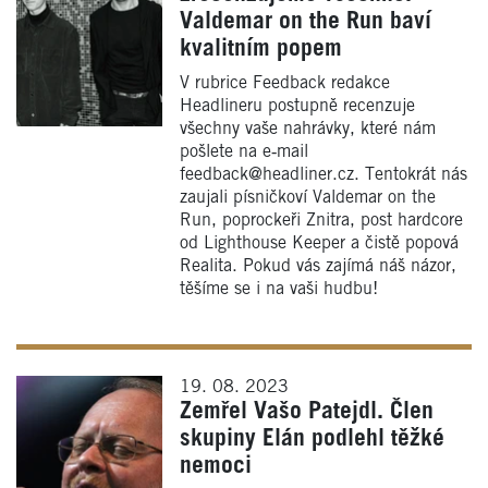
Valdemar on the Run baví
kvalitním popem
V rubrice Feedback redakce
Headlineru postupně recenzuje
všechny vaše nahrávky, které nám
pošlete na e‑mail
feedback@headliner.cz. Tentokrát nás
zaujali písničkoví Valdemar on the
Run, poprockeři Znitra, post hardcore
od Lighthouse Keeper a čistě popová
Realita. Pokud vás zajímá náš názor,
těšíme se i na vaši hudbu!
19. 08. 2023
Zemřel Vašo Patejdl. Člen
skupiny Elán podlehl těžké
nemoci