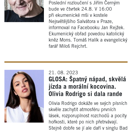
Poslední rozloučení s Jiřím Černým
bude ve čtvrtek 24.8. V 16:00
při ekumenické mši v kostele
Nejsvětějšího Salvátora v Praze,
informoval na Facebooku Jan Rejžek.
Ekumenický obřad povedou katolický
kněz Mons. Tomáš Halík a evangelický
farář Miloš Rejchrt.
21. 08. 2023
GLOSA: Špatný nápad, skvělá
jízda a morální kocovina.
Olivia Rodrigo si dala rande
Olivia Rodrigo dokáže ve svých písních
skvěle zachytit atmosféru prvních
lásek, rozporuplnost rozchodů a pocity
hořkosti, které po nich přetrvávají.
Stejně dobře se jí ale daří v singlu Bad