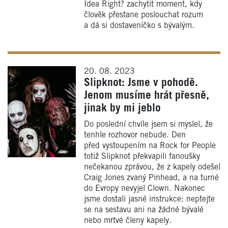
Idea Right? zachytit moment, kdy
člověk přestane poslouchat rozum
a dá si dostaveníčko s bývalým.
20. 08. 2023
Slipknot: Jsme v pohodě.
Jenom musíme hrát přesně,
jinak by mi jeblo
Do poslední chvíle jsem si myslel, že
tenhle rozhovor nebude. Den
před vystoupením na Rock for People
totiž Slipknot překvapili fanoušky
nečekanou zprávou, že z kapely odešel
Craig Jones zvaný Pinhead, a na turné
do Evropy nevyjel Clown. Nakonec
jsme dostali jasné instrukce: neptejte
se na sestavu ani na žádné bývalé
nebo mrtvé členy kapely.