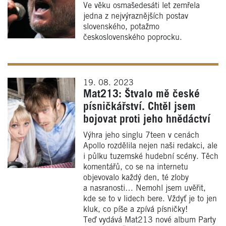
Ve věku osmašedesáti let zemřela
jedna z nejvýraznějších postav
slovenského, potažmo
československého poprocku.
19. 08. 2023
Mat213: Štvalo mě české
písničkářství. Chtěl jsem
bojovat proti jeho hnědáctví
Výhra jeho singlu 7teen v cenách
Apollo rozdělila nejen naši redakci, ale
i půlku tuzemské hudební scény. Těch
komentářů, co se na internetu
objevovalo každý den, té zloby
a nasranosti… Nemohl jsem uvěřit,
kde se to v lidech bere. Vždyť je to jen
kluk, co píše a zpívá písničky!
Teď vydává Mat213 nové album Party