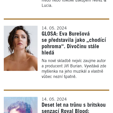
Redo nebo folkové uskupení Nerez &
Lucia.
14. 05. 2024
GLOSA: Eva Burešová
se představila jako „chodící
pohroma“. Divočinu stále
hledá
Na nové skladbě nejvíc zaujme autor
a producent Jiří Burian. Vyvstává zde
myšlenka na jeho muzikál a vlastně
vůbec nezní špatně.
14. 05. 2024
Deset let na trůnu s britskou
senzací Royal Blood: