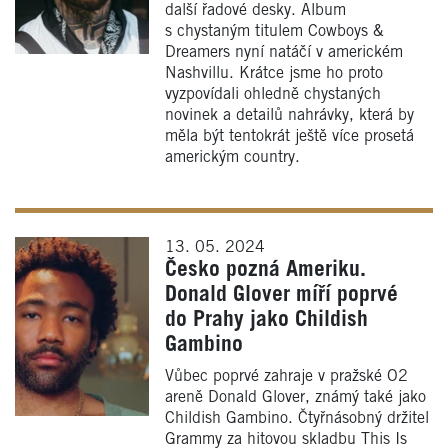
další řadové desky. Album
s chystaným titulem Cowboys &
Dreamers nyní natáčí v americkém
Nashvillu. Krátce jsme ho proto
vyzpovídali ohledně chystaných
novinek a detailů nahrávky, která by
měla být tentokrát ještě více prosetá
americkým country.
13. 05. 2024
Česko pozná Ameriku.
Donald Glover míří poprvé
do Prahy jako Childish
Gambino
Vůbec poprvé zahraje v pražské O2
areně Donald Glover, známý také jako
Childish Gambino. Čtyřnásobný držitel
Grammy za hitovou skladbu This Is