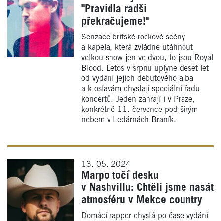
"Pravidla radši
překračujeme!"
Senzace britské rockové scény
a kapela, která zvládne utáhnout
velkou show jen ve dvou, to jsou Royal
Blood. Letos v srpnu uplyne deset let
od vydání jejich debutového alba
a k oslavám chystají speciální řadu
koncertů. Jeden zahrají i v Praze,
konkrétně 11. července pod širým
nebem v Ledárnách Braník.
13. 05. 2024
Marpo točí desku
v Nashvillu: Chtěli jsme nasát
atmosféru v Mekce country
Domácí rapper chystá po čase vydání