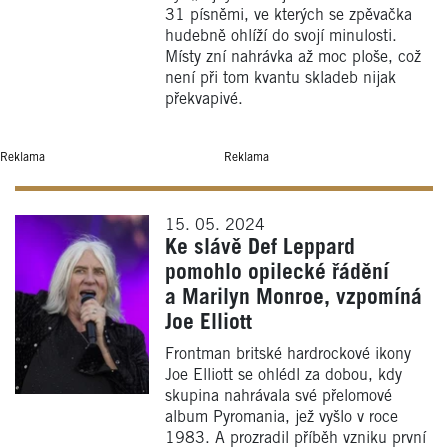
31 písněmi, ve kterých se zpěvačka
hudebně ohlíží do svojí minulosti.
Místy zní nahrávka až moc ploše, což
není při tom kvantu skladeb nijak
překvapivé.
Reklama
Reklama
15. 05. 2024
Ke slávě Def Leppard
pomohlo opilecké řádění
a Marilyn Monroe, vzpomíná
Joe Elliott
Frontman britské hardrockové ikony
Joe Elliott se ohlédl za dobou, kdy
skupina nahrávala své přelomové
album Pyromania, jež vyšlo v roce
1983. A prozradil příběh vzniku první