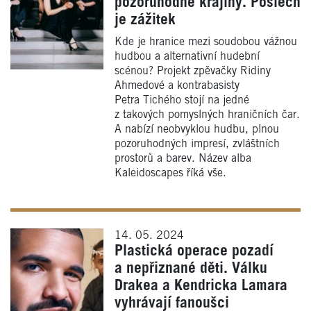
pozoruhodné krajiny. Poslech
je zážitek
Kde je hranice mezi soudobou vážnou
hudbou a alternativní hudební
scénou? Projekt zpěvačky Ridiny
Ahmedové a kontrabasisty
Petra Tichého stojí na jedné
z takových pomyslných hraničních čar.
A nabízí neobvyklou hudbu, plnou
pozoruhodných impresí, zvláštních
prostorů a barev. Název alba
Kaleidoscapes říká vše.
14. 05. 2024
Plastická operace pozadí
a nepřiznané děti. Válku
Drakea a Kendricka Lamara
vyhrávají fanoušci