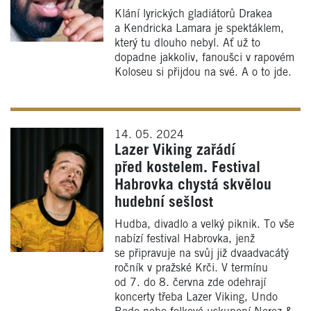
Klání lyrických gladiátorů Drakea
a Kendricka Lamara je spektáklem,
který tu dlouho nebyl. Ať už to
dopadne jakkoliv, fanoušci v rapovém
Koloseu si přijdou na své. A o to jde.
14. 05. 2024
Lazer Viking zařádí
před kostelem. Festival
Habrovka chystá skvělou
hudební sešlost
Hudba, divadlo a velký piknik. To vše
nabízí festival Habrovka, jenž
se připravuje na svůj již dvaadvacátý
ročník v pražské Krči. V termínu
od 7. do 8. června zde odehrají
koncerty třeba Lazer Viking, Undo