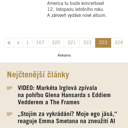
America tu bude koncertovat
12. listopadu letošního roku.
A zároveň vydává nové album.
1
167
320
321
322
323
324
Reklama
Nejčtenější články
VIDEO: Markéta Irglová zpívala
na pohřbu Glena Hansarda s Eddiem
Vedderem a The Frames
„Stojím za vykrádání? Moje ego jásá,“
reaguje Emma Smetana na zneužití AI