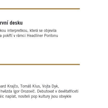
první desku
ou interpretkou, která se objevila
na pokřtí v rámci Headliner Pontonu
hard Krajčo, Tomáš Klus, Vojta Dyk,
vězda Igor Orozovič. Debutovat v devětatřiceti
c naplat, nositeli pop kultury jsou obvykle