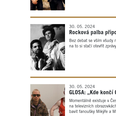
30. 05. 2024
Rocková palba připo
Bez debat se vším všudy ne
na to si stačí otevřít zp
30. 05. 2024
GLOSA: „Kde končí O
Momentálně existuje v Čes
na televizních obrazovkác
bavit fanoušky Mikýře a M