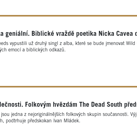
 geniální. Biblické vraždě poetika Nicka Cavea 
ds vypustili už druhý singl z alba, které se bude jmenovat Wild
ch emocí a biblických odkazů.
olečnosti. Folkovým hvězdám The Dead South pře
sou jedna z nejoriginálnějších folkových skupin současnosti. Výj
ch, podtrhuje předskokan Ivan Mládek.