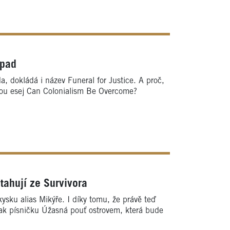
ápad
a, dokládá i název Funeral for Justice. A proč,
anou esej Can Colonialism Be Overcome?
tahují ze Survivora
sku alias Mikýře. I díky tomu, že právě teď
niak písničku Úžasná pouť ostrovem, která bude