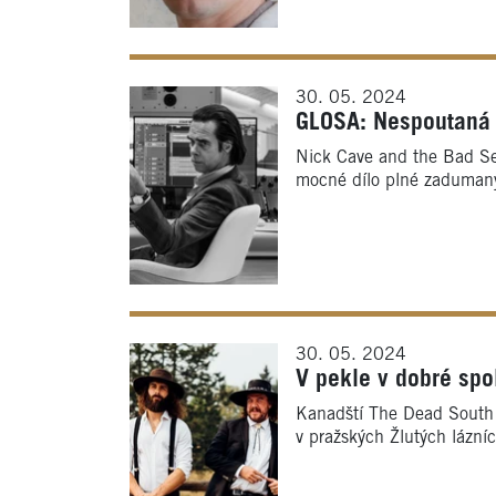
30. 05. 2024
GLOSA: Nespoutaná a
Nick Cave and the Bad See
mocné dílo plné zadumaný
30. 05. 2024
V pekle v dobré sp
Kanadští The Dead South j
v pražských Žlutých lázní