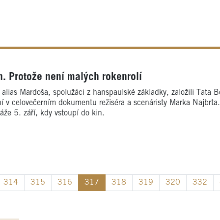
n. Protože není malých rokenrolí
lias Mardoša, spolužáci z hanspaulské základky, založili Tata Bojs
 v celovečerním dokumentu režiséra a scenáristy Marka Najbrta
áže 5. září, kdy vstoupí do kin.
314
315
316
317
318
319
320
332