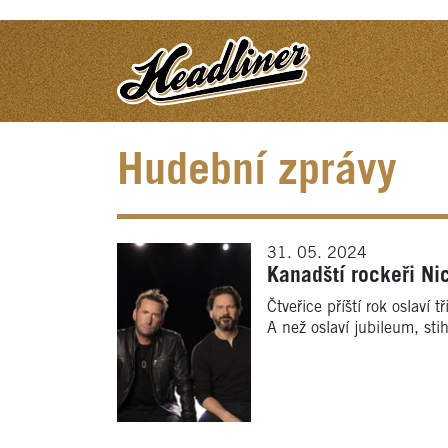
Hudební zprávy
31. 05. 2024
Kanadští rockeři Ni
Čtveřice příští rok oslaví
A než oslaví jubileum, sti