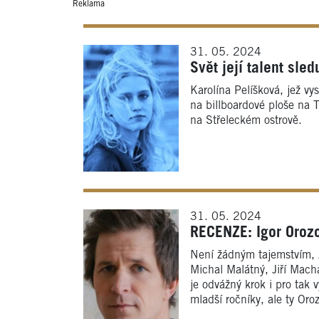
Reklama
31. 05. 2024
Svět její talent sl
Karolína Pelíšková, jež v
na billboardové ploše na 
na Střeleckém ostrově.
31. 05. 2024
RECENZE: Igor Orozo
Není žádným tajemstvím, ž
Michal Malátný, Jiří Mach
je odvážný krok i pro tak 
mladší ročníky, ale ty Oro