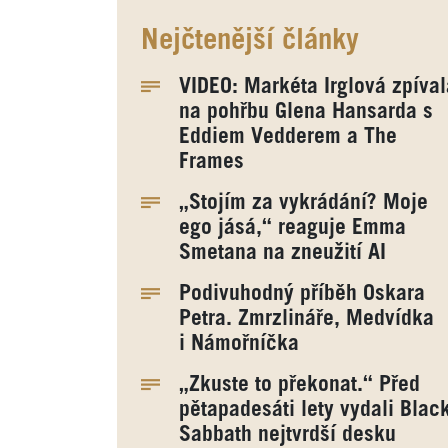
Nejčtenější články
VIDEO: Markéta Irglová zpíval
na pohřbu Glena Hansarda s
Eddiem Vedderem a The
Frames
„Stojím za vykrádání? Moje
ego jásá,“ reaguje Emma
Smetana na zneužití AI
Podivuhodný příběh Oskara
Petra. Zmrzlináře, Medvídka
i Námořníčka
„Zkuste to překonat.“ Před
pětapadesáti lety vydali Blac
Sabbath nejtvrdší desku