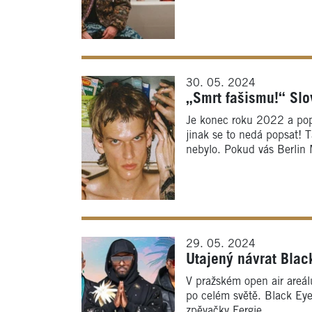
30. 05. 2024
„Smrt fašismu!“ Sl
Je konec roku 2022 a pop
jinak se to nedá popsat! T
nebylo. Pokud vás Berlin
29. 05. 2024
Utajený návrat Blac
V pražském open air areálu
po celém světě. Black Eye
zpěvačky Fergie.