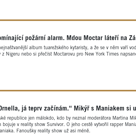
mínající požární alarm. Mdou Moctar láteří na Z
jnaštvanější album tuarežského kytaristy, a že se v něm vaří vod
rávy z Nigeru nebo si přečíst Moctarovu pro New York Times naps
rnella, já teprv začínám.“ Mikýř s Maniakem si u
ké republice jen málokdo, kdo by neznal moderátora Martina Miky
h bojuje v reality show Survivor. O jeho cestě vytvořil rapper Ma
aniaka. Fanoušky reality show už asi méně.