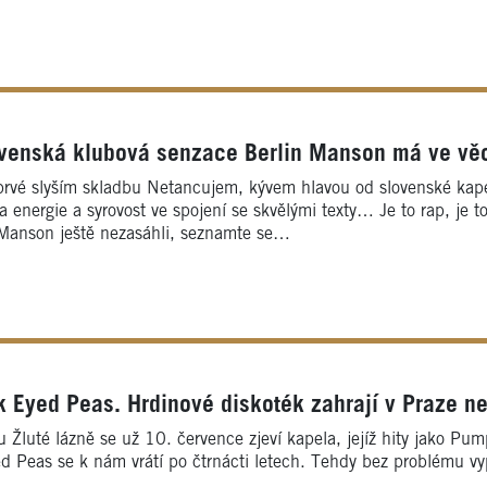
ovenská klubová senzace Berlin Manson má ve vě
rvé slyším skladbu Netancujem, kývem hlavou od slovenské kapel
a energie a syrovost ve spojení se skvělými texty… Je to rap, je t
 Manson ještě nezasáhli, seznamte se…
k Eyed Peas. Hrdinové diskoték zahrají v Praze n
 Žluté lázně se už 10. července zjeví kapela, jejíž hity jako Pump
d Peas se k nám vrátí po čtrnácti letech. Tehdy bez problému vyp