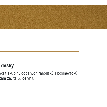
í desky
 vytvořit skupiny oddaných fanoušků i posměváčků.
 tam zavítá 6. června.