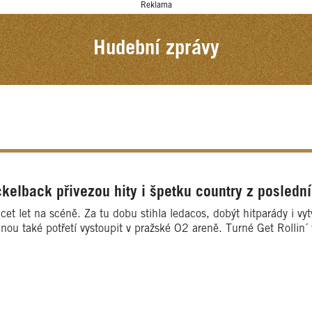
Reklama
Hudební zprávy
ckelback přivezou hity i špetku country z posledn
 třicet let na scéně. Za tu dobu stihla ledacos, dobýt hitparády i
hnou také potřetí vystoupit v pražské O2 areně. Turné Get Rollin´