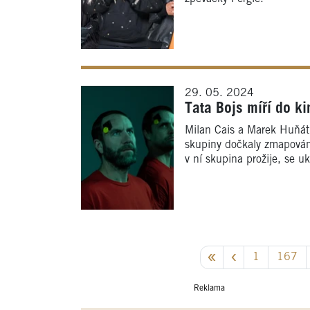
29. 05. 2024
Tata Bojs míří do ki
Milan Cais a Marek Huňát a
skupiny dočkaly zmapování
v ní skupina prožije, se uk
1
167
Reklama