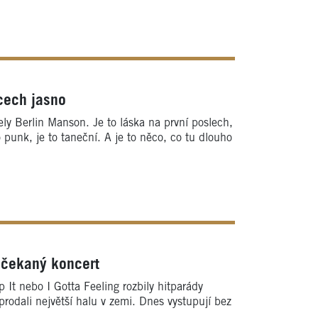
cech jasno
y Berlin Manson. Je to láska na první poslech,
o punk, je to taneční. A je to něco, co tu dlouho
ečekaný koncert
 It nebo I Gotta Feeling rozbily hitparády
rodali největší halu v zemi. Dnes vystupují bez