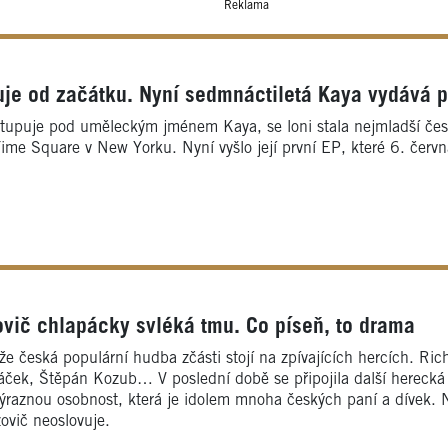
Reklama
eduje od začátku. Nyní sedmnáctiletá Kaya vydává 
ystupuje pod uměleckým jménem Kaya, se loni stala nejmladší česk
Time Square v New Yorku. Nyní vyšlo její první EP, které 6. červ
vič chlapácky svléká tmu. Co píseň, to drama
e česká populární hudba zčásti stojí na zpívajících hercích. Ric
áček, Štěpán Kozub… V poslední době se připojila další herecká h
výraznou osobnost, která je idolem mnoha českých paní a dívek. Ni
zovič neoslovuje.