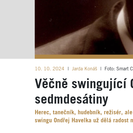
10. 10. 2024
|
Jarda Konáš
|
Foto: Smart 
Věčně swingující 
sedmdesátiny
Herec, tanečník, hudebník, režisér, al
swingu Ondřej Havelka už dělá radost 