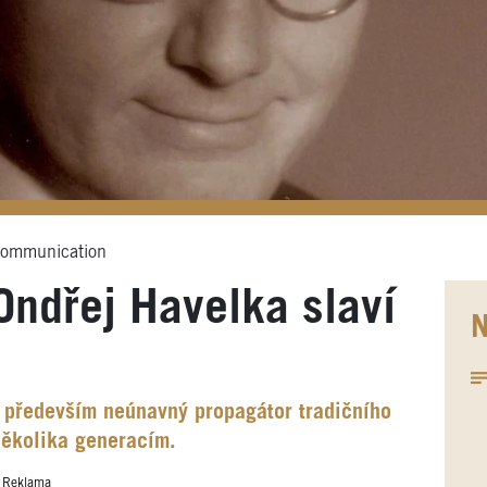
Communication
Ondřej Havelka slaví
N
e především neúnavný propagátor tradičního
několika generacím.
Reklama