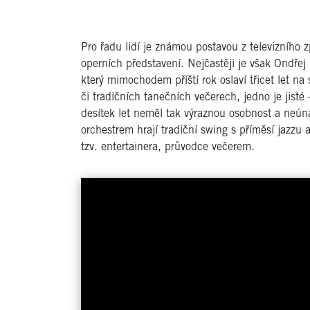
Pro řadu lidí je známou postavou z televizního 
operních představení. Nejčastěji je však Ondře
který mimochodem příští rok oslaví třicet let n
či tradičních tanečních večerech, jedno je jist
desítek let neměl tak výraznou osobnost a neú
orchestrem hrají tradiční swing s příměsí jazzu
tzv. entertainera, průvodce večerem.