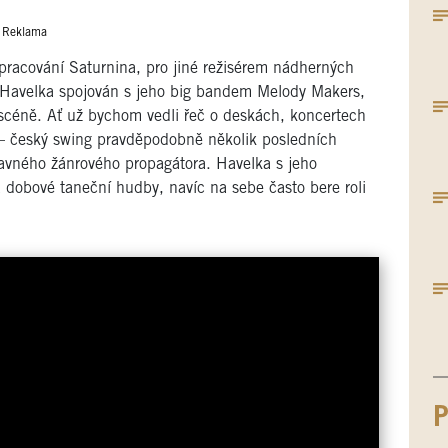
Reklama
zpracování Saturnina, pro jiné režisérem nádherných
j Havelka spojován s jeho big bandem Melody Makers,
a scéně. Ať už bychom vedli řeč o deskách, koncertech
é – český swing pravděpodobně několik posledních
navného žánrového propagátora. Havelka s jeho
 a dobové taneční hudby, navíc na sebe často bere roli
P