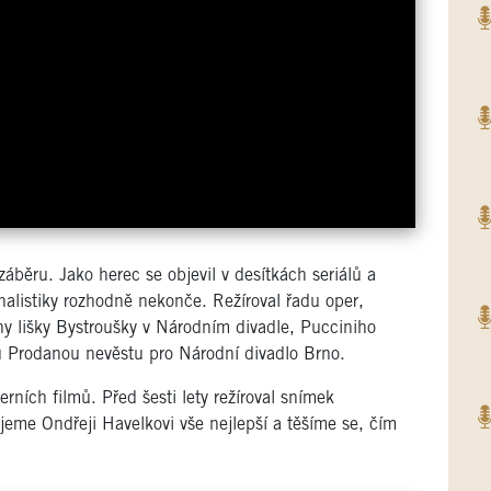
ěru. Jako herec se objevil v desítkách seriálů a
nalistiky rozhodně nekonče. Režíroval řadu oper,
 lišky Bystroušky v Národním divadle, Pucciniho
Prodanou nevěstu pro Národní divadlo Brno.
erních filmů. Před šesti lety režíroval snímek
eme Ondřeji Havelkovi vše nejlepší a těšíme se, čím