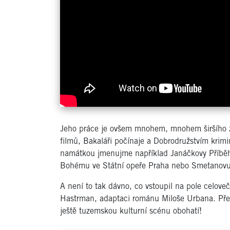
Jeho práce je ovšem mnohem, mnohem širšího záb
filmů, Bakaláři počínaje a Dobrodružstvím krimi
namátkou jmenujme například Janáčkovy Příběhy
Bohému ve Státní opeře Praha nebo Smetanovu 
A není to tak dávno, co vstoupil na pole celoveč
Hastrman, adaptaci románu Miloše Urbana. Přej
ještě tuzemskou kulturní scénu obohatí!