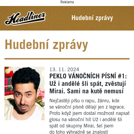
Reklama
Hudební zprávy
Hudební zprávy
13. 11. 2024
PEKLO VÁNOČNÍCH PÍSNÍ #1:
Už i andělé šli spát, zvěstují
Mirai. Sami na kutě nemusí
Nejčastěji píšu o rapu, žánru, kde
se vánoční písně dělají jen z legrace.
Proto když jsem dostal možnost napsat
glosu na vánoční hit Už i andělé šli
spát od skupiny Mirai, šel jsem
do toho výhradně se znalostí