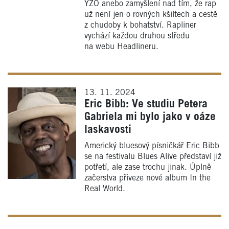
YZO anebo zamyšlení nad tím, že rap
už není jen o rovných kšiltech a cestě
z chudoby k bohatství. Rapliner
vychází každou druhou středu
na webu Headlineru.
13. 11. 2024
Eric Bibb: Ve studiu Petera
Gabriela mi bylo jako v oáze
laskavosti
Americký bluesový písničkář Eric Bibb
se na festivalu Blues Alive představí již
potřetí, ale zase trochu jinak. Úplně
začerstva přiveze nové album In the
Real World.