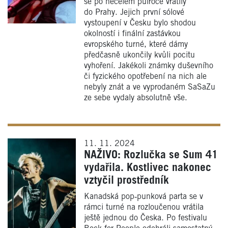
se po necelém půlroce vrátily
do Prahy. Jejich první sólové
vystoupení v Česku bylo shodou
okolností i finální zastávkou
evropského turné, které dámy
předčasně ukončily kvůli pocitu
vyhoření. Jakékoli známky duševního
či fyzického opotřebení na nich ale
nebyly znát a ve vyprodaném SaSaZu
ze sebe vydaly absolutně vše.
11. 11. 2024
NAŽIVO: Rozlučka se Sum 41
vydařila. Kostlivec nakonec
vztyčil prostředník
Kanadská pop‑punková parta se v
rámci turné na rozloučenou vrátila
ještě jednou do Česka. Po festivalu