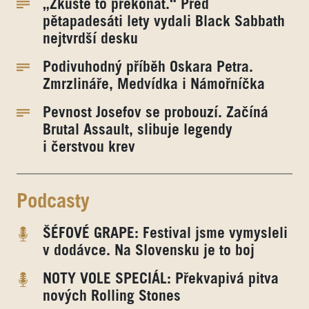
„Zkuste to překonat.“ Před
pětapadesáti lety vydali Black Sabbath
nejtvrdší desku
Podivuhodný příběh Oskara Petra.
Zmrzlináře, Medvídka i Námořníčka
Pevnost Josefov se probouzí. Začíná
Brutal Assault, slibuje legendy
i čerstvou krev
Podcasty
ŠÉFOVÉ GRAPE: Festival jsme vymysleli
v dodávce. Na Slovensku je to boj
NOTY VOLE SPECIÁL: Překvapivá pitva
nových Rolling Stones