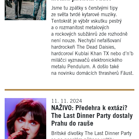
Jsme tu zpátky s čerstvými tipy
ze světa tvrdé kytarové muziky.
Tentokrát je výběr vskutku pestrý
a o rozmanitost metalových
a rockových subžánrů zde rozhodně
není nouze. Nechybí nefalšovaní
hardrockeři The Dead Daisies,
hardcoroví Kublai Khan TX nebo d’n’b
miláčci vyznavačů elektronického
metalu Pendulum. A došlo také
na novinku domácích thrasherů Fäust.
11. 11. 2024
NAŽIVO: Předehra k extázi?
The Last Dinner Party dostaly
Prahu do rauše
Britské divošky The Last Dinner Party