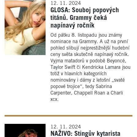
12. 11. 2024
GLOSA: Souboj popových
titánů. Grammy čeká
napínavý ročník
Od pátku 8. listopadu jsou známy
nominace na Grammy. A už na první
pohled slibují nejprestižnější hudební
ceny světa skutečně napínavý ročník.
Vyjma matadorů v podobě Beyoncé,
Taylor Swift či Kendricka Lamara jsou
totiž v hlavních kategoriích
nominovány i dámy z letošní „svaté
popové trojice“, tedy Sabrina
Carpenter, Chappell Roan a Charli
xcx.
12. 11. 2024
NAŽIVO: Stingův kytarista