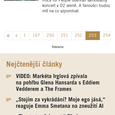
Rock for People odehráli samostatný
koncert v O2 areně. A fanoušci budou
mít na co vzpomínat.
1
167
250
251
252
253
254
Reklama
Nejčtenější články
VIDEO: Markéta Irglová zpívala
na pohřbu Glena Hansarda s Eddiem
Vedderem a The Frames
„Stojím za vykrádání? Moje ego jásá,“
reaguje Emma Smetana na zneužití AI