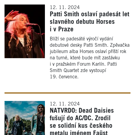
12. 11. 2024
Patti Smith oslaví padesát let
slavného debutu Horses
i v Praze
Blíží se padesáté výročí vydání
debutové desky Patti Smith. Zpěvačka
jubileum alba Horses oslaví příští rok
na turné, které bude mít zastávku
i v pražském Forum Karlín. Patti
Smith Quartet zde vystoupí
19. července.
12. 11. 2024
NATVRDO: Dead Daisies
fušují do AC/DC. Zrodil
se solidní kus českého
metalu jménem Faüst