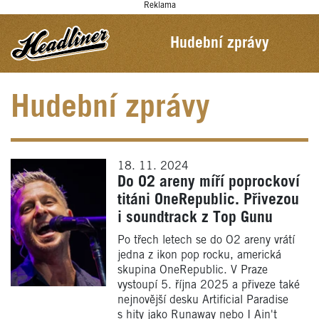
Reklama
Hudební zprávy
Hudební zprávy
18. 11. 2024
Do O2 areny míří poprockoví
titáni OneRepublic. Přivezou
i soundtrack z Top Gunu
Po třech letech se do O2 areny vrátí
jedna z ikon pop rocku, americká
skupina OneRepublic. V Praze
vystoupí 5. října 2025 a přiveze také
nejnovější desku Artificial Paradise
s hity jako Runaway nebo I Ain't