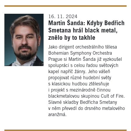
16. 11. 2024
Martin Šanda: Kdyby Bedřich
Smetana hrál black metal,
znělo by to takhle
Jako dirigent orchestrálního tělesa
Bohemian Symphony Orchestra
Prague si Martin Šanda již vyzkoušel
spolupráci s celou řadou světových
kapel napříč žánry. Jeho vášeň
propojovat různé hudební světy
s klasickou hudbou ztělesňuje
i projekt s mezinárodně činnou
blackmetalovou skupinou Cult of Fire.
Slavné skladby Bedřicha Smetany
v něm převedl do drsného metalového
aranžmá.