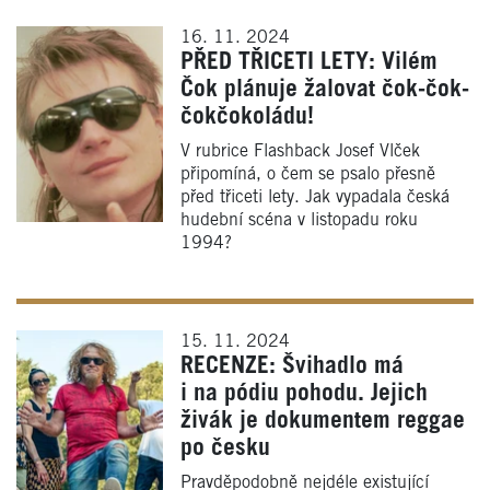
16. 11. 2024
PŘED TŘICETI LETY: Vilém
Čok plánuje žalovat čok-čok-
čokčokoládu!
V rubrice Flashback Josef Vlček
připomíná, o čem se psalo přesně
před třiceti lety. Jak vypadala česká
hudební scéna v listopadu roku
1994?
15. 11. 2024
RECENZE: Švihadlo má
i na pódiu pohodu. Jejich
živák je dokumentem reggae
po česku
Pravděpodobně nejdéle existující