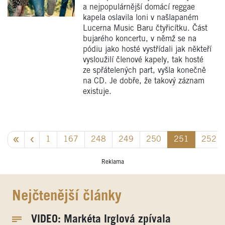
a nejpopulárnější domácí reggae
kapela oslavila loni v našlapaném
Lucerna Music Baru čtyřicítku. Část
bujarého koncertu, v němž se na
pódiu jako hosté vystřídali jak někteří
vysloužilí členové kapely, tak hosté
ze spřátelených part, vyšla konečně
na CD. Je dobře, že takový záznam
existuje.
1
167
248
249
250
251
252
Reklama
Nejčtenější články
VIDEO: Markéta Irglová zpívala