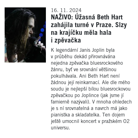
16. 11. 2024
NAŽIVO: Úžasná Beth Hart
zahájila turné v Praze. Slzy
na krajíčku měla hala
i zpěvačka
K legendární Janis Joplin byla
v průběhu dekád přirovnávána
nejedna zpěvačka bluesrockového
žánru, byť ve srovnání většinou
pokulhávala. Ani Beth Hart není
žádnou její reinkarnací. Ale dle mého
soudu je nejlepší bílou bluesrockovou
zpěvačkou po Joplince (jak jsme jí
famierně nazývali). V mnoha ohledech
je s ní srovnatelná a navrch má jako
pianistka a skladatelka. Ten dojem
ještě umocnil koncert v pražském O2
universu.