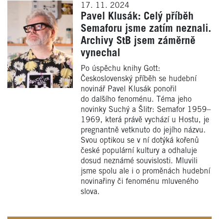
17. 11. 2024
Pavel Klusák: Celý příběh
Semaforu jsme zatím neznali.
Archivy StB jsem záměrně
vynechal
Po úspěchu knihy Gott:
Československý příběh se hudební
novinář Pavel Klusák ponořil
do dalšího fenoménu. Téma jeho
novinky Suchý a Šlitr: Semafor 1959–
1969, která právě vychází u Hostu, je
pregnantně vetknuto do jejího názvu.
Svou optikou se v ní dotýká kořenů
české populární kultury a odhaluje
dosud neznámé souvislosti. Mluvili
jsme spolu ale i o proměnách hudební
novinařiny či fenoménu mluveného
slova.