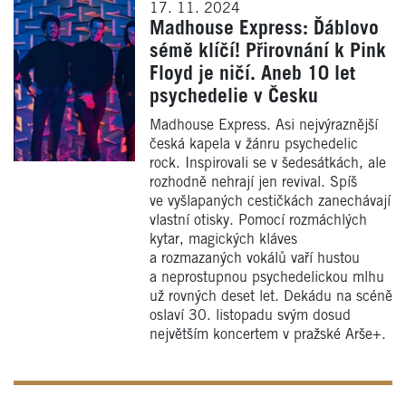
17. 11. 2024
Madhouse Express: Ďáblovo
sémě klíčí! Přirovnání k Pink
Floyd je ničí. Aneb 10 let
psychedelie v Česku
Madhouse Express. Asi nejvýraznější
česká kapela v žánru psychedelic
rock. Inspirovali se v šedesátkách, ale
rozhodně nehrají jen revival. Spíš
ve vyšlapaných cestičkách zanechávají
vlastní otisky. Pomocí rozmáchlých
kytar, magických kláves
a rozmazaných vokálů vaří hustou
a neprostupnou psychedelickou mlhu
už rovných deset let. Dekádu na scéně
oslaví 30. listopadu svým dosud
největším koncertem v pražské Arše+.