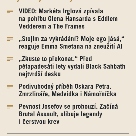
VIDEO: Markéta Irglová zpívala
na pohřbu Glena Hansarda s Eddiem
Vedderem a The Frames
„Stojím za vykrádání? Moje ego jásá,“
reaguje Emma Smetana na zneužití AI
„Zkuste to překonat.“ Před
pětapadesáti lety vydali Black Sabbath
nejtvrdší desku
Podivuhodný příběh Oskara Petra.
Zmrzlináře, Medvídka i Námořníčka
Pevnost Josefov se probouzí. Začíná
Brutal Assault, slibuje legendy
i čerstvou krev