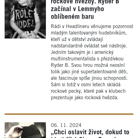
rockové hvězdy. Ryder B
začínal v Lemmyho
oblíbeném baru
Rádi v Headlineru věnujeme pozornost
mladým talentovaným hudebníkům,
kteří už v dětství zvládají
nadstandardně ovládat své nástroje.
Jedním takovým je i americký
multiinstrumentalista s přezdívkou
Ryder B. Svou hrou možná neoslní
tolik jako jiné supertalentované děti,
ale fascinuje spíše jinou schopností.
Sám si totiž v osmi letech skládá
rockové pecky, které pak v klubech
prezentuje jako rocková hvězda.
06. 11. 2024
„Chci oslavit život, dokud to