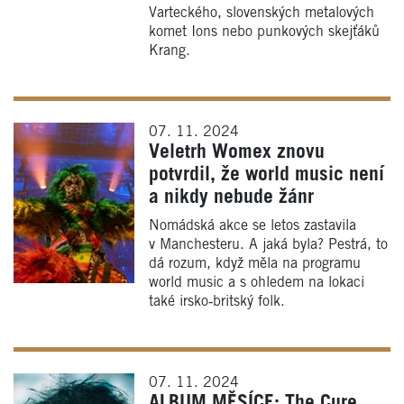
Varteckého, slovenských metalových
komet Ions nebo punkových skejťáků
Krang.
07. 11. 2024
Veletrh Womex znovu
potvrdil, že world music není
a nikdy nebude žánr
Nomádská akce se letos zastavila
v Manchesteru. A jaká byla? Pestrá, to
dá rozum, když měla na programu
world music a s ohledem na lokaci
také irsko‑britský folk.
07. 11. 2024
ALBUM MĚSÍCE: The Cure