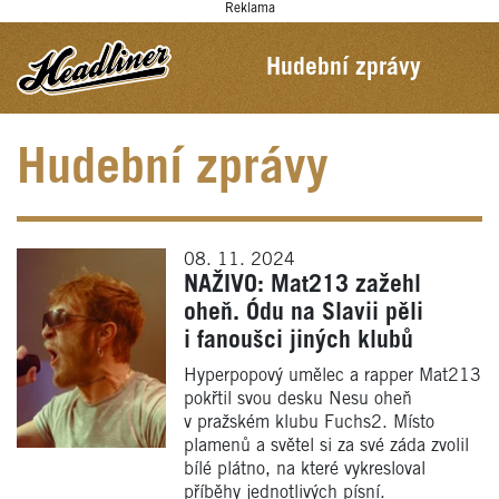
Reklama
Hudební zprávy
Hudební zprávy
08. 11. 2024
NAŽIVO: Mat213 zažehl
oheň. Ódu na Slavii pěli
i fanoušci jiných klubů
Hyperpopový umělec a rapper Mat213
pokřtil svou desku Nesu oheň
v pražském klubu Fuchs2. Místo
plamenů a světel si za své záda zvolil
bílé plátno, na které vykresloval
příběhy jednotlivých písní.