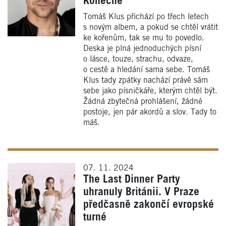
Konečně
Tomáš Klus přichází po třech letech
s novým albem, a pokud se chtěl vrátit
ke kořenům, tak se mu to povedlo.
Deska je plná jednoduchých písní
o lásce, touze, strachu, odvaze,
o cestě a hledání sama sebe. Tomáš
Klus tady zpátky nachází právě sám
sebe jako písničkáře, kterým chtěl být.
Žádná zbytečná prohlášení, žádné
postoje, jen pár akordů a slov. Tady to
máš.
07. 11. 2024
The Last Dinner Party
uhranuly Británii. V Praze
předčasně zakončí evropské
turné