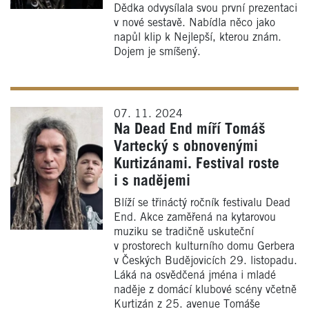
Dědka odvysílala svou první prezentaci
v nové sestavě. Nabídla něco jako
napůl klip k Nejlepší, kterou znám.
Dojem je smíšený.
07. 11. 2024
Na Dead End míří Tomáš
Vartecký s obnovenými
Kurtizánami. Festival roste
i s nadějemi
Blíží se třináctý ročník festivalu Dead
End. Akce zaměřená na kytarovou
muziku se tradičně uskuteční
v prostorech kulturního domu Gerbera
v Českých Budějovicích 29. listopadu.
Láká na osvědčená jména i mladé
naděje z domácí klubové scény včetně
Kurtizán z 25. avenue Tomáše