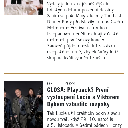
Vydaly jeden z nejúspěšnějších
britských debutů poslední dekády.
S ním se pak dámy z kapely The Last
Dinner Party představily i na pražském
Metronome Festivalu a druhou
listopadovou neděli odehrají v české
metropoli první sólový koncert.
Zároveň půjde o poslední zastávku
evropského turné, zbytek šňůry totiž
skupina kvůli vyhoření zrušila.
07. 11. 2024
GLOSA: Playback? První
vystoupení Lucie s Viktorem
Dykem vzbudilo rozpaky
Tak Lucie už i prakticky odkryla svou
novou tvář, když 29. 10. natočila
a 5. listopadu v Sedmi pádech Honzy