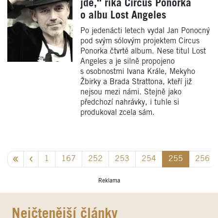
jde,“ říká Circus Ponorka
o albu Lost Angeles
Po jedenácti letech vydal Jan Ponocný
pod svým sólovým projektem Circus
Ponorka čtvrté album. Nese titul Lost
Angeles a je silně propojeno
s osobnostmi Ivana Krále, Mekyho
Žbirky a Brada Strattona, kteří již
nejsou mezi námi. Stejně jako
předchozí nahrávky, i tuhle si
produkoval zcela sám.
1
167
252
253
254
255
256
Reklama
Nejčtenější články