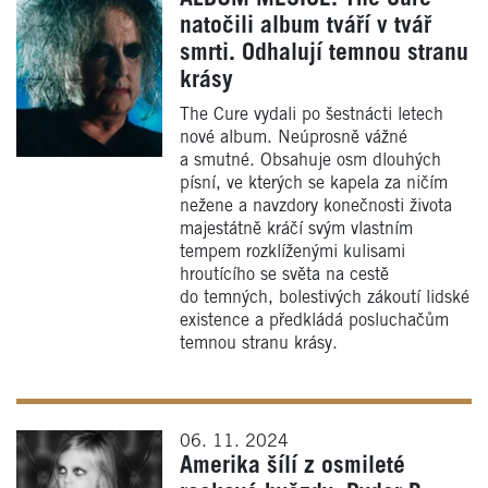
natočili album tváří v tvář
smrti. Odhalují temnou stranu
krásy
The Cure vydali po šestnácti letech
nové album. Neúprosně vážné
a smutné. Obsahuje osm dlouhých
písní, ve kterých se kapela za ničím
nežene a navzdory konečnosti života
majestátně kráčí svým vlastním
tempem rozklíženými kulisami
hroutícího se světa na cestě
do temných, bolestivých zákoutí lidské
existence a předkládá posluchačům
temnou stranu krásy.
06. 11. 2024
Amerika šílí z osmileté