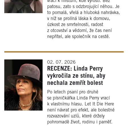
vrací k místům, kde vyrostl. Bez
patosu, zato s odzbrojující něhou. Je
to pomalá, vřelá a hluboká nahrávka,
v níž se prolíná láska k domovu,
úzkost ze smrtelnosti, radost
z otcovství a vědomí, že čas není
nepřítel, ale společník na cestě.
02. 07. 2026
RECENZE: Linda Perry
vykročila ze stínu, aby
nechala zemřít bolest
Po letech psaní pro druhé
se písničkářka Linda Perry vrací
k vlastnímu hlasu. Let It Die Here
není návrat pro efekt, ale bolestné
rozvazování uzlů, které držely
pohromadě život, rodinu i paměť.