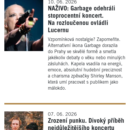
10. 06. 2026
NAŽIVO: Garbage odehráli
stoprocentní koncert.
Na rozloučenou ovládli
Lucernu
Vzpomínková nostalgie? Zapomeňte.
Alternativní ikona Garbage dorazila
do Prahy ve skvělé formě a smetla
jakékoliv debaty o věku nebo minulých
zásluhách. Kapela vsadila na energii,
emoce, absolutní hudební preciznost
a charisma zpěvačky Shirley Manson,
která umí pracovat s publikem jako
málokdo.
07. 06. 2026
Zrození punku. Divoký příběh
nejdůležitějšího koncertu