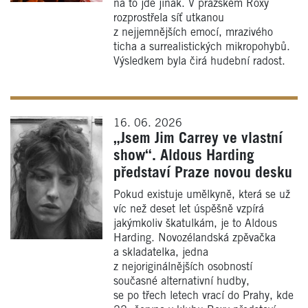
na to jde jinak. V pražském Roxy
rozprostřela síť utkanou
z nejjemnějších emocí, mrazivého
ticha a surrealistických mikropohybů.
Výsledkem byla čirá hudební radost.
16. 06. 2026
„Jsem Jim Carrey ve vlastní
show“. Aldous Harding
představí Praze novou desku
Pokud existuje umělkyně, která se už
víc než deset let úspěšně vzpírá
jakýmkoliv škatulkám, je to Aldous
Harding. Novozélandská zpěvačka
a skladatelka, jedna
z nejoriginálnějších osobností
současné alternativní hudby,
se po třech letech vrací do Prahy, kde