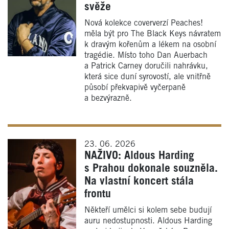
svěže
Nová kolekce coververzí Peaches!
měla být pro The Black Keys návratem
k dravým kořenům a lékem na osobní
tragédie. Místo toho Dan Auerbach
a Patrick Carney doručili nahrávku,
která sice duní syrovostí, ale vnitřně
působí překvapivě vyčerpaně
a bezvýrazně.
23. 06. 2026
NAŽIVO: Aldous Harding
s Prahou dokonale souzněla.
Na vlastní koncert stála
frontu
Někteří umělci si kolem sebe budují
auru nedostupnosti. Aldous Harding