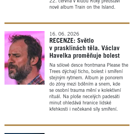
22. června v klubu Roxy představí
nové album Train on the Island.
16. 06. 2026
RECENZE: Světlo
v prasklinách těla. Václav
Havelka proměňuje bolest
Na sólové desce frontmana Please the
Trees dýchají ticho, bolest i smíření
stejným rytmem. Album je ponorem
do zóny mezi bděním a snem, kde
se osobní trauma mění v kolektivní
rituál. Na ploše necelých padesáti
minut ohledává hranice lidské
křehkosti i nečekané síly smíření.