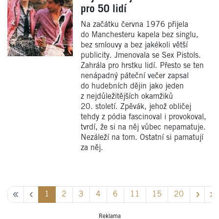
pro 50 lidí
Na začátku června 1976 přijela
do Manchesteru kapela bez singlu,
bez smlouvy a bez jakékoli větší
publicity. Jmenovala se Sex Pistols.
Zahrála pro hrstku lidí. Přesto se ten
nenápadný páteční večer zapsal
do hudebních dějin jako jeden
z nejdůležitějších okamžiků
20. století. Zpěvák, jehož obličej
tehdy z pódia fascinoval i provokoval,
tvrdí, že si na něj vůbec nepamatuje.
Nezáleží na tom. Ostatní si pamatují
za něj.
1
2
3
4
6
11
15
20
Reklama