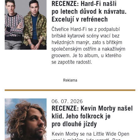
RECENZE: Hard‑Fi našli
po letech důvod k návratu.
Excelují v refrénech
Čtveřice Hard‑Fi se z podpalubí
britské kytarové scény vrací bez
hvězdných manýr, zato s břitkým
společenským ostřím a nakažlivým
groovem. Je to album, u kterého
se zapotíte radostí.
Reklama
06. 07. 2026
RECENZE: Kevin Morby našel
klid. Jeho folkrock je
pro dlouhé jízdy
Kevin Morby se na Little Wide Open