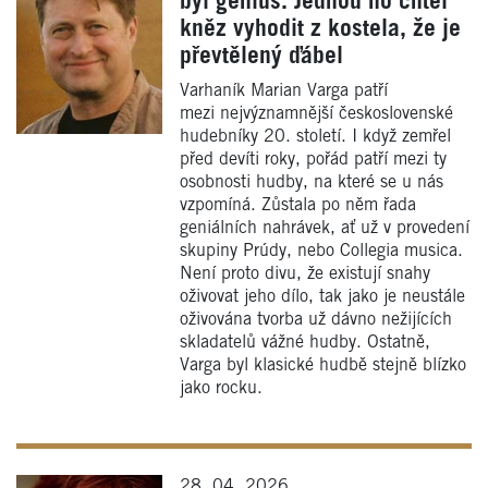
byl génius. Jednou ho chtěl
kněz vyhodit z kostela, že je
převtělený ďábel
Varhaník Marian Varga patří
mezi nejvýznamnější československé
hudebníky 20. století. I když zemřel
před devíti roky, pořád patří mezi ty
osobnosti hudby, na které se u nás
vzpomíná. Zůstala po něm řada
geniálních nahrávek, ať už v provedení
skupiny Prúdy, nebo Collegia musica.
Není proto divu, že existují snahy
oživovat jeho dílo, tak jako je neustále
oživována tvorba už dávno nežijících
skladatelů vážné hudby. Ostatně,
Varga byl klasické hudbě stejně blízko
jako rocku.
28. 04. 2026