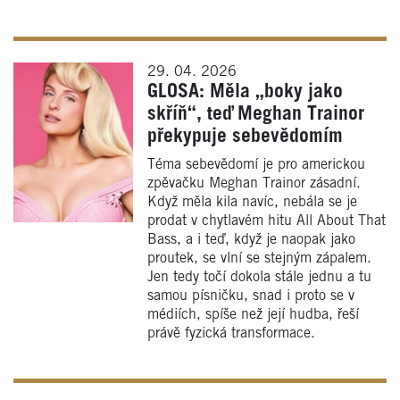
29. 04. 2026
GLOSA: Měla „boky jako
skříň“, teď Meghan Trainor
překypuje sebevědomím
Téma sebevědomí je pro americkou
zpěvačku Meghan Trainor zásadní.
Když měla kila navíc, nebála se je
prodat v chytlavém hitu All About That
Bass, a i teď, když je naopak jako
proutek, se vlní se stejným zápalem.
Jen tedy točí dokola stále jednu a tu
samou písničku, snad i proto se v
médiích, spíše než její hudba, řeší
právě fyzická transformace.