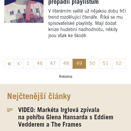
propadli playlistům
V literárním světě už nějakou dobu frčí
trend rozdělující čtenáře. Říká se mu
spisovatelské playlisty. Mají dodat
knize hudební nadhodnotu, někdy
jsou však ke škodě.
1
46
47
48
49
50
51
52
Reklama
Nejčtenější články
VIDEO: Markéta Irglová zpívala
na pohřbu Glena Hansarda s Eddiem
Vedderem a The Frames