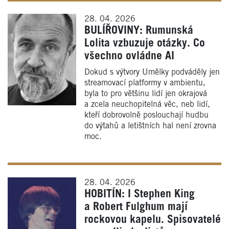
28. 04. 2026
BULÍŘOVINY: Rumunská
Lolita vzbuzuje otázky. Co
všechno ovládne AI
Dokud s výtvory Umělky podváděly jen
streamovací platformy v ambientu,
byla to pro většinu lidí jen okrajová
a zcela neuchopitelná věc, neb lidí,
kteří dobrovolně poslouchají hudbu
do výtahů a letištních hal není zrovna
moc.
28. 04. 2026
HOBITÍN: I Stephen King
a Robert Fulghum mají
rockovou kapelu. Spisovatelé