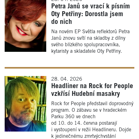
Petra Janů se vrací k písním
Oty Petřiny: Dorostla jsem
do nich
Na novém EP Světla reflektorů Petra
Janů znovu svítí na skladby z dílny
svého blízkého spolupracovníka,
kytaristy a skladatele Oty Petřiny.
28. 04. 2026
Headliner na Rock for People
vzkřísí Hudební masakry
Rock for People představil doprovodný
program. O zábavu se v hradeckém
Parku 360 ve dnech
od 10. do 14. června postarají
i vystoupení v režii Headlineru. Dojde
k jedinečnému zmrtvýchvstání