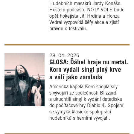
Hudebních masakrů Jardy Konáše.
Hostem podcastu NOTY VOLE bude
opět hokejista Jiří Hrdina a Honza
Vedral vyzpovídá šéfy akce a zjistí
pravdu o festivalu.
28. 04. 2026
GLOSA: Ďábel hraje nu metal.
Korn vydali singl plný krve
a válí jako zamlada
Americká kapela Korn spojila síly
s vývojáři ze společnosti Blizzard
a ukuchtili singl k vydání datadisku
do počítačové hry Diablo 4. Spojení
se vymyká klasické spolupráci
hudebníků s herními vývojáři.