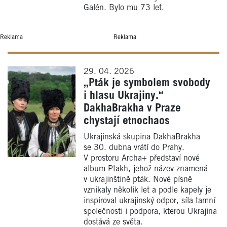
Galén. Bylo mu 73 let.
Reklama
Reklama
29. 04. 2026
„Pták je symbolem svobody
i hlasu Ukrajiny.“
DakhaBrakha v Praze
chystají etnochaos
Ukrajinská skupina DakhaBrakha
se 30. dubna vrátí do Prahy.
V prostoru Archa+ představí nové
album Ptakh, jehož název znamená
v ukrajinštině pták. Nové písně
vznikaly několik let a podle kapely je
inspiroval ukrajinský odpor, síla tamní
společnosti i podpora, kterou Ukrajina
dostává ze světa.