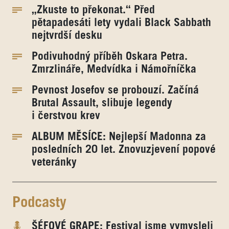
„Zkuste to překonat.“ Před
pětapadesáti lety vydali Black Sabbath
nejtvrdší desku
Podivuhodný příběh Oskara Petra.
Zmrzlináře, Medvídka i Námořníčka
Pevnost Josefov se probouzí. Začíná
Brutal Assault, slibuje legendy
i čerstvou krev
ALBUM MĚSÍCE: Nejlepší Madonna za
posledních 20 let. Znovuzjevení popové
veteránky
Podcasty
ŠÉFOVÉ GRAPE: Festival jsme vymysleli