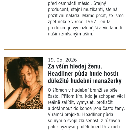
před osmnácti měsíci. Stejný
producent, stejní muzikanti, stejná
pozitivní nálada. Máme pocit, že jsme
zpět někde v roce 1957, jen ta
produkce je vymazlenější a víc lahodí
našim zmlsaným uším.
19. 05. 2026
Za vším hledej ženu.
Headliner půda bude hostit
důležité hudební manažerky
O šíbrech v hudební branži se píše
často. Přitom tím, kdo je schopen věci
reálně zařídit, vymyslet, protlačit
a dotáhnout do konce jsou často ženy.
V rámci projektu Headliner půda
se nyní o svoje zkušenosti z různých
pater byznysu podělí hned tři z nich.