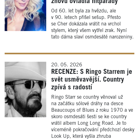
znovu ovládla hitparády
Od 60. let byla za hvězdu, ale
v 90. letech přišel sešup. Přesto
se Cher dokázala vrátit na vrchol
stylem, který všem vytřel zrak. Nyní
tato dáma slaví osmdesáté narozeniny.
20. 05. 2026
RECENZE: S Ringo Starrem je
svět usměvavější. Country
zpívá s radostí
Ringo Starr se country věnoval už
na začátku sólové dráhy na desce
Beaucoups of Blues z roku 1970 a ve
skoro osmdesáti šesti se ke country
vrátil albem Long Long Road. Je to
víceméně pokračování předchozí desky
Look Up, která vyšla zhruba