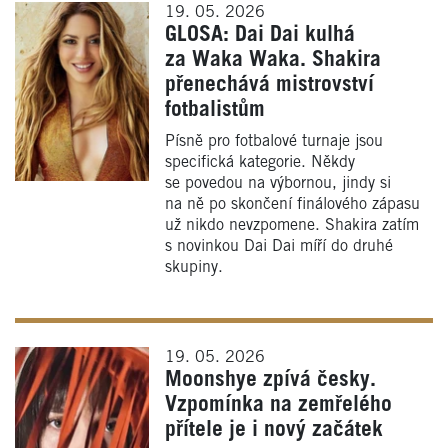
19. 05. 2026
GLOSA: Dai Dai kulhá
za Waka Waka. Shakira
přenechává mistrovství
fotbalistům
Písně pro fotbalové turnaje jsou
specifická kategorie. Někdy
se povedou na výbornou, jindy si
na ně po skončení finálového zápasu
už nikdo nevzpomene. Shakira zatím
s novinkou Dai Dai míří do druhé
skupiny.
19. 05. 2026
Moonshye zpívá česky.
Vzpomínka na zemřelého
přítele je i nový začátek