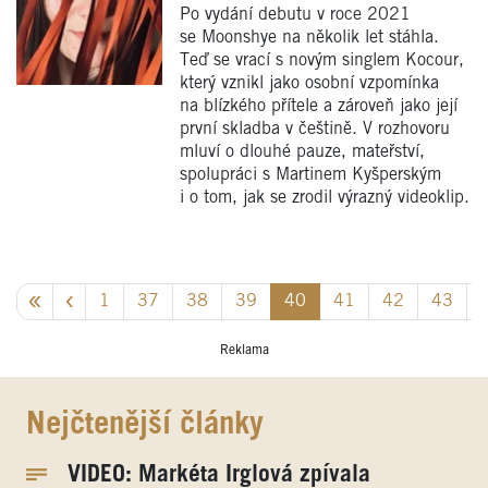
Po vydání debutu v roce 2021
se Moonshye na několik let stáhla.
Teď se vrací s novým singlem Kocour,
který vznikl jako osobní vzpomínka
na blízkého přítele a zároveň jako její
první skladba v češtině. V rozhovoru
mluví o dlouhé pauze, mateřství,
spolupráci s Martinem Kyšperským
i o tom, jak se zrodil výrazný videoklip.
1
37
38
39
40
41
42
43
Reklama
Nejčtenější články
VIDEO: Markéta Irglová zpívala