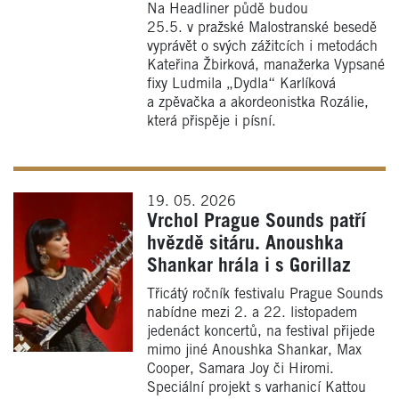
Na Headliner půdě budou
25.5. v pražské Malostranské besedě
vyprávět o svých zážitcích i metodách
Kateřina Žbirková, manažerka Vypsané
fixy Ludmila „Dydla“ Karlíková
a zpěvačka a akordeonistka Rozálie,
která přispěje i písní.
19. 05. 2026
Vrchol Prague Sounds patří
hvězdě sitáru. Anoushka
Shankar hrála i s Gorillaz
Třicátý ročník festivalu Prague Sounds
nabídne mezi 2. a 22. listopadem
jedenáct koncertů, na festival přijede
mimo jiné Anoushka Shankar, Max
Cooper, Samara Joy či Hiromi.
Speciální projekt s varhanicí Kattou