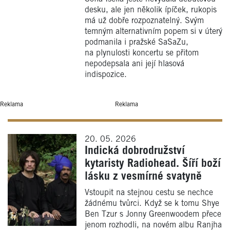
desku, ale jen několik ípíček, rukopis
má už dobře rozpoznatelný. Svým
temným alternativním popem si v úterý
podmanila i pražské SaSaZu,
na plynulosti koncertu se přitom
nepodepsala ani její hlasová
indispozice.
Reklama
Reklama
20. 05. 2026
Indická dobrodružství
kytaristy Radiohead. Šíří boží
lásku z vesmírné svatyně
Vstoupit na stejnou cestu se nechce
žádnému tvůrci. Když se k tomu Shye
Ben Tzur s Jonny Greenwoodem přece
jenom rozhodli, na novém albu Ranjha