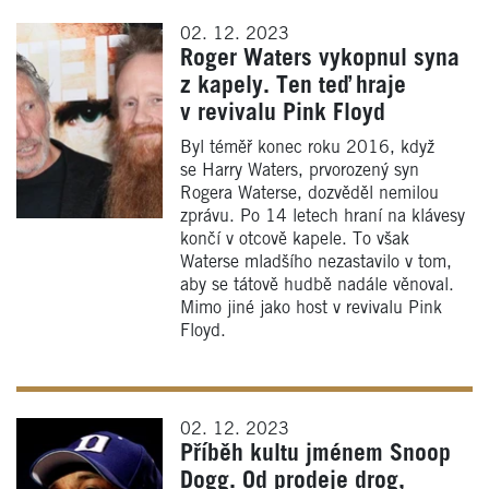
02. 12. 2023
Roger Waters vykopnul syna
z kapely. Ten teď hraje
v revivalu Pink Floyd
Byl téměř konec roku 2016, když
se Harry Waters, prvorozený syn
Rogera Waterse, dozvěděl nemilou
zprávu. Po 14 letech hraní na klávesy
končí v otcově kapele. To však
Waterse mladšího nezastavilo v tom,
aby se tátově hudbě nadále věnoval.
Mimo jiné jako host v revivalu Pink
Floyd.
02. 12. 2023
Příběh kultu jménem Snoop
Dogg. Od prodeje drog,