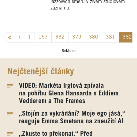
jazzových směrů v živém studiovém
záznamu.
1
167
332
379
380
381
382
Reklama
Nejčtenější články
VIDEO: Markéta Irglová zpívala
na pohřbu Glena Hansarda s Eddiem
Vedderem a The Frames
„Stojím za vykrádání? Moje ego jásá,“
reaguje Emma Smetana na zneužití AI
„Zkuste to překonat.“ Před