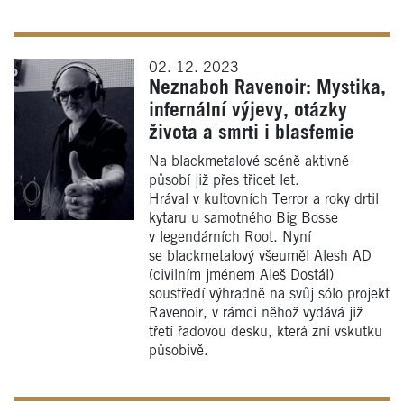
02. 12. 2023
Neznaboh Ravenoir: Mystika,
infernální výjevy, otázky
života a smrti i blasfemie
Na blackmetalové scéně aktivně
působí již přes třicet let.
Hrával v kultovních Terror a roky drtil
kytaru u samotného Big Bosse
v legendárních Root. Nyní
se blackmetalový všeuměl Alesh AD
(civilním jménem Aleš Dostál)
soustředí výhradně na svůj sólo projekt
Ravenoir, v rámci něhož vydává již
třetí řadovou desku, která zní vskutku
působivě.