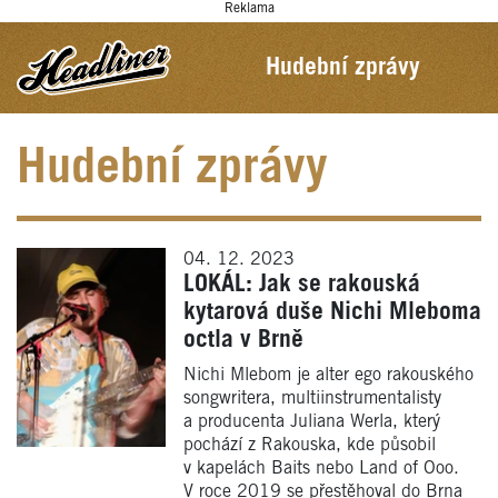
Reklama
Hudební zprávy
Hudební zprávy
04. 12. 2023
LOKÁL: Jak se rakouská
kytarová duše Nichi Mleboma
octla v Brně
Nichi Mlebom je alter ego rakouského
songwritera, multiinstrumentalisty
a producenta Juliana Werla, který
pochází z Rakouska, kde působil
v kapelách Baits nebo Land of Ooo.
V roce 2019 se přestěhoval do Brna