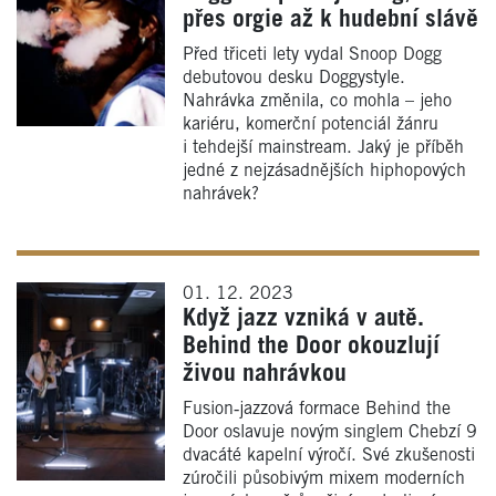
přes orgie až k hudební slávě
Před třiceti lety vydal Snoop Dogg
debutovou desku Doggystyle.
Nahrávka změnila, co mohla – jeho
kariéru, komerční potenciál žánru
i tehdejší mainstream. Jaký je příběh
jedné z nejzásadnějších hiphopových
nahrávek?
01. 12. 2023
Když jazz vzniká v autě.
Behind the Door okouzlují
živou nahrávkou
Fusion‑jazzová formace Behind the
Door oslavuje novým singlem Chebzí 9
dvacáté kapelní výročí. Své zkušenosti
zúročili působivým mixem moderních