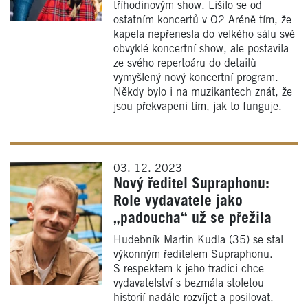
tříhodinovým show. Lišilo se od
ostatním koncertů v O2 Aréně tím, že
kapela nepřenesla do velkého sálu své
obvyklé koncertní show, ale postavila
ze svého repertoáru do detailů
vymyšlený nový koncertní program.
Někdy bylo i na muzikantech znát, že
jsou překvapeni tím, jak to funguje.
03. 12. 2023
Nový ředitel Supraphonu:
Role vydavatele jako
„padoucha“ už se přežila
Hudebník Martin Kudla (35) se stal
výkonným ředitelem Supraphonu.
S respektem k jeho tradici chce
vydavatelství s bezmála stoletou
historií nadále rozvíjet a posilovat.