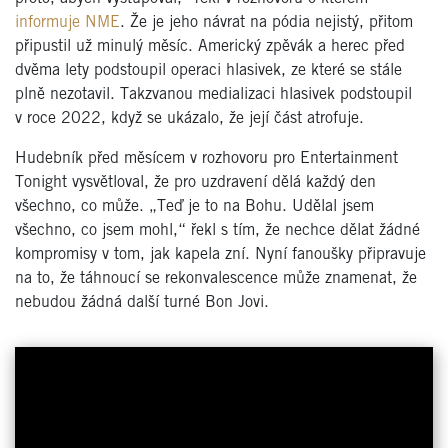
informuje NME
. Že je jeho návrat na pódia nejistý, přitom
připustil už minulý měsíc. Americký zpěvák a herec před
dvěma lety podstoupil operaci hlasivek, ze které se stále
plně nezotavil. Takzvanou medializaci hlasivek podstoupil
v roce 2022, když se ukázalo, že její část atrofuje.
Hudebník před měsícem v rozhovoru pro Entertainment
Tonight vysvětloval, že pro uzdravení dělá každý den
všechno, co může. „Teď je to na Bohu. Udělal jsem
všechno, co jsem mohl,“ řekl s tím, že nechce dělat žádné
kompromisy v tom, jak kapela zní. Nyní fanoušky připravuje
na to, že táhnoucí se rekonvalescence může znamenat, že
nebudou žádná další turné Bon Jovi.