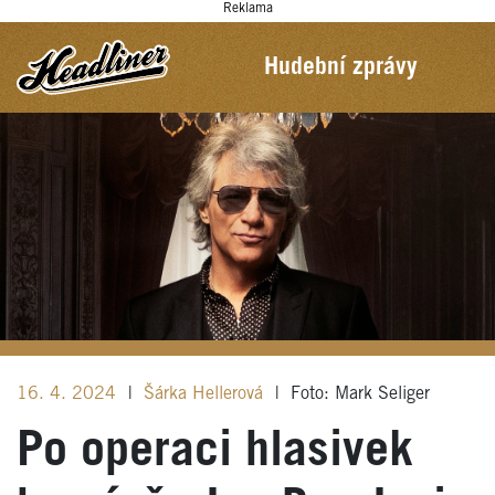
Reklama
Hudební zprávy
16. 4. 2024
|
Šárka Hellerová
|
Foto: Mark Seliger
Po operaci hlasivek