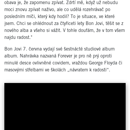
obava je, že zapomenu zpívat. Zdrtí mě, když už nebudu
moci znovu zpívat naživo, ale co udělá rozehrávač po
posledním míči, který kdy hodil? To je situace, ve které
jsem. Chci se ohlédnout za čtyřiceti lety Bon Jovi, těšit se z
nového alba a všeho si vážit. V tohle doufám, že v tom všem
najdu radost."
Bon Jovi 7. června vydají své šestnácté studiové album
album. Nahrávka nazvaná Forever je pro ně prý oproti
minulé desce ovlivněné covidem, vraždou George Floyda či
masovými střelbami ve školách „návratem k radosti“.