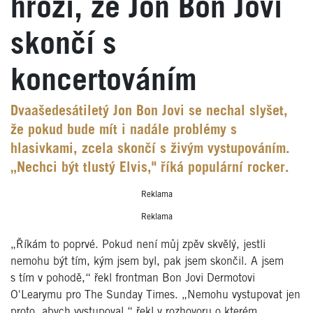
hrozí, že Jon Bon Jovi
skončí s
koncertováním
Dvaašedesátiletý Jon Bon Jovi se nechal slyšet,
že pokud bude mít i nadále problémy s
hlasivkami, zcela skončí s živým vystupováním.
„Nechci být tlustý Elvis," říká populární rocker.
Reklama
Reklama
„Říkám to poprvé. Pokud není můj zpěv skvělý, jestli
nemohu být tím, kým jsem byl, pak jsem skončil. A jsem
s tím v pohodě,“ řekl frontman Bon Jovi Dermotovi
O'Learymu pro The Sunday Times. „Nemohu vystupovat jen
proto, abych vystupoval,“ řekl v rozhovoru o kterém