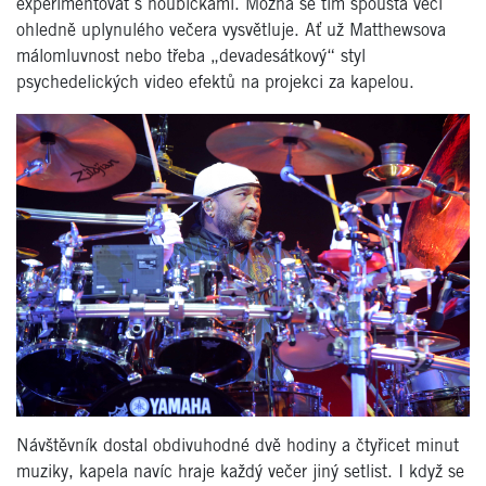
experimentovat s houbičkami. Možná se tím spousta věcí
ohledně uplynulého večera vysvětluje. Ať už Matthewsova
málomluvnost nebo třeba „devadesátkový“ styl
psychedelických video efektů na projekci za kapelou.
Návštěvník dostal obdivuhodné dvě hodiny a čtyřicet minut
muziky, kapela navíc hraje každý večer jiný setlist. I když se