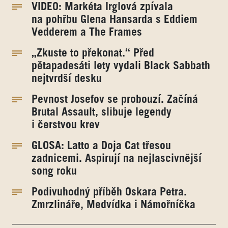
VIDEO: Markéta Irglová zpívala
na pohřbu Glena Hansarda s Eddiem
Vedderem a The Frames
„Zkuste to překonat.“ Před
pětapadesáti lety vydali Black Sabbath
nejtvrdší desku
Pevnost Josefov se probouzí. Začíná
Brutal Assault, slibuje legendy
i čerstvou krev
GLOSA: Latto a Doja Cat třesou
zadnicemi. Aspirují na nejlascivnější
song roku
Podivuhodný příběh Oskara Petra.
Zmrzlináře, Medvídka i Námořníčka