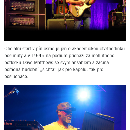
Oficiální start v půl osmé je jen o akademickou čtvrthodinku
posunutý a v 19:45 na pódium přichází za mohutného
potlesku Dave Matthews se svým ansáblem a začíná
pořádná hudební „šichta“ jak pro kapelu, tak pro
posluchače.