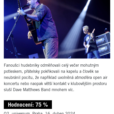
Fanoušci hudebníky odměňovali celý večer mohutným
potleskem, přátelsky pokřikovali na kapelu a člověk se
neubránil pocitu, že například uvolněná atmosféra open air
koncertu nebo naopak větší kontakt v klubovějším prostoru
sluší Dave Matthews Band mnohem víc.
Hodnocení: 75 %
O2, universum, Praha, 16. duben 2024