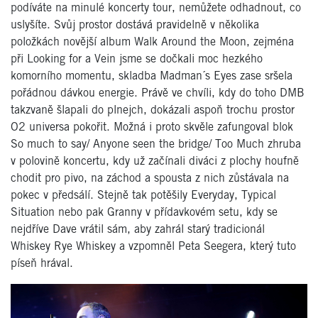
podíváte na minulé koncerty tour, nemůžete odhadnout, co
uslyšíte. Svůj prostor dostává pravidelně v několika
položkách novější album Walk Around the Moon, zejména
při Looking for a Vein jsme se dočkali moc hezkého
komorního momentu, skladba Madman´s Eyes zase sršela
pořádnou dávkou energie. Právě ve chvíli, kdy do toho DMB
takzvaně šlapali do plnejch, dokázali aspoň trochu prostor
O2 universa pokořit. Možná i proto skvěle zafungoval blok
So much to say/ Anyone seen the bridge/ Too Much zhruba
v polovině koncertu, kdy už začínali diváci z plochy houfně
chodit pro pivo, na záchod a spousta z nich zůstávala na
pokec v předsálí. Stejně tak potěšily Everyday, Typical
Situation nebo pak Granny v přídavkovém setu, kdy se
nejdříve Dave vrátil sám, aby zahrál starý tradicionál
Whiskey Rye Whiskey a vzpomněl Peta Seegera, který tuto
píseň hrával.