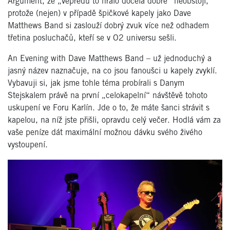
Argument, že „vepředu to hrálo docela dobře“ neobstojí,
protože (nejen) v případě špičkové kapely jako Dave
Matthews Band si zaslouží dobrý zvuk více než odhadem
třetina posluchačů, kteří se v O2 universu sešli.
An Evening with Dave Matthews Band – už jednoduchý a
jasný název naznačuje, na co jsou fanoušci u kapely zvyklí.
Vybavuji si, jak jsme tohle téma probírali s Danym
Stejskalem právě na první „celokapelní“ návštěvě tohoto
uskupení ve Foru Karlín. Jde o to, že máte šanci strávit s
kapelou, na níž jste přišli, opravdu celý večer. Hodlá vám za
vaše peníze dát maximální možnou dávku svého živého
vystoupení.