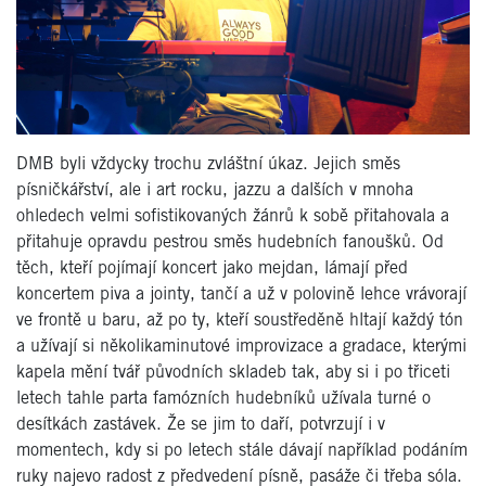
DMB byli vždycky trochu zvláštní úkaz. Jejich směs
písničkářství, ale i art rocku, jazzu a dalších v mnoha
ohledech velmi sofistikovaných žánrů k sobě přitahovala a
přitahuje opravdu pestrou směs hudebních fanoušků. Od
těch, kteří pojímají koncert jako mejdan, lámají před
koncertem piva a jointy, tančí a už v polovině lehce vrávorají
ve frontě u baru, až po ty, kteří soustředěně hltají každý tón
a užívají si několikaminutové improvizace a gradace, kterými
kapela mění tvář původních skladeb tak, aby si i po třiceti
letech tahle parta famózních hudebníků užívala turné o
desítkách zastávek. Že se jim to daří, potvrzují i v
momentech, kdy si po letech stále dávají například podáním
ruky najevo radost z předvedení písně, pasáže či třeba sóla.