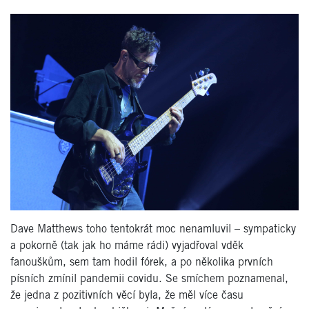
Dave Matthews toho tentokrát moc nenamluvil – sympaticky
a pokorně (tak jak ho máme rádi) vyjadřoval vděk
fanouškům, sem tam hodil fórek, a po několika prvních
písních zmínil pandemii covidu. Se smíchem poznamenal,
že jedna z pozitivních věcí byla, že měl více času