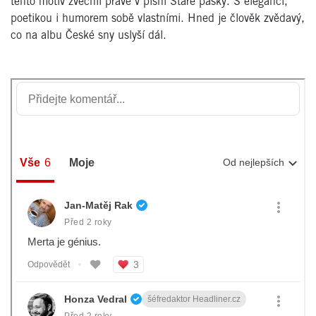
tento motiv zvěčnil právě v písni Staré pásky. S elegancí,
poetikou i humorem sobě vlastními. Hned je člověk zvědavý,
co na albu České sny uslyší dál.