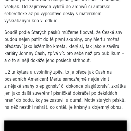
všelijak. Od zajímavých výletů do archivů či autorské
sebereflexe až po vypočítavé desky s materiálem
vyškrábaným kdo ví odkud.
Soudě podle Starých pásků můžeme tipovat, že České sny
budou nejen patřit do té první skupiny, ony Mertu možná
představí jako ležérního kmeta, který si, tak jako v závěru
kariéry Johnny Cash, zpívá víc pro sebe než pro publikum –
a o to silněji dokáže jeho poslech strhnout.
Už ta kytara a uvolněný zpěv, to je přece jak Cash na
posledních American! Mertu samozřejmě nejde vinit
z nějaké snahy o epigonství či dokonce plagiátorství, zkrátka
jen jako další suverénní písničkář dokráčel po dekádách
hraní do bodu, kdy se zastavil a dumá. Motiv starých pásků,
na něž nestihl nahrát, co chtěl, je krásný a dojemný obraz.