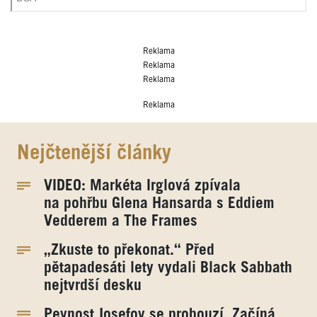
Reklama
Reklama
Reklama
Reklama
Nejčtenější články
VIDEO: Markéta Irglová zpívala
na pohřbu Glena Hansarda s Eddiem
Vedderem a The Frames
„Zkuste to překonat.“ Před
pětapadesáti lety vydali Black Sabbath
nejtvrdší desku
Pevnost Josefov se probouzí. Začíná