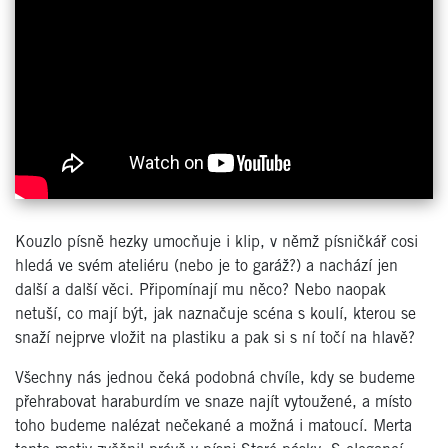
Kouzlo písně hezky umocňuje i klip, v němž písničkář cosi
hledá ve svém ateliéru (nebo je to garáž?) a nachází jen
další a další věci. Připomínají mu něco? Nebo naopak
netuší, co mají být, jak naznačuje scéna s koulí, kterou se
snaží nejprve vložit na plastiku a pak si s ní točí na hlavě?
Všechny nás jednou čeká podobná chvíle, kdy se budeme
přehrabovat haraburdím ve snaze najít vytoužené, a místo
toho budeme nalézat nečekané a možná i matoucí. Merta