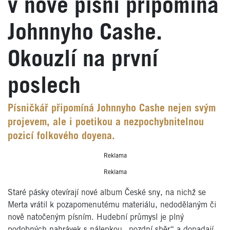
v nové písni připomíná
Johnnyho Cashe.
Okouzlí na první
poslech
Písničkář připomíná Johnnyho Cashe nejen svým
projevem, ale i poetikou a nezpochybnitelnou
pozicí folkového doyena.
Reklama
Reklama
Staré pásky otevírají nové album České sny, na nichž se
Merta vrátil k pozapomenutému materiálu, nedodělaným či
nově natočeným písním. Hudební průmysl je plný
podobných nahrávek s nálepkou „pozdní sběr“ a dopadají