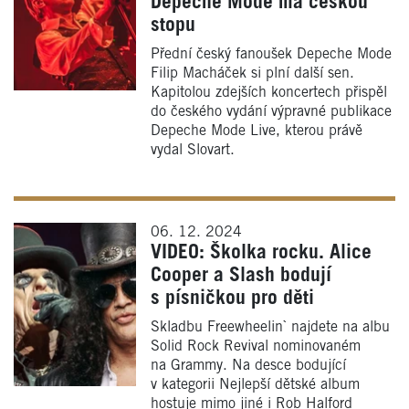
Depeche Mode má českou
stopu
Přední český fanoušek Depeche Mode
Filip Macháček si plní další sen.
Kapitolou zdejších koncertech přispěl
do českého vydání výpravné publikace
Depeche Mode Live, kterou právě
vydal Slovart.
06. 12. 2024
VIDEO: Školka rocku. Alice
Cooper a Slash bodují
s písničkou pro děti
Skladbu Freewheelin` najdete na albu
Solid Rock Revival nominovaném
na Grammy. Na desce bodující
v kategorii Nejlepší dětské album
hostuje mimo jiné i Rob Halford