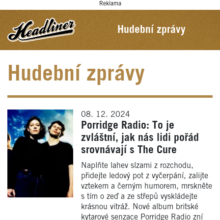
Reklama
Hudební zprávy
Hudební zprávy
08. 12. 2024
Porridge Radio: To je
zvláštní, jak nás lidi pořád
srovnávají s The Cure
Naplňte lahev slzami z rozchodu,
přidejte ledový pot z vyčerpání, zalijte
vztekem a černým humorem, mrskněte
s tím o zeď a ze střepů vyskládejte
krásnou vitráž. Nové album britské
kytarové senzace Porridge Radio zní