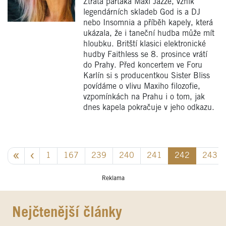
Ztráta parťáka Maxi Jazze, vznik
legendárních skladeb God is a DJ
nebo Insomnia a příběh kapely, která
ukázala, že i taneční hudba může mít
hloubku. Britští klasici elektronické
hudby Faithless se 8. prosince vrátí
do Prahy. Před koncertem ve Foru
Karlín si s producentkou Sister Bliss
povídáme o vlivu Maxiho filozofie,
vzpomínkách na Prahu i o tom, jak
dnes kapela pokračuje v jeho odkazu.
1
167
239
240
241
242
243
Reklama
Nejčtenější články