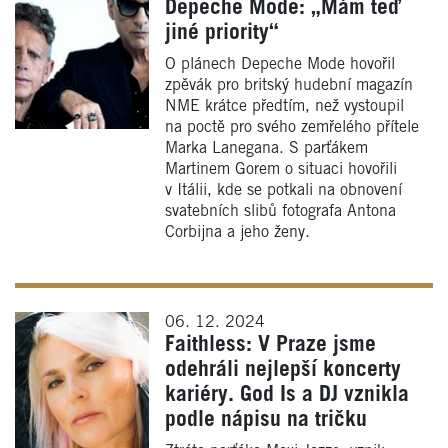
Depeche Mode: „Mám teď
jiné priority“
O plánech Depeche Mode hovořil
zpěvák pro britský hudební magazín
NME krátce předtím, než vystoupil
na poctě pro svého zemřelého přítele
Marka Lanegana. S parťákem
Martinem Gorem o situaci hovořili
v Itálii, kde se potkali na obnovení
svatebních slibů fotografa Antona
Corbijna a jeho ženy.
06. 12. 2024
Faithless: V Praze jsme
odehráli nejlepší koncerty
kariéry. God Is a DJ vznikla
podle nápisu na tričku