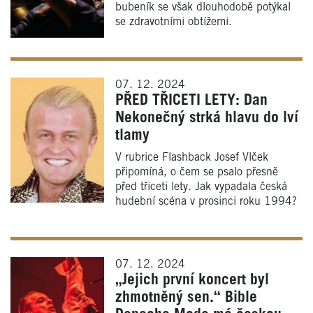
bubeník se však dlouhodobě potýkal
se zdravotními obtížemi.
07. 12. 2024
PŘED TŘICETI LETY: Dan
Nekonečný strká hlavu do lví
tlamy
V rubrice Flashback Josef Vlček
připomíná, o čem se psalo přesně
před třiceti lety. Jak vypadala česká
hudební scéna v prosinci roku 1994?
07. 12. 2024
„Jejich první koncert byl
zhmotněný sen.“ Bible