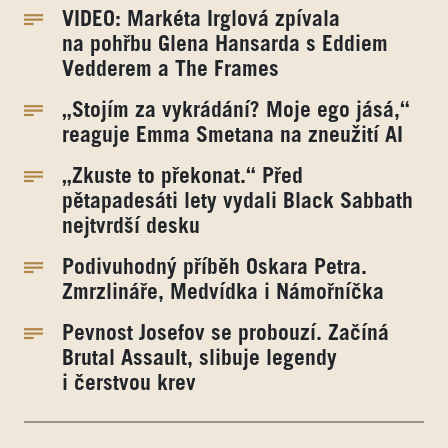
VIDEO: Markéta Irglová zpívala
na pohřbu Glena Hansarda s Eddiem
Vedderem a The Frames
„Stojím za vykrádání? Moje ego jásá,“
reaguje Emma Smetana na zneužití AI
„Zkuste to překonat.“ Před
pětapadesáti lety vydali Black Sabbath
nejtvrdší desku
Podivuhodný příběh Oskara Petra.
Zmrzlináře, Medvídka i Námořníčka
Pevnost Josefov se probouzí. Začíná
Brutal Assault, slibuje legendy
i čerstvou krev