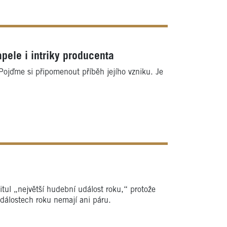
pele i intriky producenta
 Pojďme si připomenout příběh jejího vzniku. Je
itul „největší hudební událost roku,“ protože
událostech roku nemají ani páru.