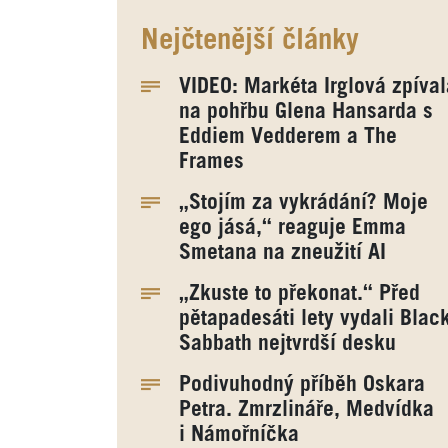
Nejčtenější články
VIDEO: Markéta Irglová zpíval
na pohřbu Glena Hansarda s
Eddiem Vedderem a The
Frames
„Stojím za vykrádání? Moje
ego jásá,“ reaguje Emma
Smetana na zneužití AI
„Zkuste to překonat.“ Před
pětapadesáti lety vydali Blac
Sabbath nejtvrdší desku
Podivuhodný příběh Oskara
Petra. Zmrzlináře, Medvídka
i Námořníčka