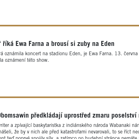
“ říká Ewa Farna a brousí si zuby na Eden
rá oznámila koncert na stadionu Eden, je Ewa Farna. 13. června
la oznámení této show.
Obomsawin předkládají uprostřed zmaru poselství
iter a zpívající baskytaristka z indiánského národa Wabanaki 
šeli, že by v nich ale před katastrofami nevarovali, to se říct nedá
nt teď poprvé spojily síly, a zatímco po hudební stránce nemáte s