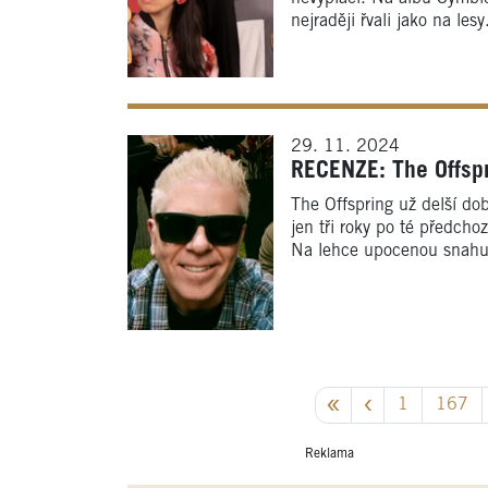
nejraději řvali jako na lesy
29. 11. 2024
RECENZE: The Offspr
The Offspring už delší dob
jen tři roky po té předcho
Na lehce upocenou snahu 
1
167
Reklama