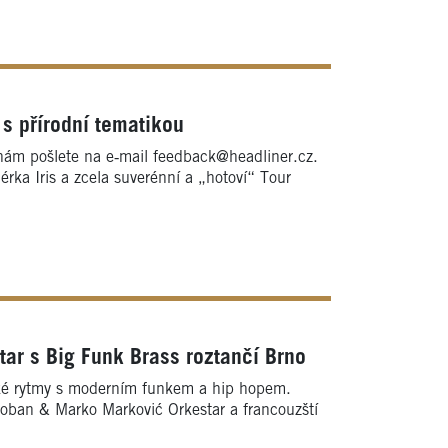
s přírodní tematikou
nám pošlete na e‑mail feedback@headliner.cz.
iérka Iris a zcela suverénní a „hotoví“ Tour
ar s Big Funk Brass roztančí Brno
nské rytmy s moderním funkem a hip hopem.
Boban & Marko Marković Orkestar a francouzští