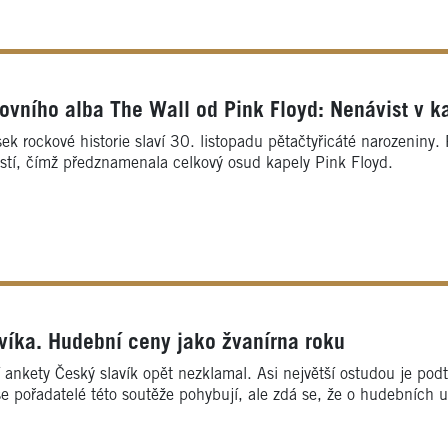
tovního alba The Wall od Pink Floyd: Nenávist v ka
ek rockové historie slaví 30. listopadu pětačtyřicáté narozeniny.
stí, čímž předznamenala celkový osud kapely Pink Floyd.
víka. Hudební ceny jako žvanírna roku
ankety Český slavík opět nezklamal. Asi největší ostudou je podt
 se pořadatelé této soutěže pohybují, ale zdá se, že o hudebních 