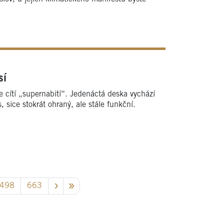
sí
se cítí „supernabití“. Jedenáctá deska vychází
, sice stokrát ohraný, ale stále funkční.
498
663