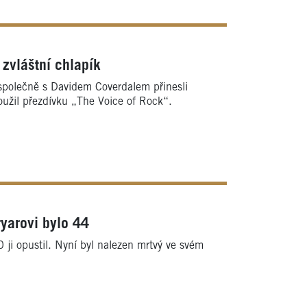
zvláštní chlapík
 společně s Davidem Coverdalem přinesli
loužil přezdívku „The Voice of Rock“.
yarovi bylo 44
i opustil. Nyní byl nalezen mrtvý ve svém