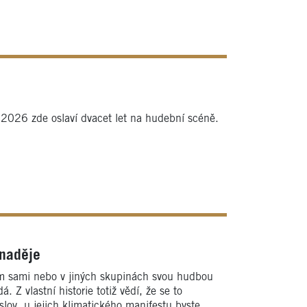
 2026 zde oslaví dvacet let na hudební scéně.
 naděje
nám sami nebo v jiných skupinách svou hudbou
. Z vlastní historie totiž vědí, že se to
lov, u jejich klimatického manifestu byste