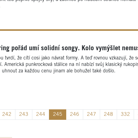
.
ing pořád umí solidní songy. Kolo vymýšlet nemu
u tvrdí, že cítí cosi jako návrat formy. A teď rovnou vzkazují, že 
zí. Americká punkrocková stálice na ní nabízí svůj klasický rukopis
uhnout za každou cenu jinam ale bohužel také došlo.
242
243
244
245
246
247
248
332