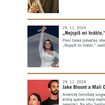
29. 11. 2024
„Nejspíš mi hráblo,
První česká zpěvačka, kte
„Nejspíš mi hráblo,“ uved
29. 11. 2024
Jake Blount a Mali 
Americký černošský songwr
klidný spánek nikdy nepřiná
nevyplácí. Na albu Symbio