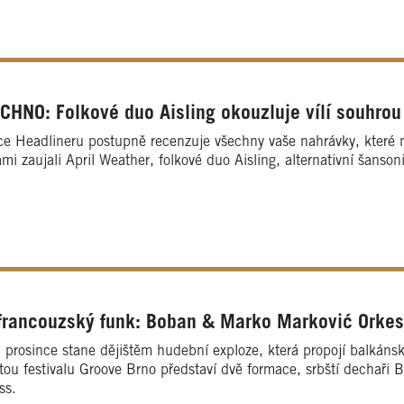
NO: Folkové duo Aisling okouzluje vílí souhrou 
ce Headlineru postupně recenzuje všechny vaše nahrávky, které 
mi zaujali April Weather, folkové duo Aisling, alternativní šanson
francouzský funk: Boban & Marko Marković Orkest
. prosince stane dějištěm hudební exploze, která propojí balká
tou festivalu Groove Brno představí dvě formace, srbští dechaři 
ss.