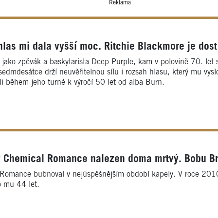
Reklama
las mi dala vyšší moc. Ritchie Blackmore je dost 
 jako zpěvák a baskytarista Deep Purple, kam v polovině 70. let
sedmdesátce drží neuvěřitelnou sílu i rozsah hlasu, který mu vys
i během jeho turné k výročí 50 let od alba Burn.
 Chemical Romance nalezen doma mrtvý. Bobu Br
Romance bubnoval v nejúspěšnějším období kapely. V roce 2010 j
 mu 44 let.