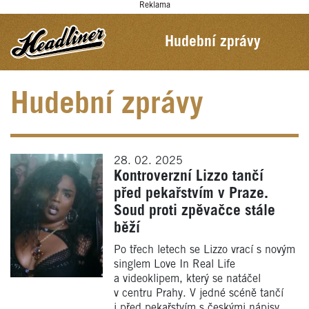
Reklama
Hudební zprávy
Hudební zprávy
28. 02. 2025
Kontroverzní Lizzo tančí
před pekařstvím v Praze.
Soud proti zpěvačce stále
běží
Po třech letech se Lizzo vrací s novým
singlem Love In Real Life
a videoklipem, který se natáčel
v centru Prahy. V jedné scéně tančí
i před pekařstvím s českými nápisy.