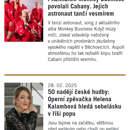
povolali Cabany. Jejich
astronaut tančí vesmírem
V tenzi astronaut, song z aktuálního
alba Monkey Business Když múzy
mlčí, získal videoklip natočený
v unikátních prostorách zkušebny
vysokého napětí v Běchovicích. Aspoň
atmosférou ho tak režiséři klipu bratři
Cabani přiblížili vesmíru.
28. 02. 2025
50 nadějí české hudby:
Operní zpěvačka Helena
Kalambová hledá sebelásku
v říši popu
Jsou teprve na začátku, většinou
před vydáním nebo chvíli po vydání