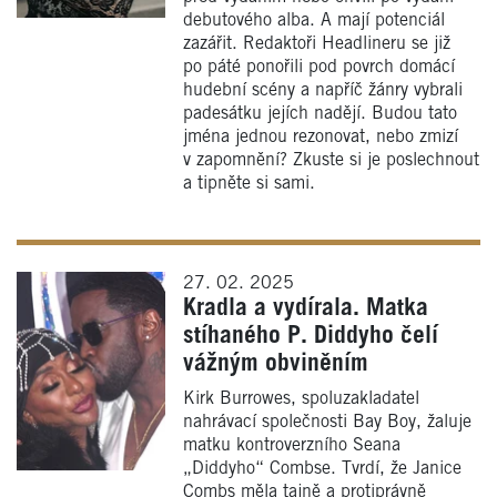
debutového alba. A mají potenciál
zazářit. Redaktoři Headlineru se již
po páté ponořili pod povrch domácí
hudební scény a napříč žánry vybrali
padesátku jejích nadějí. Budou tato
jména jednou rezonovat, nebo zmizí
v zapomnění? Zkuste si je poslechnout
a tipněte si sami.
27. 02. 2025
Kradla a vydírala. Matka
stíhaného P. Diddyho čelí
vážným obviněním
Kirk Burrowes, spoluzakladatel
nahrávací společnosti Bay Boy, žaluje
matku kontroverzního Seana
„Diddyho“ Combse. Tvrdí, že Janice
Combs měla tajně a protiprávně