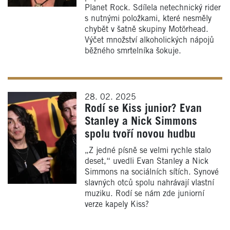
Planet Rock. Sdílela netechnický rider
s nutnými položkami, které nesměly
chybět v šatně skupiny Motörhead.
Výčet množství alkoholických nápojů
běžného smrtelníka šokuje.
28. 02. 2025
Rodí se Kiss junior? Evan
Stanley a Nick Simmons
spolu tvoří novou hudbu
„Z jedné písně se velmi rychle stalo
deset,“ uvedli Evan Stanley a Nick
Simmons na sociálních sítích. Synové
slavných otců spolu nahrávají vlastní
muziku. Rodí se nám zde juniorní
verze kapely Kiss?