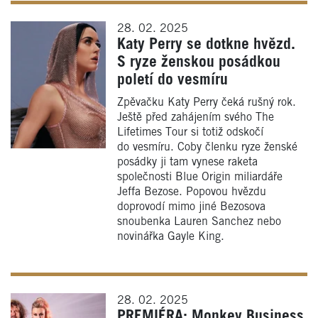
28. 02. 2025
Katy Perry se dotkne hvězd.
S ryze ženskou posádkou
poletí do vesmíru
Zpěvačku Katy Perry čeká rušný rok.
Ještě před zahájením svého The
Lifetimes Tour si totiž odskočí
do vesmíru. Coby členku ryze ženské
posádky ji tam vynese raketa
společnosti Blue Origin miliardáře
Jeffa Bezose. Popovou hvězdu
doprovodí mimo jiné Bezosova
snoubenka Lauren Sanchez nebo
novinářka Gayle King.
28. 02. 2025
PREMIÉRA: Monkey Business