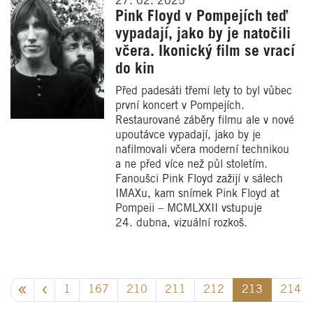
27. 02. 2025
Pink Floyd v Pompejích teď
vypadají, jako by je natočili
včera. Ikonický film se vrací
do kin
Před padesáti třemi lety to byl vůbec
první koncert v Pompejích.
Restaurované záběry filmu ale v nové
upoutávce vypadají, jako by je
nafilmovali včera moderní technikou
a ne před více než půl stoletím.
Fanoušci Pink Floyd zažijí v sálech
IMAXu, kam snímek Pink Floyd at
Pompeii – MCMLXXII vstupuje
24. dubna, vizuální rozkoš.
1
167
210
211
212
213
214