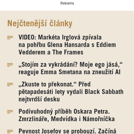
Reklama
Nejčtenější články
VIDEO: Markéta Irglová zpívala
na pohřbu Glena Hansarda s Eddiem
Vedderem a The Frames
„Stojím za vykrádání? Moje ego jásá,“
reaguje Emma Smetana na zneužití AI
„Zkuste to překonat.“ Před
pětapadesáti lety vydali Black Sabbath
nejtvrdší desku
Podivuhodný příběh Oskara Petra.
Zmrzlináře, Medvídka i Námořníčka
Pevnost Josefov se probouzí. Začíná