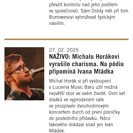
převzít kontrolu nad jeho podílem
ve společnosti. Sám Diddy měl při tom
Burrowesovi vyhrožovat fyzickým
násilím.
27. 02. 2025
NAŽIVO: Michalu Horákovi
vyrašilo charisma. Na pódiu
připomíná Ivana Mládka
Michal Horák si při vystoupení
v Lucerna Music Baru užil možná
největší sbor ve svém životě. Osm set
diváků ve vyprodaném sále
se prozpívalo dvouhodinovým
koncertem durch od první písničky
do posledního přídavku. Něco
takového dokázal snad jen Ivan
Mládek.