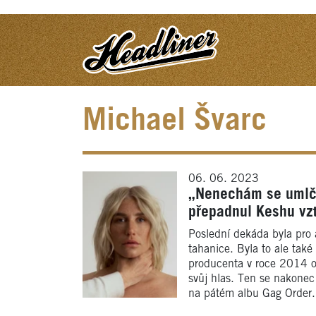
Michael Švarc
06. 06. 2023
„Nenechám se umlče
přepadnul Keshu vz
Poslední dekáda byla pro
tahanice. Byla to ale tak
producenta v roce 2014 ob
svůj hlas. Ten se nakonec 
na pátém albu Gag Order