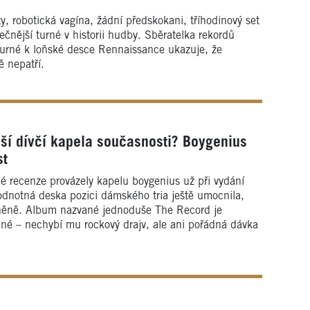
y, robotická vagína, žádní předskokani, tříhodinový set
čnější turné v historii hudby. Sběratelka rekordů
urné k loňské desce Rennaissance ukazuje, že
ě nepatří.
ší dívčí kapela současnosti? Boygenius
st
é recenze provázely kapelu boygenius už při vydání
dnotná deska pozici dámského tria ještě umocnila,
ávněně. Album nazvané jednoduše The Record je
né – nechybí mu rockový drajv, ale ani pořádná dávka