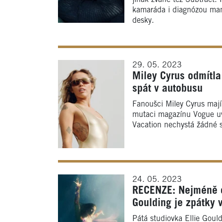
kamaráda i diagnózou man
desky.
29. 05. 2023
Miley Cyrus odmítl
spát v autobusu
Fanoušci Miley Cyrus mají
mutaci magazínu Vogue uv
Vacation nechystá žádné s
24. 05. 2023
RECENZE: Nejméně os
Goulding je zpátky 
Pátá studiovka Ellie Gould