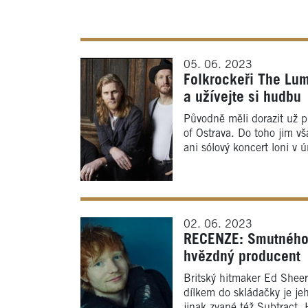
05. 06. 2023
Folkrockeři The Lum
a užívejte si hudbu
Původně měli dorazit už p
of Ostrava. Do toho jim v
ani sólový koncert loni v 
02. 06. 2023
RECENZE: Smutného 
hvězdný producent
Britský hitmaker Ed Shee
dílkem do skládačky je j
jinak zvané též Subtract.