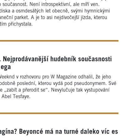
 současnost. Není introspektivní, ale míří ven.
 diska a osmdesátých let obecně, svými hymnickými
neční parket. A je to asi nejdivočejší jízda, kterou
ím přichystala.
 Nejprodávanější hudebník současnosti
 ega
Weeknd v rozhovoru pro W Magazine odhalil, že jeho
podobně poslední, kterou vydá pod pseudonymem. Své
e „zabít a přerodit se“. Nevylučuje tak vystupování
Abel Tesfaye.
agína? Beyoncé má na turné daleko víc es