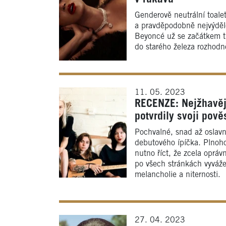
Genderově neutrální toalet
a pravděpodobně nejvýděle
Beyoncé už se začátkem t
do starého železa rozhodn
11. 05. 2023
RECENZE: Nejžhavěj
potvrdily svoji pově
Pochvalné, snad až oslavn
debutového ípíčka. Plnoho
nutno říct, že zcela opr
po všech stránkách vyváže
melancholie a niternosti.
27. 04. 2023