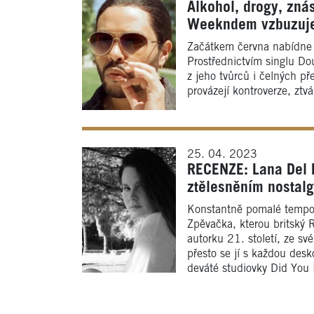
Alkohol, drogy, zná
Weekndem vzbuzuje
Začátkem června nabídne 
Prostřednictvím singlu Do
z jeho tvůrců i čelných pře
provázejí kontroverze, zt
25. 04. 2023
RECENZE: Lana Del R
ztělesněním nostalg
Konstantně pomalé tempo 
Zpěvačka, kterou britský 
autorku 21. století, ze sv
přesto se jí s každou des
deváté studiovky Did You