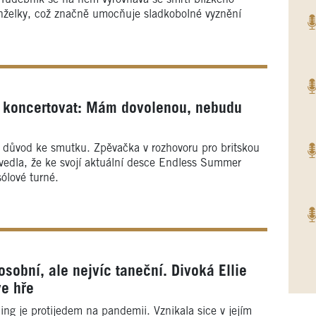
želky, což značně umocňuje sladkobolné vyznění
a koncertovat: Mám dovolenou, nebudu
 důvod ke smutku. Zpěvačka v rozhovoru pro britskou
edla, že ke svojí aktuální desce Endless Summer
ólové turné.
obní, ale nejvíc taneční. Divoká Ellie
ve hře
ing je protijedem na pandemii. Vznikala sice v jejím