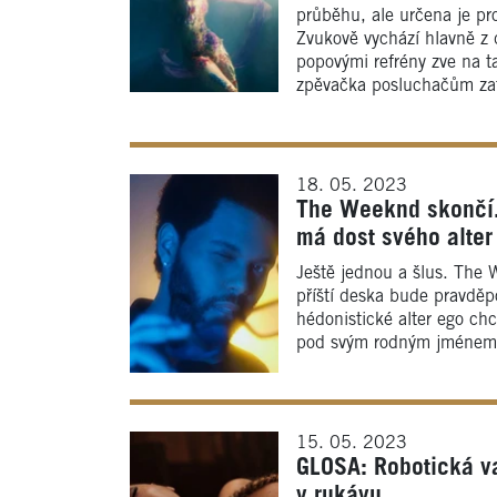
průběhu, ale určena je pro
Zvukově vychází hlavně z
popovými refrény zve na ta
zpěvačka posluchačům zat
18. 05. 2023
The Weeknd skončí.
má dost svého alter
Ještě jednou a šlus. The 
příští deska bude pravdě
hédonistické alter ego chc
pod svým rodným jménem 
15. 05. 2023
GLOSA: Robotická v
v rukávu