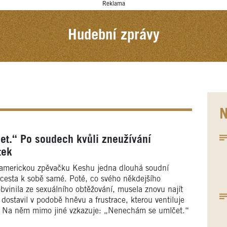
Reklama
Hudební zprávy
N
t.“ Po soudech kvůli zneužívání
tek
 americkou zpěvačku Keshu jedna dlouhá soudní
é cesta k sobě samé. Poté, co svého někdejšího
vinila ze sexuálního obtěžování, musela znovu najít
dostavil v podobě hněvu a frustrace, kterou ventiluje
. Na něm mimo jiné vzkazuje: „Nenechám se umlčet.“