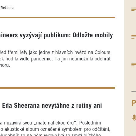
Reklama
ineers vyzývají publikum: Odložte mobily
řed třemi lety jako jedny z hlavních hvězd na Colours
šak hodila vidle pandemie. Ta jim neumožnila odehrát
únoru.
P
Eda Sheerana nevytáhne z rutiny ani
ran uzavírá svou „matematickou éru“. Posledním
eho akustické album označené symbolem pro odčítání,
 Hudebník se na něm vyrovnává se smrtí blízkého