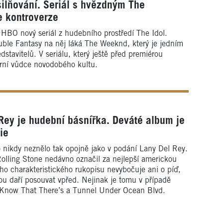
silňování. Seriál s hvězdným The
 kontroverze
HBO nový seriál z hudebního prostředí The Idol.
uble Fantasy na něj láká The Weeknd, který je jedním
dstavitelů. V seriálu, který ještě před premiérou
vární vůdce novodobého kultu.
ey je hudební básnířka. Deváté album je
ie
nikdy neznělo tak opojně jako v podání Lany Del Rey.
Rolling Stone nedávno označil za nejlepší americkou
ého charakteristického rukopisu nevybočuje ani o píď,
kou daří posouvat vpřed. Nejinak je tomu v případě
 Know That There’s a Tunnel Under Ocean Blvd.