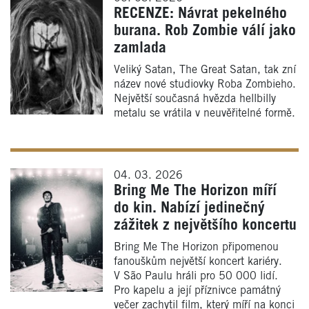
RECENZE: Návrat pekelného
burana. Rob Zombie válí jako
zamlada
Veliký Satan, The Great Satan, tak zní
název nové studiovky Roba Zombieho.
Největší současná hvězda hellbilly
metalu se vrátila v neuvěřitelné formě.
04. 03. 2026
Bring Me The Horizon míří
do kin. Nabízí jedinečný
zážitek z největšího koncertu
Bring Me The Horizon připomenou
fanouškům největší koncert kariéry.
V São Paulu hráli pro 50 000 lidí.
Pro kapelu a její příznivce památný
večer zachytil film, který míří na konci