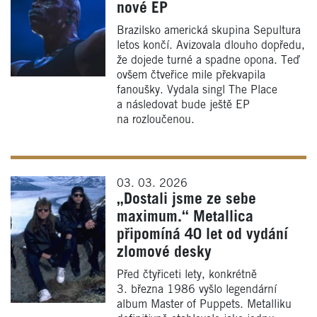
nové EP
Brazilsko americká skupina Sepultura
letos končí. Avizovala dlouho dopředu,
že dojede turné a spadne opona. Teď
ovšem čtveřice mile překvapila
fanoušky. Vydala singl The Place
a následovat bude ještě EP
na rozloučenou.
03. 03. 2026
„Dostali jsme ze sebe
maximum.“ Metallica
připomíná 40 let od vydání
zlomové desky
Před čtyřiceti lety, konkrétně
3. března 1986 vyšlo legendární
album Master of Puppets. Metalliku