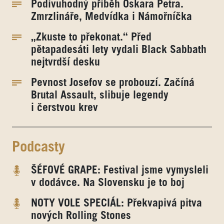
Podivuhodný příběh Oskara Petra.
Zmrzlináře, Medvídka i Námořníčka
„Zkuste to překonat.“ Před
pětapadesáti lety vydali Black Sabbath
nejtvrdší desku
Pevnost Josefov se probouzí. Začíná
Brutal Assault, slibuje legendy
i čerstvou krev
Podcasty
ŠÉFOVÉ GRAPE: Festival jsme vymysleli
v dodávce. Na Slovensku je to boj
NOTY VOLE SPECIÁL: Překvapivá pitva
nových Rolling Stones