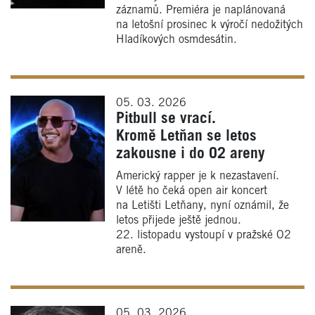
záznamů. Premiéra je naplánovaná
na letošní prosinec k výročí nedožitých
Hladíkových osmdesátin.
05. 03. 2026
Pitbull se vrací.
Kromě Letňan se letos
zakousne i do O2 areny
Americký rapper je k nezastavení.
V létě ho čeká open air koncert
na Letišti Letňany, nyní oznámil, že
letos přijede ještě jednou.
22. listopadu vystoupí v pražské O2
areně.
05. 03. 2026