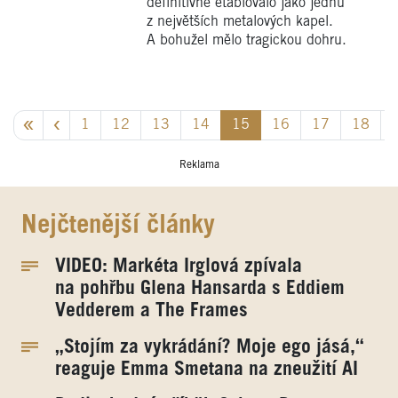
definitivně etablovalo jako jednu
z největších metalových kapel.
A bohužel mělo tragickou dohru.
1
12
13
14
15
16
17
18
Reklama
Nejčtenější články
VIDEO: Markéta Irglová zpívala
na pohřbu Glena Hansarda s Eddiem
Vedderem a The Frames
„Stojím za vykrádání? Moje ego jásá,“
reaguje Emma Smetana na zneužití AI