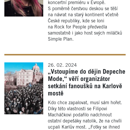
koncertní premiéru v Evropě.
S poměrně čerstvou deskou se těší
na návrat na starý kontinent včetně
České republiky, kde se loni
na Rock for People předvedla
samostatně i jako host svých miláčků
Simple Plan.
26. 02. 2024
„Vstoupíme do dějin Depeche
Mode,“ věří organizátor
setkání fanoušků na Karlově
mostě
Kdo chce zapalovat, musí sám hořet.
Díky této vlastnosti se Filipovi
Macháčkovi podařilo nadchnout
ostatní depešáky natolik, že na chvíli
ucpali Karlův most. „Fotky se ihned