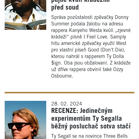
půjde kvůli krádežím
před soud
Správa pozůstalosti zpěvačky Donny
Summer podala žalobu na adresu
rappera Kanyeho Westa kvůli „zjevné
krádeži“ písně I Feel Love. Samply
hitu americké zpěvačky využil West
pro vlastní píseň Good (Don't Die),
kterou nahrál s rapperem Ty Dolla
$ign. Oba jsou obžalovaní. Z krádeže
už dříve rappera obvinil také Ozzy
Osbourne.
28. 02. 2024
RECENZE: Jedinečným
experimentům Ty Segalla
běžný posluchač sotva stačí
Ty Segall se na novince Three Bells