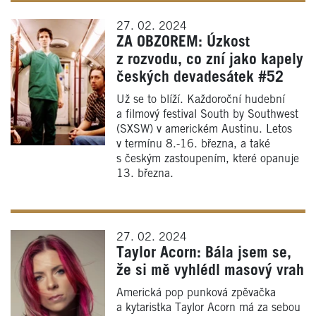
27. 02. 2024
ZA OBZOREM: Úzkost
z rozvodu, co zní jako kapely
českých devadesátek #52
Už se to blíží. Každoroční hudební
a filmový festival South by Southwest
(SXSW) v americkém Austinu. Letos
v termínu 8.-16. března, a také
s českým zastoupením, které opanuje
13. března.
27. 02. 2024
Taylor Acorn: Bála jsem se,
že si mě vyhlédl masový vrah
Americká pop punková zpěvačka
a kytaristka Taylor Acorn má za sebou