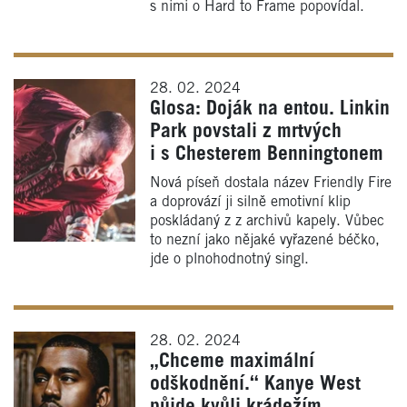
s nimi o Hard to Frame popovídal.
28. 02. 2024
Glosa: Doják na entou. Linkin
Park povstali z mrtvých
i s Chesterem Benningtonem
Nová píseň dostala název Friendly Fire
a doprovází ji silně emotivní klip
poskládaný z z archivů kapely. Vůbec
to nezní jako nějaké vyřazené béčko,
jde o plnohodnotný singl.
28. 02. 2024
„Chceme maximální
odškodnění.“ Kanye West