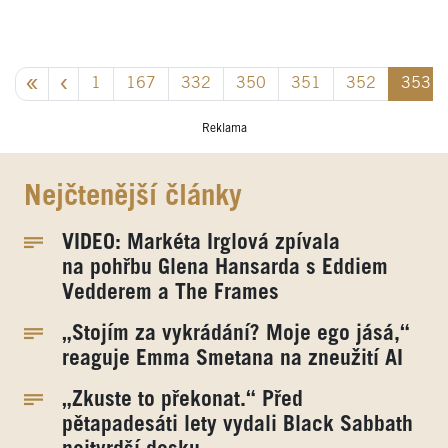
1
167
332
350
351
352
353
Reklama
Nejčtenější články
VIDEO: Markéta Irglová zpívala
na pohřbu Glena Hansarda s Eddiem
Vedderem a The Frames
„Stojím za vykrádání? Moje ego jásá,“
reaguje Emma Smetana na zneužití AI
„Zkuste to překonat.“ Před
pětapadesáti lety vydali Black Sabbath