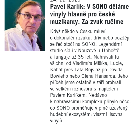
24. 11. 2025
Pavel Karlík: V SONO děláme
vinyly hlavně pro české
muzikanty. Za zvuk ručíme
Když někdo v Česku mluví
o dokonalém zvuku, dřív nebo později
se řeč stočí na SONO. Legendární
studio sídlí v Nouzově u Unhoště
a funguje už 35 let. Nahrávali tu
všichni od Vladimíra Mišíka, Lucie,
Kabát přes Tata Bojs až po Davida
Bowieho nebo Glena Hansarda. Jeho
příběh jsme ostatně v září probrali
ve velkém rozhovoru s majitelem
Pavlem Karlíkem. Nedávno
k nahrávacímu komplexu přibylo něco,
co SONO proměňuje v plně uzavřený
hudební ekosystém: vlastní lisovna
vinylů.