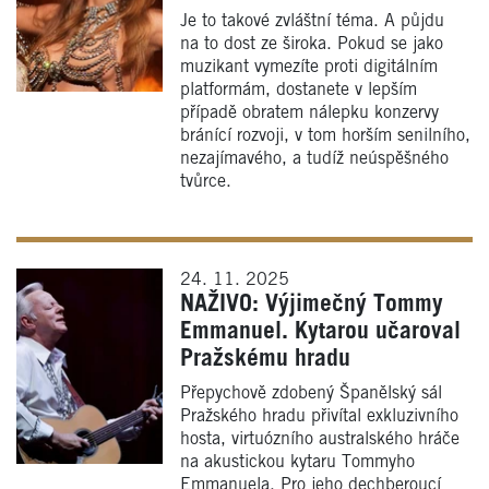
Je to takové zvláštní téma. A půjdu
na to dost ze široka. Pokud se jako
muzikant vymezíte proti digitálním
platformám, dostanete v lepším
případě obratem nálepku konzervy
bránící rozvoji, v tom horším senilního,
nezajímavého, a tudíž neúspěšného
tvůrce.
24. 11. 2025
NAŽIVO: Výjimečný Tommy
Emmanuel. Kytarou učaroval
Pražskému hradu
Přepychově zdobený Španělský sál
Pražského hradu přivítal exkluzivního
hosta, virtuózního australského hráče
na akustickou kytaru Tommyho
Emmanuela. Pro jeho dechberoucí