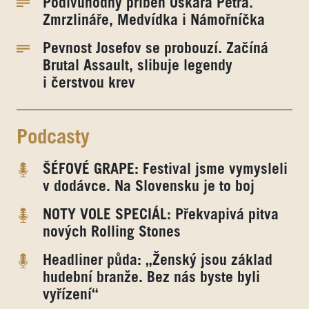
Podivuhodný příběh Oskara Petra.
Zmrzlináře, Medvídka i Námořníčka
Pevnost Josefov se probouzí. Začíná
Brutal Assault, slibuje legendy
i čerstvou krev
Podcasty
ŠÉFOVÉ GRAPE: Festival jsme vymysleli
v dodávce. Na Slovensku je to boj
NOTY VOLE SPECIÁL: Překvapivá pitva
nových Rolling Stones
Headliner půda: „Ženský jsou základ
hudební branže. Bez nás byste byli
vyřízení“