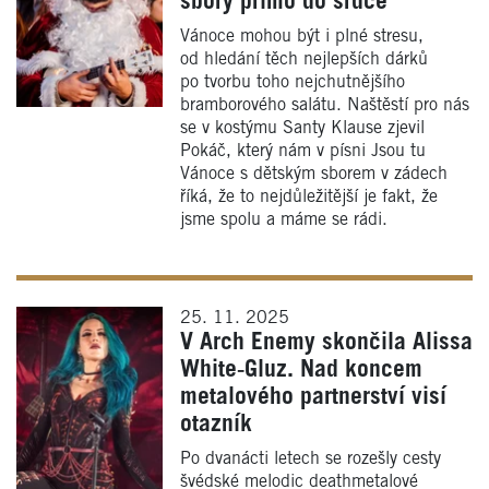
sbory přímo do srdce
Vánoce mohou být i plné stresu,
od hledání těch nejlepších dárků
po tvorbu toho nejchutnějšího
bramborového salátu. Naštěstí pro nás
se v kostýmu Santy Klause zjevil
Pokáč, který nám v písni Jsou tu
Vánoce s dětským sborem v zádech
říká, že to nejdůležitější je fakt, že
jsme spolu a máme se rádi.
25. 11. 2025
V Arch Enemy skončila Alissa
White‑Gluz. Nad koncem
metalového partnerství visí
otazník
Po dvanácti letech se rozešly cesty
švédské melodic deathmetalové