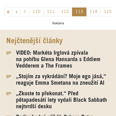
1
110
111
112
113
114
115
Reklama
Nejčtenější články
VIDEO: Markéta Irglová zpívala
na pohřbu Glena Hansarda s Eddiem
Vedderem a The Frames
„Stojím za vykrádání? Moje ego jásá,“
reaguje Emma Smetana na zneužití AI
„Zkuste to překonat.“ Před
pětapadesáti lety vydali Black Sabbath
nejtvrdší desku