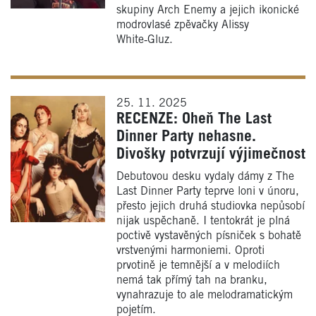
skupiny Arch Enemy a jejich ikonické
modrovlasé zpěvačky Alissy
White‑Gluz.
25. 11. 2025
RECENZE: Oheň The Last
Dinner Party nehasne.
Divošky potvrzují výjimečnost
Debutovou desku vydaly dámy z The
Last Dinner Party teprve loni v únoru,
přesto jejich druhá studiovka nepůsobí
nijak uspěchaně. I tentokrát je plná
poctivě vystavěných písniček s bohatě
vrstvenými harmoniemi. Oproti
prvotině je temnější a v melodiích
nemá tak přímý tah na branku,
vynahrazuje to ale melodramatickým
pojetím.