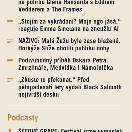
na pohřbu Glena Hansarda s Eddiem
Vedderem a The Frames
„Stojím za vykrádání? Moje ego jásá,“
reaguje Emma Smetana na zneužití AI
NAŽIVO: Malá Žužu byla zase blažená.
Horkýže Slíže oholili publiku nohy
Podivuhodný příběh Oskara Petra.
Zmrzlináře, Medvídka i Námořníčka
„Zkuste to překonat.“ Před
pětapadesáti lety vydali Black Sabbath
nejtvrdší desku
Podcasty
ŠÉFOVÉ GRAPE: Festival jsme vymysleli