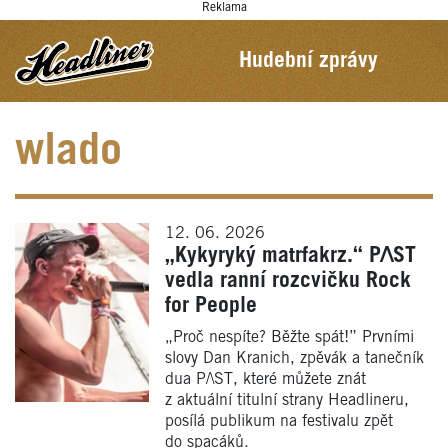
Reklama
Hudební zprávy
wlado
12. 06. 2026
„Kykyryký matrfakrz.“ P/\ST
vedla ranní rozcvičku Rock
for People
„Proč nespíte? Běžte spát!” Prvními
slovy Dan Kranich, zpěvák a tanečník
dua P/\ST, které můžete znát
z aktuální titulní strany Headlineru,
posílá publikum na festivalu zpět
do spacáků.