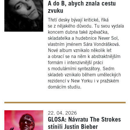
A do B, abych znala cestu
zvuku
Třetí desky bývají kritické, říká
se z nějakého důvodu. Tu svou vydala
koncem dubna také zpěvačka,
skladatelka a hudebnice Never Sol,
vlastním jménem Sára Vondrášková.
Nové album vznikalo několik let
a obrací se na něm k abstraktnějším
formám i intenzivnější práci
s modulárními syntezátory. Sedm
skladeb vznikalo během uměleckých
rezidencí v New Yorku i v pražském
domácím studiu.
22. 04. 2026
GLOSA: Návratu The Strokes
stínili Justin Bieber