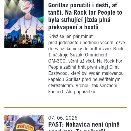
Gorillaz poručili i dešti, ať
tančí. Na Rock for People to
byla strhující jízda plná
překvapení a hostů
Když se jen pár minut
před jedenáctou hodinou večerní ozve
dnes už ikonický defaultní zvuk Rock
1 nástroje Suzuki Omnichord
OM‑300, věrní už vědí. Na Rock For
People začíná hrát první singl Clint
Eastwood, který byl vydán malovanou
kapelou Gorillaz před neuvěřitelným
čtvrtstoletím. Vrcholil tak senzační
koncert. Ale popořádku.
07. 06. 2026
P/\ST: Nohavica není úplně