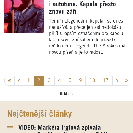
i autotune. Kapela přesto
znovu září
Termín „legendární kapela“ se dnes
nadužívá, a přece jen asi nedokážu
přijít s lepším označením pro kapelu,
která svým způsobem definovala
určitou éru. Legenda The Strokes má
novou píseň a je to radost.
1
2
3
4
5
9
13
17
Reklama
Nejčtenější články
VIDEO: Markéta Irglová zpívala