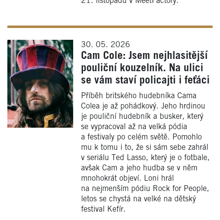
21. listopadu v MeetFactory.
30. 05. 2026
Cam Cole: Jsem nejhlasitější
pouliční kouzelník. Na ulici
se vám staví policajti i feťáci
Příběh britského hudebníka Cama
Colea je až pohádkový. Jeho hrdinou
je pouliční hudebník a busker, který
se vypracoval až na velká pódia
a festivaly po celém světě. Pomohlo
mu k tomu i to, že si sám sebe zahrál
v seriálu Ted Lasso, který je o fotbale,
avšak Cam a jeho hudba se v něm
mnohokrát objeví. Loni hrál
na nejmenším pódiu Rock for People,
letos se chystá na velké na dětský
festival Kefír.