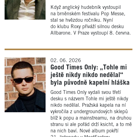
Když anglický hudebník vystoupil
na brněnském festivalu Pop Messe,
stal se hvězdou ročníku. Nyní
do klubu Roxy přiváží silnou desku
Allbarone. V Praze vystoupí 8. června.
02. 06. 2026
Good Times Only: „Tohle mi
ještě nikdy nikdo nedělal“
byla původně kapelní hláška
Good Times Only vydali svou třetí
desku s názvem Tohle mi ještě nikdy
nikdo nedělal. Pražská kapela na ní
vykročila z undergroundových sklepů
blíž k popu a mainstreamu, na druhou
stranu si ale pořád drží ksicht, a to mě
na nich baví. Nové album pokřtí