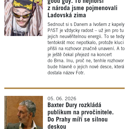
good guy. To nejhorší
z národa jsme pojmenovali
Ladovská zima
Sednout si s Danem a Ivošem z kapely
P/\ST je vždycky radost – už jen pro tu
jejich neuvěřitelnou energii. To se tedy
tentokrát moc nepotkalo, protože kluci
přišli na rozhovor značně unavení. A to
je ještě čekal přejezd na koncert
do Brna. Inu, proč ne, tenhle rozhovor
bude hlavně o jejich nové desce, která
dostala název Fotr.
05. 06. 2026
Baxter Dury rozkládá
publikum na prvočinitele.
Do Prahy míří se silnou
deskou