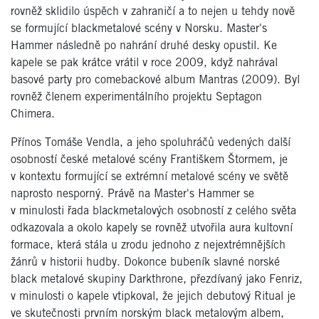
rovněž sklidilo úspěch v zahraničí a to nejen u tehdy nově
se formující blackmetalové scény v Norsku. Master's
Hammer následně po nahrání druhé desky opustil. Ke
kapele se pak krátce vrátil v roce 2009, když nahrával
basové party pro comebackové album Mantras (2009). Byl
rovněž členem experimentálního projektu Septagon
Chimera.
Přínos Tomáše Vendla, a jeho spoluhráčů vedených další
osobností české metalové scény Františkem Štormem, je
v kontextu formující se extrémní metalové scény ve světě
naprosto nesporný. Právě na Master's Hammer se
v minulosti řada blackmetalových osobností z celého světa
odkazovala a okolo kapely se rovněž utvořila aura kultovní
formace, která stála u zrodu jednoho z nejextrémnějších
žánrů v historii hudby. Dokonce bubeník slavné norské
black metalové skupiny Darkthrone, přezdívaný jako Fenriz,
v minulosti o kapele vtipkoval, že jejich debutový Ritual je
ve skutečnosti prvním norským black metalovým albem,