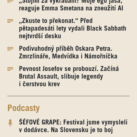
„Stojím za vykrádání? Moje ego jásá,“
reaguje Emma Smetana na zneužití AI
„Zkuste to překonat.“ Před
pětapadesáti lety vydali Black Sabbath
nejtvrdší desku
Podivuhodný příběh Oskara Petra.
Zmrzlináře, Medvídka i Námořníčka
Pevnost Josefov se probouzí. Začíná
Brutal Assault, slibuje legendy
i čerstvou krev
Podcasty
ŠÉFOVÉ GRAPE: Festival jsme vymysleli
v dodávce. Na Slovensku je to boj