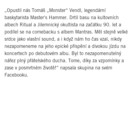
„Opustil nás Tomáš „Monster“ Vendl, legendární
baskytarista Master's Hammer. Drtil basu na kultovních
albech Ritual a Jilemnický okultista na začátku 90. let a
podílel se na comebacku s albem Mantras. Měl stejně velké
srdce jako vlastní sound, a i když nám ho čas vzal, nikdy
nezapomeneme na jeho epické přispění a divokou jízdu na
koncertech po debutovém albu. Byl to nezapomenutelný
nářez plný přátelského ducha. Tome, díky za vzpomínky a
zase v posmrtném životě!“ napsala skupina na svém
Facebooku.