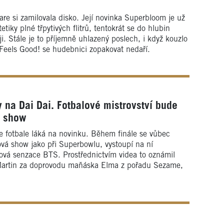
are si zamilovala disko. Její novinka Superbloom je už
stetiky plné třpytivých flitrů, tentokrát se do hlubin
i. Stále je to příjemně uhlazený poslech, i když kouzlo
Feels Good! se hudebnici zopakovat nedaří.
y na Dai Dai. Fotbalové mistrovství bude
e show
ve fotbale láká na novinku. Během finále se vůbec
vá show jako při Superbowlu, vystoupí na ní
ová senzace BTS. Prostřednictvím videa to oznámil
Martin za doprovodu maňáska Elma z pořadu Sezame,