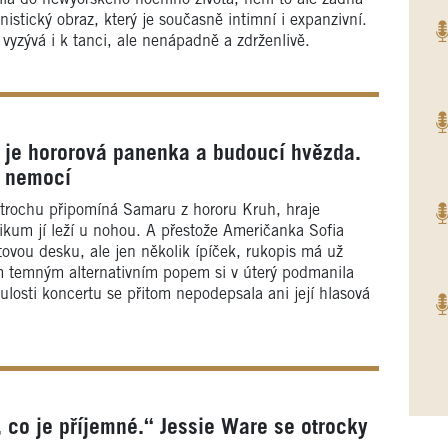
nistický obraz, který je současně intimní i expanzivní.
zývá i k tanci, ale nenápadně a zdrženlivě.
a je hororová panenka a budoucí hvězda.
d nemocí
k trochu připomíná Samaru z hororu Kruh, hraje
likum jí leží u nohou. A přestože Američanka Sofia
tovou desku, ale jen několik ípíček, rukopis má už
m temným alternativním popem si v úterý podmanila
ulosti koncertu se přitom nepodepsala ani její hlasová
 co je příjemné.“ Jessie Ware se otrocky