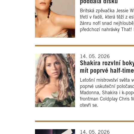
poddala disku
Britská zpěvačka Jessie W
třetí v řadě, která těží z e
žánru noří snad nejhlouběj
předchozí nahrávky That! 
14. 05. 2026
Shakira rozvlní bok
mít poprvé half‑tim
Letošní mistrovství světa 
poprvé uskuteční poločaso
Madonna, Shakira i k‑pop
frontman Coldplay Chris 
otevři se.
14. 05. 2026