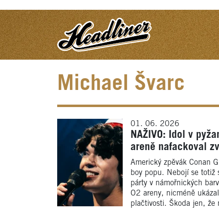
Michael Švarc
01. 06. 2026
NAŽIVO: Idol v pyž
areně nafackoval z
Americký zpěvák Conan Gr
boy popu. Nebojí se totiž
párty v námořnických barv
O2 areny, nicméně ukázal
plačtivosti. Škoda jen, že