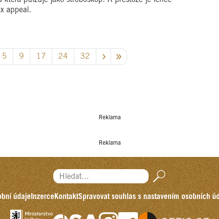
ex appeal.
5
9
17
24
32
Reklama
Reklama
Hledat...
bní údaje
Inzerce
Kontakt
Spravovat souhlas s nastavením osobních ú