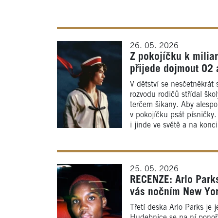
26. 05. 2026
Z pokojíčku k milia
přijede dojmout O2 
V dětství se nesčetněkrát
rozvodu rodičů střídal ško
terčem šikany. Aby alespo
v pokojíčku psát písničk
i jinde ve světě a na konc
25. 05. 2026
RECENZE: Arlo Parks
vás nočním New Yo
Třetí deska Arlo Parks je j
Hudebnice se na ní ponoři