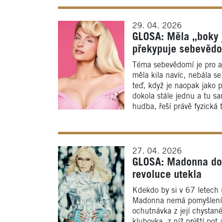
29. 04. 2026
GLOSA: Měla „boky 
překypuje sebevěd
Téma sebevědomí je pro a
měla kila navíc, nebála se
teď, když je naopak jako p
dokola stále jednu a tu sa
hudba, řeší právě fyzická 
27. 04. 2026
GLOSA: Madonna dová
revoluce utekla
Kdekdo by si v 67 letech 
Madonna nemá pomyšlení, 
ochutnávka z její chystané
klubovka, z níž prýští pot