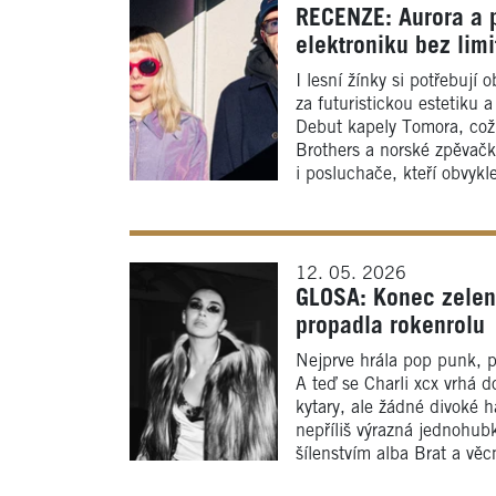
RECENZE: Aurora a 
elektroniku bez limi
I lesní žínky si potřebuj
za futuristickou estetiku 
Debut kapely Tomora, což
Brothers a norské zpěvačky
i posluchače, kteří obvykl
12. 05. 2026
GLOSA: Konec zelené
propadla rokenrolu
Nejprve hrála pop punk, 
A teď se Charli xcx vrhá d
kytary, ale žádné divoké 
nepříliš výrazná jednohub
šílenstvím alba Brat a vě