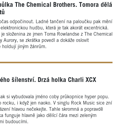
půlka The Chemical Brothers. Tomora dělá
tů
í občas odpočinout. Ladné tančení na paloučku pak mění
a elektronickou hudbu, která je tak akorát excentrická.
 je složenina ze jmen Toma Rowlandse z The Chemical
 Aurory, se zkrátka povedl a dokáže oslovit
e holdují jiným žánrům.
ho šílenství. Drzá holka Charli XCX
pak si vybudovala jméno coby průkopnice hyper popu.
o rocku, i když jen naoko. V singlu Rock Music sice zní
házení hlavou nečekejte. Tahle skromná a popravdě
ka funguje hlavně jako dělící čára mezi zeleným
cmi budoucími.