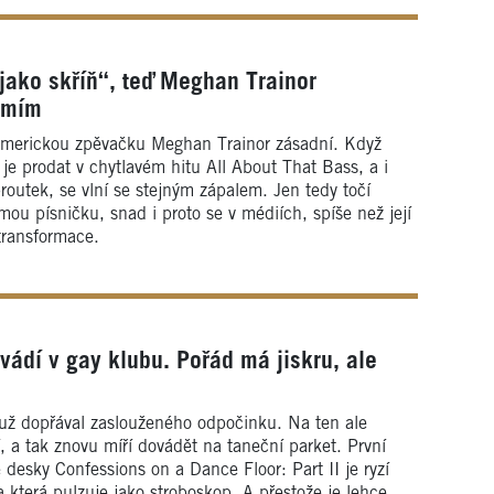
jako skříň“, teď Meghan Trainor
omím
merickou zpěvačku Meghan Trainor zásadní. Když
 je prodat v chytlavém hitu All About That Bass, a i
routek, se vlní se stejným zápalem. Jen tedy točí
mou písničku, snad i proto se v médiích, spíše než její
transformace.
dí v gay klubu. Pořád má jiskru, ale
už dopřával zaslouženého odpočinku. Na ten ale
a tak znovu míří dovádět na taneční parket. První
 desky Confessions on a Dance Floor: Part II je ryzí
 a která pulzuje jako stroboskop. A přestože je lehce