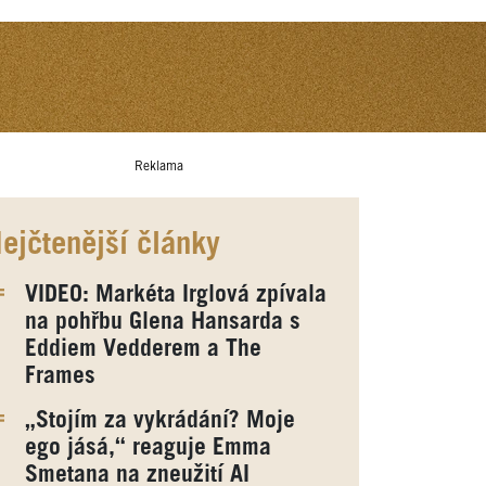
Reklama
ejčtenější články
VIDEO: Markéta Irglová zpívala
na pohřbu Glena Hansarda s
Eddiem Vedderem a The
Frames
„Stojím za vykrádání? Moje
ego jásá,“ reaguje Emma
Smetana na zneužití AI