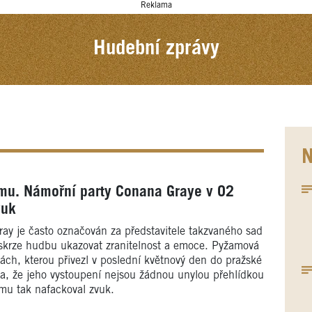
Reklama
Hudební zprávy
N
amu. Námořní party Conana Graye v O2
vuk
ay je často označován za představitele takzvaného sad
 skrze hudbu ukazovat zranitelnost a emoce. Pyžamová
ách, kterou přivezl v poslední květnový den do pražské
a, že jeho vystoupení nejsou žádnou unylou přehlídkou
 mu tak nafackoval zvuk.