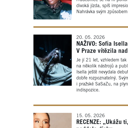
divoká jízda, spíš impresio
Nahrávka svým způsobem vy
20. 05. 2026
NAŽIVO: Sofia Isell
V Praze vítězila na
Je jí 21 let, vzhledem ta
na několik nástrojů a pub
Isella ještě nevydala debu
dobře rozpoznatelný. Svý
i pražské SaSaZu, na plyn
indispozice.
15. 05. 2026
RECENZE: „Ukážu ti,