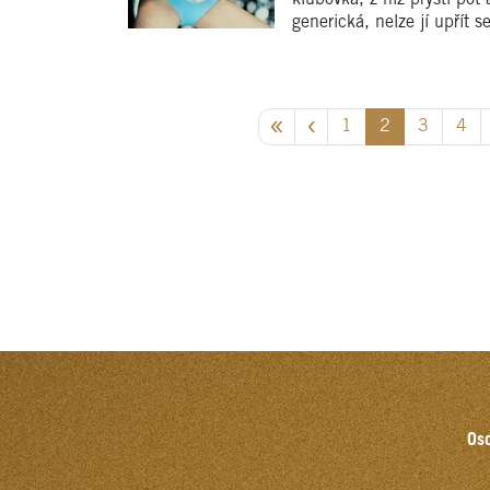
generická, nelze jí upřít s
1
2
3
4
Oso