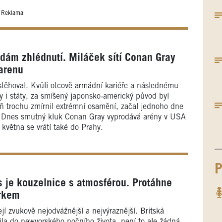
Reklama
rdám zhlédnutí. Miláček sítí Conan Gray
arenu
 stěhoval. Kvůli otcově armádní kariéře a následnému
ly i státy, za smíšený japonsko‑americký původ byl
ň trochu zmírnil extrémní osamění, začal jednoho dne
y. Dnes smutný kluk Conan Gray vyprodává arény v USA
i května se vrátí také do Prahy.
P
 je kouzelnice s atmosférou. Protáhne
rkem
ejí zvukově nejodvážnější a nejvýraznější. Britská
la do newyorského nočního života, není to ale žádná