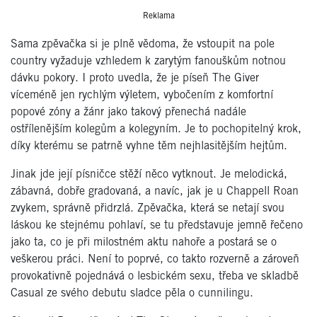
Reklama
Sama zpěvačka si je plně vědoma, že vstoupit na pole
country vyžaduje vzhledem k zarytým fanouškům notnou
dávku pokory. I proto uvedla, že je píseň The Giver
víceméně jen rychlým výletem, vybočením z komfortní
popové zóny a žánr jako takový přenechá nadále
ostřílenějším kolegům a kolegyním. Je to pochopitelný krok,
díky kterému se patrně vyhne těm nejhlasitějším hejtům.
Jinak jde její písničce stěží něco vytknout. Je melodická,
zábavná, dobře gradovaná, a navíc, jak je u Chappell Roan
zvykem, správně přidrzlá. Zpěvačka, která se netají svou
láskou ke stejnému pohlaví, se tu představuje jemně řečeno
jako ta, co je při milostném aktu nahoře a postará se o
veškerou práci. Není to poprvé, co takto rozverně a zároveň
provokativně pojednává o lesbickém sexu, třeba ve skladbě
Casual ze svého debutu sladce pěla o cunnilingu.