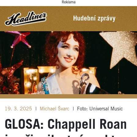
Reklama
Hudební zprávy
19. 3. 2025
|
Michael Švarc
|
Foto: Universal Music
GLOSA: Chappell Roan