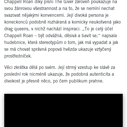
Chappell Roan díky písni The Giver zároveň poukazuje na
svou žánrovou všestrannost a na to, že se nemíní nechat
svazovat nějakými konvencemi. Její divoká persona je
koneckonců podobně rozháraná a komicky neukotvená jako
drag queens, v nichž nachází inspiraci. „To je celý účel
Chappell Roan – být odvážná, děsivá a bavit se,“ napsala
hudebnice, která stereotypům o tom, jak má vypadat a jak
se má chovat správná popová hvězda ukazuje vztyčený
prostředníček.
Věci zkrátka dělá po svém. Její strmý vzestup ke slávě za
poslední rok nicméně ukazuje, že podobná autenticita a
divokost je přesně něco, po čem publikum prahne.