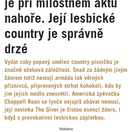
je při milostném aktu
nahoře. Její lesbické
country je správně
drzé
Vydat coby popový umělec country písničku je
značně ožehavá záležitost. Snad za žádným jiným
žánrem totiž nestojí armáda tak věrných
příznivců, připravených strhat kohokoli, kdo by
jim jejich modlu znesvětil. Americká zpěvačka
Chappell Roan se lynče nejspíš obávat nemusí,
její novinka The Giver je čistou esencí žánru, i
když s provokativní lesbickou zápletkou.
Reklama