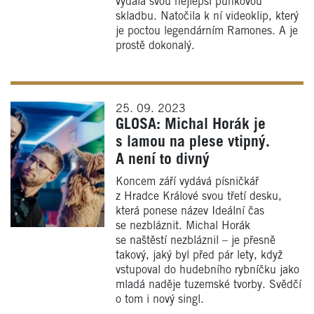
vydala svou nejlepší punkovou
skladbu. Natočila k ní videoklip, který
je poctou legendárním Ramones. A je
prostě dokonalý.
25. 09. 2023
GLOSA: Michal Horák je
s lamou na plese vtipný.
A není to divný
Koncem září vydává písničkář
z Hradce Králové svou třetí desku,
která ponese název Ideální čas
se nezbláznit. Michal Horák
se naštěstí nezbláznil – je přesně
takový, jaký byl před pár lety, když
vstupoval do hudebního rybníčku jako
mladá naděje tuzemské tvorby. Svědčí
o tom i nový singl.