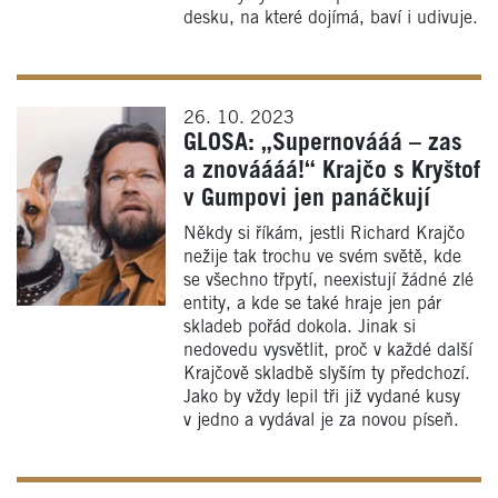
desku, na které dojímá, baví i udivuje.
26. 10. 2023
GLOSA: „Supernovááá – zas
a znováááá!“ Krajčo s Kryštof
v Gumpovi jen panáčkují
Někdy si říkám, jestli Richard Krajčo
nežije tak trochu ve svém světě, kde
se všechno třpytí, neexistují žádné zlé
entity, a kde se také hraje jen pár
skladeb pořád dokola. Jinak si
nedovedu vysvětlit, proč v každé další
Krajčově skladbě slyším ty předchozí.
Jako by vždy lepil tři již vydané kusy
v jedno a vydával je za novou píseň.