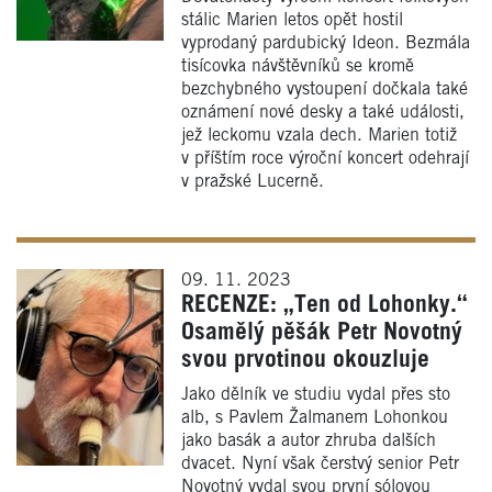
stálic Marien letos opět hostil
vyprodaný pardubický Ideon. Bezmála
tisícovka návštěvníků se kromě
bezchybného vystoupení dočkala také
oznámení nové desky a také události,
jež leckomu vzala dech. Marien totiž
v příštím roce výroční koncert odehrají
v pražské Lucerně.
09. 11. 2023
RECENZE: „Ten od Lohonky.“
Osamělý pěšák Petr Novotný
svou prvotinou okouzluje
Jako dělník ve studiu vydal přes sto
alb, s Pavlem Žalmanem Lohonkou
jako basák a autor zhruba dalších
dvacet. Nyní však čerstvý senior Petr
Novotný vydal svou první sólovou