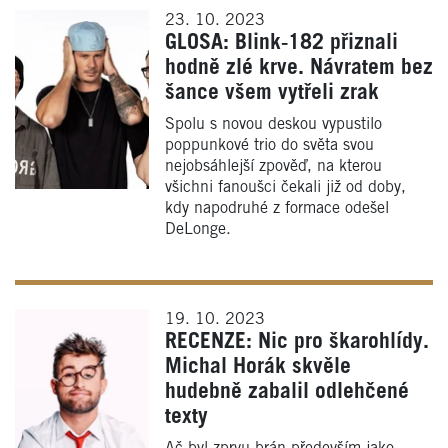
23. 10. 2023
GLOSA: Blink‑182 přiznali
hodně zlé krve. Návratem bez
šance všem vytřeli zrak
Spolu s novou deskou vypustilo
poppunkové trio do světa svou
nejobsáhlejší zpověď, na kterou
všichni fanoušci čekali již od doby,
kdy napodruhé z formace odešel
DeLonge.
19. 10. 2023
RECENZE: Nic pro škarohlídy.
Michal Horák skvěle
hudebně zabalil odlehčené
texty