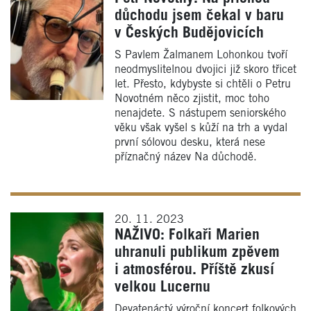
důchodu jsem čekal v baru
v Českých Budějovicích
S Pavlem Žalmanem Lohonkou tvoří
neodmyslitelnou dvojici již skoro třicet
let. Přesto, kdybyste si chtěli o Petru
Novotném něco zjistit, moc toho
nenajdete. S nástupem seniorského
věku však vyšel s kůží na trh a vydal
první sólovou desku, která nese
příznačný název Na důchodě.
20. 11. 2023
NAŽIVO: Folkaři Marien
uhranuli publikum zpěvem
i atmosférou. Příště zkusí
velkou Lucernu
Devatenáctý výroční koncert folkových