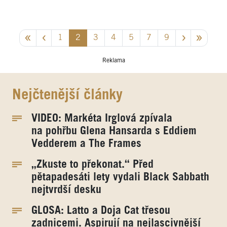
1
2
3
4
5
7
9
Reklama
Nejčtenější články
VIDEO: Markéta Irglová zpívala
na pohřbu Glena Hansarda s Eddiem
Vedderem a The Frames
„Zkuste to překonat.“ Před
pětapadesáti lety vydali Black Sabbath
nejtvrdší desku
GLOSA: Latto a Doja Cat třesou
zadnicemi. Aspirují na nejlascivnější