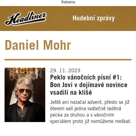
Reklama
Hudební zprávy
Daniel Mohr
29. 11. 2023
Peklo vánočních písní #1:
Bon Jovi v dojímavé novince
vsadili na klišé
Ještě ani nezačal advent, přesto se již
éterem valí jedna svátečně laděná
pecka za druhou a s vánočním
speciálem proto již nemůžeme meškat.