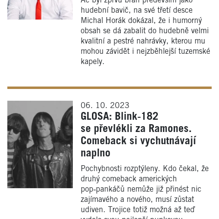
Ač byl zprvu brán především jako
hudební bavič, na své třetí desce
Michal Horák dokázal, že i humorný
obsah se dá zabalit do hudebně velmi
kvalitní a pestré nahrávky, kterou mu
mohou závidět i nejzběhlejší tuzemské
kapely.
06. 10. 2023
GLOSA: Blink‑182
se převlékli za Ramones.
Comeback si vychutnávají
naplno
Pochybnosti rozptýleny. Kdo čekal, že
druhý comeback amerických
pop‑pankáčů nemůže již přinést nic
zajímavého a nového, musí zůstat
udiven. Trojice totiž možná až teď