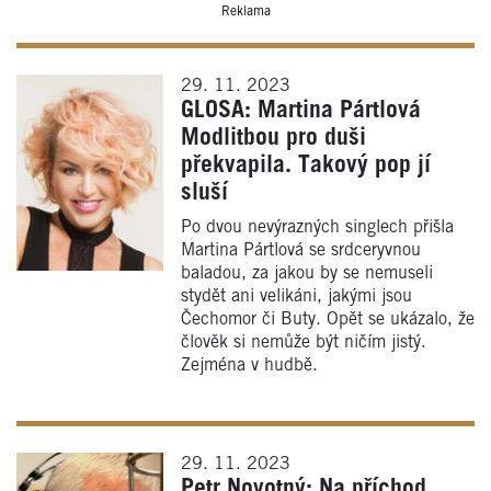
Reklama
29. 11. 2023
GLOSA: Martina Pártlová
Modlitbou pro duši
překvapila. Takový pop jí
sluší
Po dvou nevýrazných singlech přišla
Martina Pártlová se srdceryvnou
baladou, za jakou by se nemuseli
stydět ani velikáni, jakými jsou
Čechomor či Buty. Opět se ukázalo, že
člověk si nemůže být ničím jistý.
Zejména v hudbě.
29. 11. 2023
Petr Novotný: Na příchod