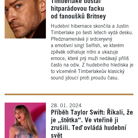
Timberlake dostal
hitparádovou facku
od fanoušků Britney
Hudební hibernace skončila a Justin
Timberlake po šesti letech vydá desku.
Předznamenává ji srdceryvný
a emotivní singl Selfish, ve kterém
zpěvák odhaluje nitro a ukazuje
emoce, které prý muži nedávají příliš
často na odiv. Z hudebního hlediska je
to víceméně Timberlakeův klasický
sound jdoucí proti proudu času.
28. 01. 2024
Příběh Taylor Swift: Říkali, že
je „štětka“. Ve vteřině ji
zrušili. Teď ovládá hudební
svět