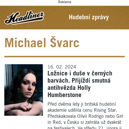
Reklama
Hudební zprávy
Michael Švarc
16. 02. 2024
Ložnice i duše v černých
barvách. Přijíždí smutná
antihvězda Holly
Humberstone
Před dvěma lety ji britská hudební
akademie udělila cenu Rising Star.
Předskakovala Olivii Rodrigo nebo Girl
in Red, v Česku si zahrála už dvakrát
na festivalech. Ve středu 21. února ji