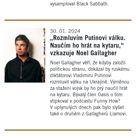
vysamploval Black Sabbath.
30. 01. 2024
„Rozmluvím Putinovi válku.
Naučím ho hrát na kytaru,“
vzkazuje Noel Gallagher
Noel Gallagher věří, že kdyby založil
politickou stranu, dokázal by ruskému
diktátorovi Vladimiru Putinovi
rozmluvit válku na Ukrajině. Výměnou
za stažení vojsk by ho prý naučil hrát
na kytaru. Bývalý člen Oasis o tom
vtipkoval v podcastu Funny How?
V uplynulých dnech pak bylo slyšet
také o druhém z Gallagherů Liamovi.