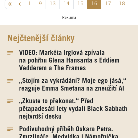
1
9
13
14
15
16
17
18
1
Reklama
Nejčtenější články
VIDEO: Markéta Irglová zpívala
na pohřbu Glena Hansarda s Eddiem
Vedderem a The Frames
„Stojím za vykrádání? Moje ego jásá,“
reaguje Emma Smetana na zneužití AI
„Zkuste to překonat.“ Před
pětapadesáti lety vydali Black Sabbath
nejtvrdší desku
Podivuhodný příběh Oskara Petra.
Zmrzlináře, Medvídka i Námořníčka