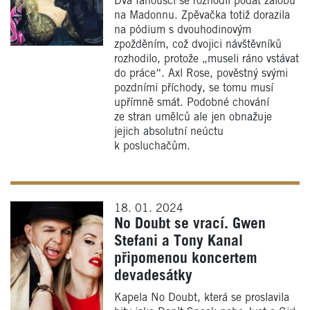
Dva fanoušci se rozhodli podat žalobu
na Madonnu. Zpěvačka totiž dorazila
na pódium s dvouhodinovým
zpožděním, což dvojici návštěvníků
rozhodilo, protože „museli ráno vstávat
do práce“. Axl Rose, pověstný svými
pozdními příchody, se tomu musí
upřímně smát. Podobné chování
ze stran umělců ale jen obnažuje
jejich absolutní neúctu
k posluchačům.
18. 01. 2024
No Doubt se vrací. Gwen
Stefani a Tony Kanal
připomenou koncertem
devadesátky
Kapela No Doubt, která se proslavila