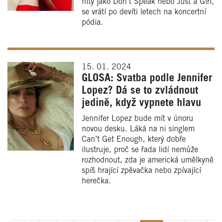
hity jako Don’t Speak nebo Just a Girl,
se vrátí po devíti letech na koncertní
pódia.
15. 01. 2024
GLOSA: Svatba podle Jennifer
Lopez? Dá se to zvládnout
jedině, když vypnete hlavu
Jennifer Lopez bude mít v únoru
novou desku. Láká na ni singlem
Can’t Get Enough, který dobře
ilustruje, proč se řada lidí nemůže
rozhodnout, zda je americká umělkyně
spíš hrající zpěvačka nebo zpívající
herečka.