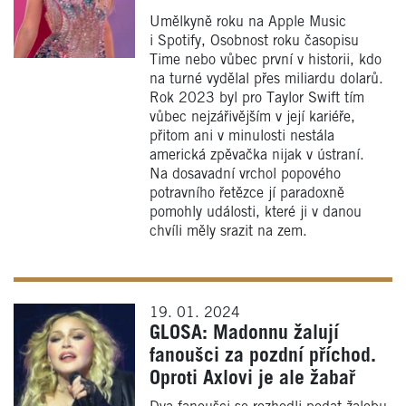
Umělkyně roku na Apple Music
i Spotify, Osobnost roku časopisu
Time nebo vůbec první v historii, kdo
na turné vydělal přes miliardu dolarů.
Rok 2023 byl pro Taylor Swift tím
vůbec nejzářivějším v její kariéře,
přitom ani v minulosti nestála
americká zpěvačka nijak v ústraní.
Na dosavadní vrchol popového
potravního řetězce jí paradoxně
pomohly události, které ji v danou
chvíli měly srazit na zem.
19. 01. 2024
GLOSA: Madonnu žalují
fanoušci za pozdní příchod.
Oproti Axlovi je ale žabař