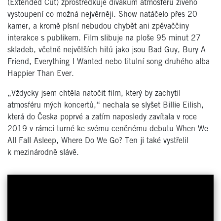
(Extended Cut) zprostředkuje divákům atmosféru živého
vystoupení co možná nejvěrněji. Show natáčelo přes 20
kamer, a kromě písní nebudou chybět ani zpěvaččiny
interakce s publikem. Film slibuje na ploše 95 minut 27
skladeb, včetně největších hitů jako jsou Bad Guy, Bury A
Friend, Everything I Wanted nebo titulní song druhého alba
Happier Than Ever.
„Vždycky jsem chtěla natočit film, který by zachytil
atmosféru mých koncertů,“ nechala se slyšet Billie Eilish,
která do Česka poprvé a zatím naposledy zavítala v roce
2019 v rámci turné ke svému ceněnému debutu When We
All Fall Asleep, Where Do We Go? Ten ji také vystřelil
k mezinárodně slávě.