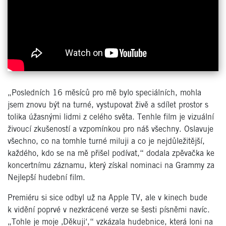
„Posledních 16 měsíců pro mě bylo speciálních, mohla
jsem znovu být na turné, vystupovat živě a sdílet prostor s
tolika úžasnými lidmi z celého světa. Tenhle film je vizuální
živoucí zkušeností a vzpomínkou pro náš všechny. Oslavuje
všechno, co na tomhle turné miluji a co je nejdůležitější,
každého, kdo se na mě přišel podívat,“ dodala zpěvačka ke
koncertnímu záznamu, který získal nominaci na Grammy za
Nejlepší hudební film.
Premiéru si sice odbyl už na Apple TV, ale v kinech bude
k vidění poprvé v nezkrácené verze se šesti písněmi navíc.
„Tohle je moje ‚Děkuji‘,“ vzkázala hudebnice, která loni na