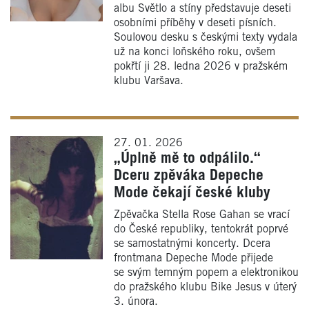
albu Světlo a stíny představuje deseti
osobními příběhy v deseti písních.
Soulovou desku s českými texty vydala
už na konci loňského roku, ovšem
pokřtí ji 28. ledna 2026 v pražském
klubu Varšava.
27. 01. 2026
„Úplně mě to odpálilo.“
Dceru zpěváka Depeche
Mode čekají české kluby
Zpěvačka Stella Rose Gahan se vrací
do České republiky, tentokrát poprvé
se samostatnými koncerty. Dcera
frontmana Depeche Mode přijede
se svým temným popem a elektronikou
do pražského klubu Bike Jesus v úterý
3. února.