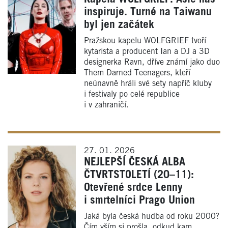
inspiruje. Turné na Taiwanu
byl jen začátek
Pražskou kapelu WOLFGRIEF tvoří
kytarista a producent Ian a DJ a 3D
designerka Ravn, dříve známí jako duo
Them Darned Teenagers, kteří
neúnavně hráli své sety napříč kluby
i festivaly po celé republice
i v zahraničí.
27. 01. 2026
NEJLEPŠÍ ČESKÁ ALBA
ČTVRTSTOLETÍ (20–11):
Otevřené srdce Lenny
i smrtelníci Prago Union
Jaká byla česká hudba od roku 2000?
Čím vším si prošla, odkud kam