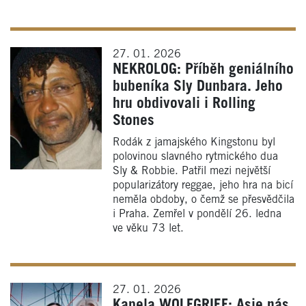
27. 01. 2026
NEKROLOG: Příběh geniálního
bubeníka Sly Dunbara. Jeho
hru obdivovali i Rolling
Stones
Rodák z jamajského Kingstonu byl
polovinou slavného rytmického dua
Sly & Robbie. Patřil mezi největší
popularizátory reggae, jeho hra na bicí
neměla obdoby, o čemž se přesvědčila
i Praha. Zemřel v pondělí 26. ledna
ve věku 73 let.
27. 01. 2026
Kapela WOLFGRIEF: Asie nás