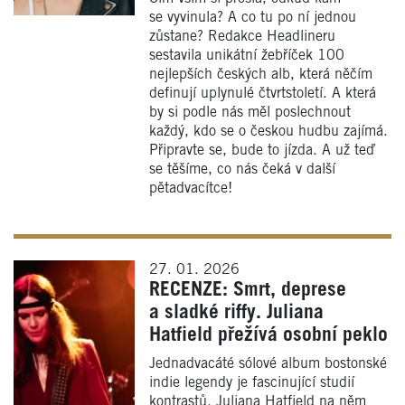
se vyvinula? A co tu po ní jednou
zůstane? Redakce Headlineru
sestavila unikátní žebříček 100
nejlepších českých alb, která něčím
definují uplynulé čtvrtstoletí. A která
by si podle nás měl poslechnout
každý, kdo se o českou hudbu zajímá.
Připravte se, bude to jízda. A už teď
se těšíme, co nás čeká v další
pětadvacítce!
27. 01. 2026
RECENZE: Smrt, deprese
a sladké riffy. Juliana
Hatfield přežívá osobní peklo
Jednadvacáté sólové album bostonské
indie legendy je fascinující studií
kontrastů. Juliana Hatfield na něm