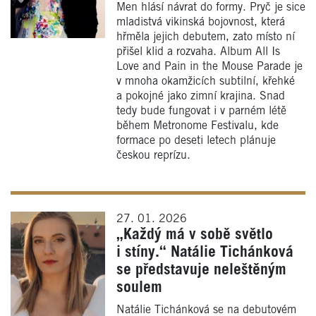
Men hlásí návrat do formy. Pryč je sice
mladistvá vikinská bojovnost, která
hřměla jejich debutem, zato místo ní
přišel klid a rozvaha. Album All Is
Love and Pain in the Mouse Parade je
v mnoha okamžicích subtilní, křehké
a pokojné jako zimní krajina. Snad
tedy bude fungovat i v parném létě
během Metronome Festivalu, kde
formace po deseti letech plánuje
českou reprízu.
27. 01. 2026
„Každý má v sobě světlo
i stíny.“ Natálie Tichánková
se představuje neleštěným
soulem
Natálie Tichánková se na debutovém