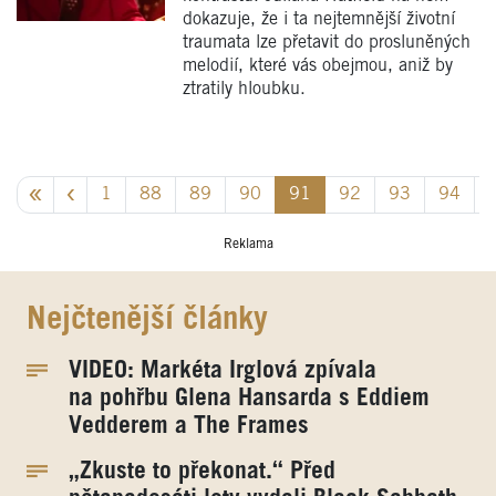
dokazuje, že i ta nejtemnější životní
traumata lze přetavit do prosluněných
melodií, které vás obejmou, aniž by
ztratily hloubku.
1
88
89
90
91
92
93
94
Reklama
Nejčtenější články
VIDEO: Markéta Irglová zpívala
na pohřbu Glena Hansarda s Eddiem
Vedderem a The Frames
„Zkuste to překonat.“ Před