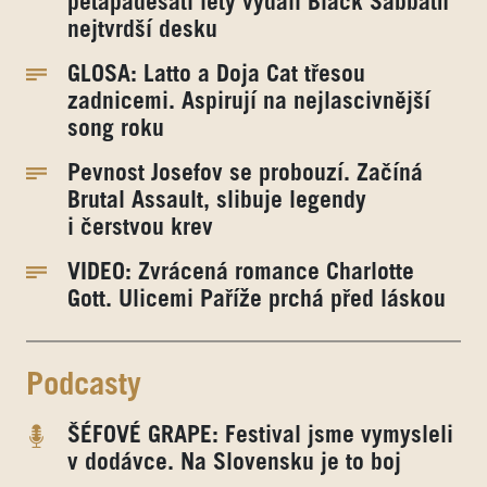
pětapadesáti lety vydali Black Sabbath
nejtvrdší desku
GLOSA: Latto a Doja Cat třesou
zadnicemi. Aspirují na nejlascivnější
song roku
Pevnost Josefov se probouzí. Začíná
Brutal Assault, slibuje legendy
i čerstvou krev
VIDEO: Zvrácená romance Charlotte
Gott. Ulicemi Paříže prchá před láskou
Podcasty
ŠÉFOVÉ GRAPE: Festival jsme vymysleli
v dodávce. Na Slovensku je to boj