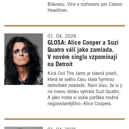
Bókovou. Více v rozhovoru pro Classic
Headliner.
01. 04. 2026
GLOSA: Alice Cooper a Suzi
Quatro válí jako zamlada.
V novém singlu vzpomínají
na Detroit
Kick Out The Jams je slavná píseň,
která se svého času stala hymnou
detroitské mládeže. Není divu, že si ji
na novou desku vybrala Suzi Quatro.
A jako hosta si vzala parťáka možná
nejpovolanějšího: Alice Coopera.