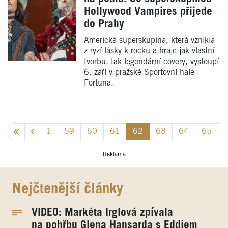
Hollywood Vampires přijede
do Prahy
Americká superskupina, která vznikla
z ryzí lásky k rocku a hraje jak vlastní
tvorbu, tak legendární covery, vystoupí
6. září v pražské Sportovní hale
Fortuna.
1
59
60
61
62
63
64
65
Reklama
Nejčtenější články
VIDEO: Markéta Irglová zpívala
na pohřbu Glena Hansarda s Eddiem