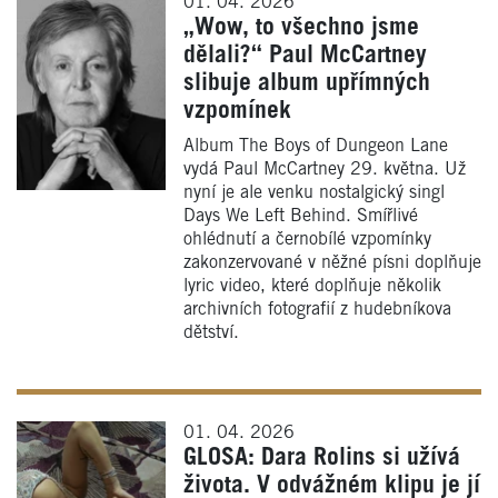
01. 04. 2026
„Wow, to všechno jsme
dělali?“ Paul McCartney
slibuje album upřímných
vzpomínek
Album The Boys of Dungeon Lane
vydá Paul McCartney 29. května. Už
nyní je ale venku nostalgický singl
Days We Left Behind. Smířlivé
ohlédnutí a černobílé vzpomínky
zakonzervované v něžné písni doplňuje
lyric video, které doplňuje několik
archivních fotografií z hudebníkova
dětství.
01. 04. 2026
GLOSA: Dara Rolins si užívá
života. V odvážném klipu je jí