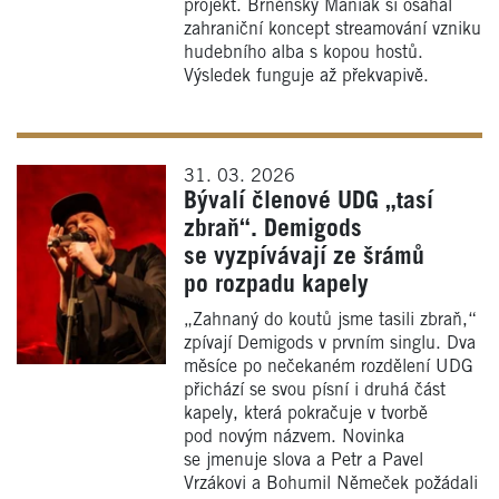
projekt. Brněnský Maniak si osahal
zahraniční koncept streamování vzniku
hudebního alba s kopou hostů.
Výsledek funguje až překvapivě.
31. 03. 2026
Bývalí členové UDG „tasí
zbraň“. Demigods
se vyzpívávají ze šrámů
po rozpadu kapely
„Zahnaný do koutů jsme tasili zbraň,“
zpívají Demigods v prvním singlu. Dva
měsíce po nečekaném rozdělení UDG
přichází se svou písní i druhá část
kapely, která pokračuje v tvorbě
pod novým názvem. Novinka
se jmenuje slova a Petr a Pavel
Vrzákovi a Bohumil Němeček požádali