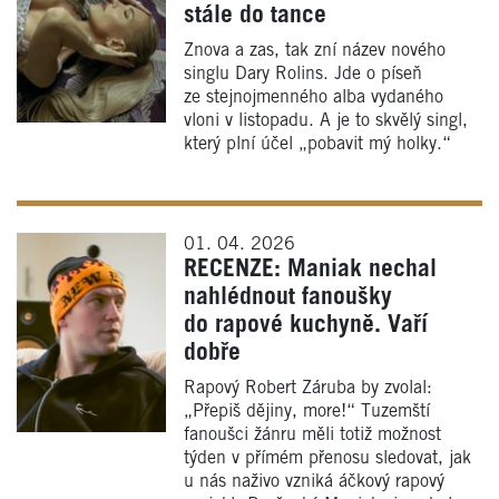
stále do tance
Znova a zas, tak zní název nového
singlu Dary Rolins. Jde o píseň
ze stejnojmenného alba vydaného
vloni v listopadu. A je to skvělý singl,
který plní účel „pobavit mý holky.“
01. 04. 2026
RECENZE: Maniak nechal
nahlédnout fanoušky
do rapové kuchyně. Vaří
dobře
Rapový Robert Záruba by zvolal:
„Přepiš dějiny, more!“ Tuzemští
fanoušci žánru měli totiž možnost
týden v přímém přenosu sledovat, jak
u nás naživo vzniká áčkový rapový