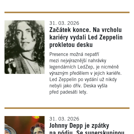
31. 03. 2026
Začátek konce. Na vrcholu
kariéry vydali Led Zeppelin
prokletou desku
Presence možná nepatří
mezi nejvýraznější nahrávky
legendárních LedZep, je nicméně
výrazným předělem v jejich kariéře.
Led Zeppelin po vydání už nikdy
nebyli jako dřív. Deska vyšla
před padesáti lety.
31. 03. 2026
Johnny Depp je zpátky
na pódiu. Se superskupinou