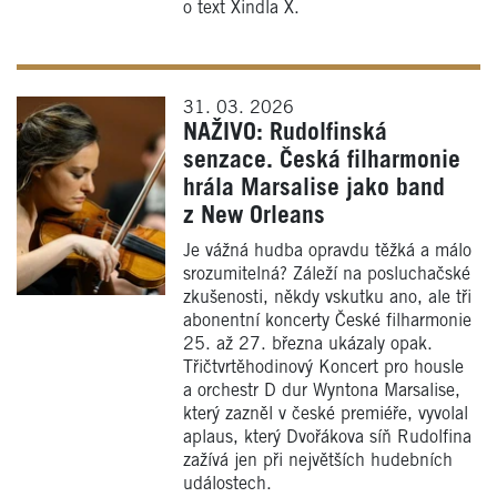
o text Xindla X.
31. 03. 2026
NAŽIVO: Rudolfinská
senzace. Česká filharmonie
hrála Marsalise jako band
z New Orleans
Je vážná hudba opravdu těžká a málo
srozumitelná? Záleží na posluchačské
zkušenosti, někdy vskutku ano, ale tři
abonentní koncerty České filharmonie
25. až 27. března ukázaly opak.
Třičtvrtěhodinový Koncert pro housle
a orchestr D dur Wyntona Marsalise,
který zazněl v české premiéře, vyvolal
aplaus, který Dvořákova síň Rudolfina
zažívá jen při největších hudebních
událostech.