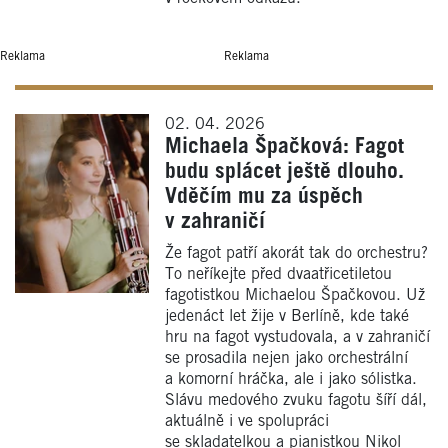
Reklama
Reklama
02. 04. 2026
Michaela Špačková: Fagot
budu splácet ještě dlouho.
Vděčím mu za úspěch
v zahraničí
Že fagot patří akorát tak do orchestru?
To neříkejte před dvaatřicetiletou
fagotistkou Michaelou Špačkovou. Už
jedenáct let žije v Berlíně, kde také
hru na fagot vystudovala, a v zahraničí
se prosadila nejen jako orchestrální
a komorní hráčka, ale i jako sólistka.
Slávu medového zvuku fagotu šíří dál,
aktuálně i ve spolupráci
se skladatelkou a pianistkou Nikol