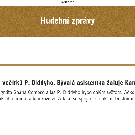
Reklama
Hudební zprávy
h večírků P. Diddyho. Bývalá asistentka žaluje K
náta Seana Combse alias P. Diddyho hýbe celým světem. Ačkoliv 
lších nařčení a kontroverzí. A také se spojení s dalšími trestn