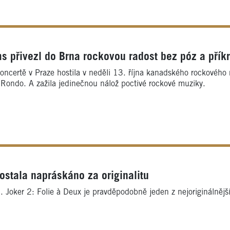
 přivezl do Brna rockovou radost bez póz a přík
ncertě v Praze hostila v neděli 13. října kanadského rockovéh
Rondo. A zažila jedinečnou nálož poctivé rockové muziky.
stala napráskáno za originalitu
. Joker 2: Folie à Deux je pravděpodobně jeden z nejoriginálnějš