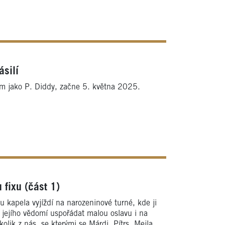
silí
jako P. Diddy, začne 5. května 2025.
 fixu (část 1)
u kapela vyjíždí na narozeninové turné, kde ji
z jejího vědomí uspořádat malou oslavu i na
kolik z nás, se kterými se Márdi, Pítrs, Mejla