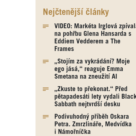
Nejčtenější články
VIDEO: Markéta Irglová zpíval
na pohřbu Glena Hansarda s
Eddiem Vedderem a The
Frames
„Stojím za vykrádání? Moje
ego jásá,“ reaguje Emma
Smetana na zneužití AI
„Zkuste to překonat.“ Před
pětapadesáti lety vydali Blac
Sabbath nejtvrdší desku
Podivuhodný příběh Oskara
Petra. Zmrzlináře, Medvídka
i Námořníčka