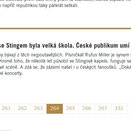
 napříč republikou taky párkrát setkali.
 se Stingem byla velká škola. České publikum umí
 bývají z těch nejpoutavějších. Písničkář Rufus Miller je synem 
 Kromě toho, že několik let působil ve Stingově kapele, funguje s
vé scéně. A zdá se, že zázemí našel i u českých fanoušků. „Dokáž
vé koncerty.
261
262
263
264
265
266
267
332