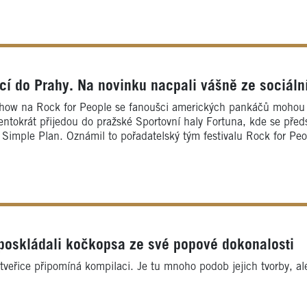
ací do Prahy. Na novinku nacpali vášně ze sociální
show na Rock for People se fanoušci amerických pankáčů mohou r
tentokrát přijedou do pražské Sportovní haly Fortuna, kde se před
Simple Plan. Oznámil to pořadatelský tým festivalu Rock for Peo
poskládali kočkopsa ze své popové dokonalosti
tveřice připomíná kompilaci. Je tu mnoho podob jejich tvorby, ale