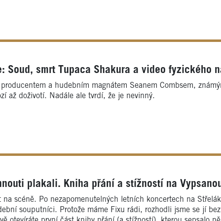
: Soud, smrt Tupaca Shakura a video fyzického ná
m, producentem a hudebním magnátem Seanem Combsem, známým 
í až doživotí. Nadále ale tvrdí, že je nevinný.
outi plakali. Kniha přání a stížností na Vypsanou
let na scéně. Po nezapomenutelných letních koncertech na Střelák
udební souputníci. Protože máme Fixu rádi, rozhodli jsme se jí be
ě otevíráte první část knihy přání (a stížností), kterou sepsalo ně