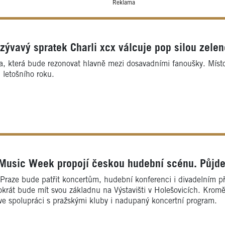
Reklama
zývavý spratek Charli xcx válcuje pop silou zele
, která bude rezonovat hlavně mezi dosavadními fanoušky. Místo t
letošního roku.
Music Week propojí českou hudební scénu. Půjde
v Praze bude patřit koncertům, hudební konferenci i divadelním p
rát bude mít svou základnu na Výstavišti v Holešovicích. Kromě
e spolupráci s pražskými kluby i nadupaný koncertní program.