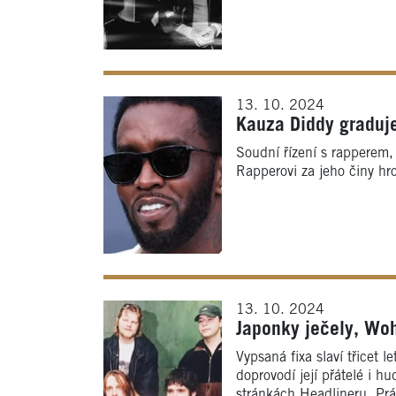
13. 10. 2024
Kauza Diddy graduje
Soudní řízení s rappere
Rapperovi za jeho činy hroz
13. 10. 2024
Japonky ječely, Wohn
Vypsaná fixa slaví třicet 
doprovodí její přátelé i h
stránkách Headlineru. Práv