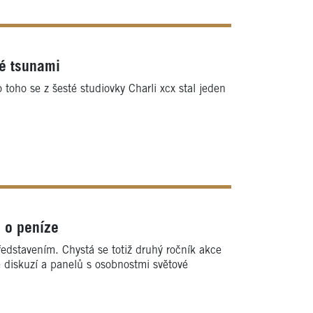
né tsunami
oho se z šesté studiovky Charli xcx stal jeden
 o peníze
ředstavením. Chystá se totiž druhý ročník akce
 diskuzí a panelů s osobnostmi světové