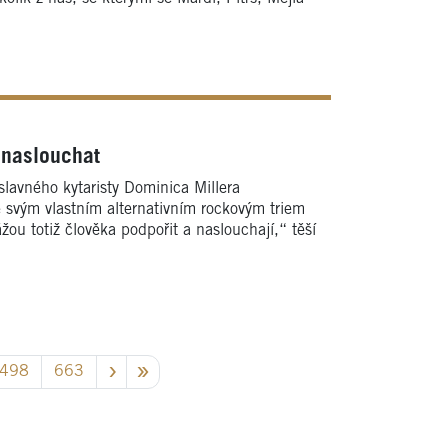
 naslouchat
slavného kytaristy Dominica Millera
e svým vlastním alternativním rockovým triem
ou totiž člověka podpořit a naslouchají,“ těší
498
663