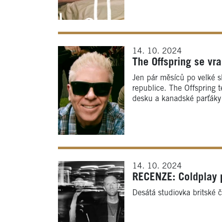
14. 10. 2024
The Offspring se vr
Jen pár měsíců po velké 
republice. The Offspring 
desku a kanadské parťáky 
14. 10. 2024
RECENZE: Coldplay 
Desátá studiovka britské č