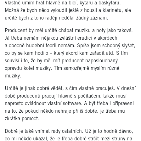
Vlastně umím hrát hlavně na bicí, kytaru a baskytaru.
Možná že bych něco vyloudil ještě z houslí a klarinetu, ale
určitě bych z toho raději nedělal žádný záznam.
Producent by měl určitě chápat muziku a noty jako takové.
Já třeba nemám nějakou zvláštní erudici v akordech
a obecně hudební teorii nemám. Spíše jsem schopný slyšet,
co by se kam hodilo – který akord kam zařadit atd. S tím
souvisí i to, že by měl mít producent naposlouchaný
opravdu kotel muziky. Tím samozřejmě myslím různé
muziky.
Určitě je jinak dobré vědět, s čím vlastně pracuješ. V dnešní
době producenti pracují hlavně s počítačem, takže musí
naprosto ovládnout vlastní software. A být třeba i připraveni
na to, že pokud někdo nehraje příliš dobře, je třeba mu
zkrátka pomoct.
Dobré je také vnímat rady ostatních. Už je to hodně dávno,
co mi někdo ukázal, že je třeba dobré strčit mezi struny na