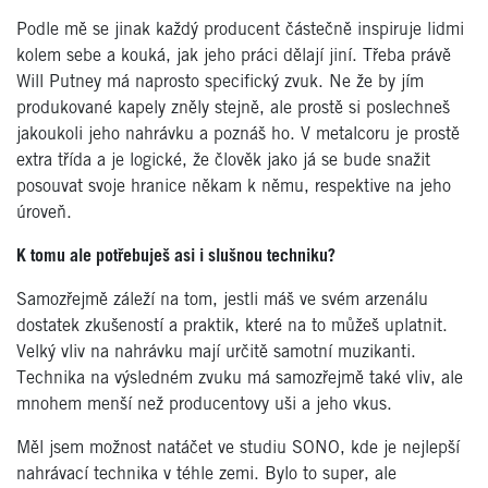
Podle mě se jinak každý producent částečně inspiruje lidmi
kolem sebe a kouká, jak jeho práci dělají jiní. Třeba právě
Will Putney má naprosto specifický zvuk. Ne že by jím
produkované kapely zněly stejně, ale prostě si poslechneš
jakoukoli jeho nahrávku a poznáš ho. V metalcoru je prostě
extra třída a je logické, že člověk jako já se bude snažit
posouvat svoje hranice někam k němu, respektive na jeho
úroveň.
K tomu ale potřebuješ asi i slušnou techniku?
Samozřejmě záleží na tom, jestli máš ve svém arzenálu
dostatek zkušeností a praktik, které na to můžeš uplatnit.
Velký vliv na nahrávku mají určitě samotní muzikanti.
Technika na výsledném zvuku má samozřejmě také vliv, ale
mnohem menší než producentovy uši a jeho vkus.
Měl jsem možnost natáčet ve studiu SONO, kde je nejlepší
nahrávací technika v téhle zemi. Bylo to super, ale