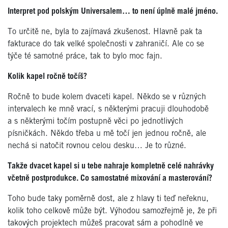
Interpret pod polským Universalem… to není úplně malé jméno.
To určitě ne, byla to zajímavá zkušenost. Hlavně pak ta
fakturace do tak velké společnosti v zahraničí. Ale co se
týče té samotné práce, tak to bylo moc fajn.
Kolik kapel ročně točíš?
Ročně to bude kolem dvaceti kapel. Někdo se v různých
intervalech ke mně vrací, s některými pracuji dlouhodobě
a s některými točím postupně věci po jednotlivých
písničkách. Někdo třeba u mě točí jen jednou ročně, ale
nechá si natočit rovnou celou desku… Je to různé.
Takže dvacet kapel si u tebe nahraje kompletně celé nahrávky
včetně postprodukce. Co samostatné mixování a masterování?
Toho bude taky poměrně dost, ale z hlavy ti teď neřeknu,
kolik toho celkově může být. Výhodou samozřejmě je, že při
takových projektech můžeš pracovat sám a pohodlně ve