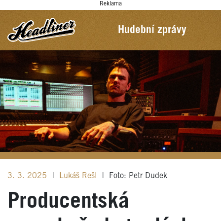
Reklama
Hudební zprávy
3. 3. 2025
|
Lukáš Rešl
|
Foto: Petr Dudek
Producentská