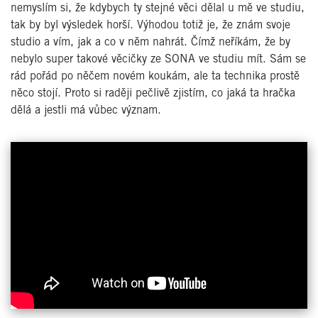
nemyslím si, že kdybych ty stejné věci dělal u mě ve studiu,
tak by byl výsledek horší. Výhodou totiž je, že znám svoje
studio a vím, jak a co v něm nahrát. Čímž neříkám, že by
nebylo super takové věcičky ze SONA ve studiu mít. Sám se
rád pořád po něčem novém koukám, ale ta technika prostě
něco stojí. Proto si raději pečlivě zjistím, co jaká ta hračka
dělá a jestli má vůbec význam.