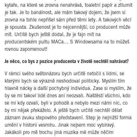
kytaře, na které se zrovna nenahrává, toaletní papír a ztlumit
je tak. Je to banálnost, ale mám takový dojem, že jsem si
zrovna na tohle nepřišel sám před těmi lety. A takových věcí
je spousta. Zkušenost je to nejcennější, co producent může
mít. Určitě bych ještě dodal, že je fajn mít na
producentském pultu MACa… S Windowsama na to můžeš
rovnou zapomenout!
Je něco, co bys z pozice producenta v životě nechtěl nahrávat?
V rámci svého světonázoru bych určitě netočil s lidmi, se
kterými bych se výrazně neshodoval politicky. Myslím tím
hlavně nácky a další pochybný individua. Zase si myslím, že
by se mi takoví lidé dnes ani neozvali. Naštěstí všichni, kdo
se mi kdy ozvali, byli v pohodě a nebylo mezi námi nic, co
by mi nějak překáželo. A ještě bych určitě nechtěl dělat
záznam zvuku stepového představení. Step je nejnižší forma
umění v historii vesmíru. Jinak nejsem moc vybíravý.
Jakákoli pro mě trochu jiná muzika mě může něčím