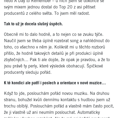
nebo A Day to Remember – u nich jsem se dokonce se
svým mixem jednou dostal do Top 20 z asi pětiset
producentů z celého světa. To jsem měl radost.
Tak to už je docela slušný úspěch.
Obecně mi to dalo hodně, a to nejen co se zvuku týče.
Naučil jsem se třeba úplně rozebrat song a nahlédnout do
toho, co všechno v něm je. Kolikrát mi u těchto rozborů
přišlo, že hodně takových detailů je při produkci úplně
zbytečných… Pak ti ale dojde, že opak je pravdou, a že to
jsou právě ty perly, které výsledek obohacují. Špičkové
producenty sleduju pořád.
K té kondici ale patří i poslech a orientace v nové muzice…
Když to jde, poslouchám pořád novou muziku. Na druhou
stranu, bohužel kvůli dennímu kontaktu s hudbou jsem už
trochu oblblý. Poslouchám pořád a vlastně mám často pocit,
že ji vlastně už ani neumím poslouchat. Automaticky