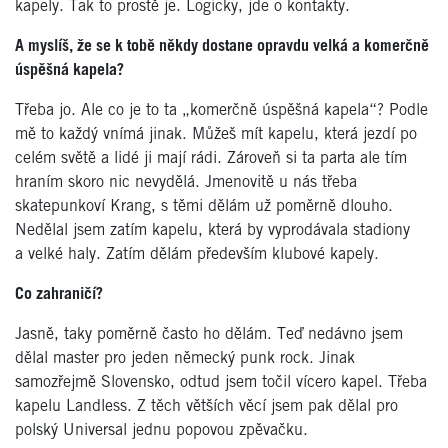
kapely. Tak to prostě je. Logicky, jde o kontakty.
A myslíš, že se k tobě někdy dostane opravdu velká a komerčně
úspěšná kapela?
Třeba jo. Ale co je to ta „komerčně úspěšná kapela“? Podle
mě to každý vnímá jinak. Můžeš mít kapelu, která jezdí po
celém světě a lidé ji mají rádi. Zároveň si ta parta ale tím
hraním skoro nic nevydělá. Jmenovitě u nás třeba
skatepunkoví Krang, s těmi dělám už poměrně dlouho.
Nedělal jsem zatím kapelu, která by vyprodávala stadiony
a velké haly. Zatím dělám především klubové kapely.
Co zahraničí?
Jasně, taky poměrně často ho dělám. Teď nedávno jsem
dělal master pro jeden německý punk rock. Jinak
samozřejmě Slovensko, odtud jsem točil vícero kapel. Třeba
kapelu Landless. Z těch větších věcí jsem pak dělal pro
polský Universal jednu popovou zpěvačku.