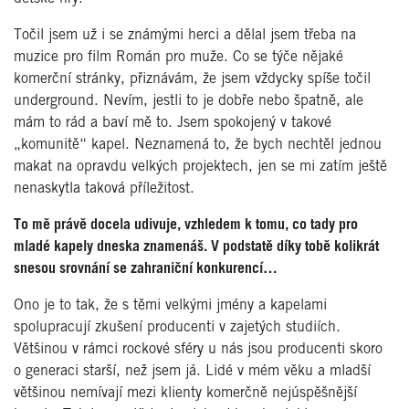
Točil jsem už i se známými herci a dělal jsem třeba na
muzice pro film Román pro muže. Co se týče nějaké
komerční stránky, přiznávám, že jsem vždycky spíše točil
underground. Nevím, jestli to je dobře nebo špatně, ale
mám to rád a baví mě to. Jsem spokojený v takové
„komunitě“ kapel. Neznamená to, že bych nechtěl jednou
makat na opravdu velkých projektech, jen se mi zatím ještě
nenaskytla taková příležitost.
To mě právě docela udivuje, vzhledem k tomu, co tady pro
mladé kapely dneska znamenáš. V podstatě díky tobě kolikrát
snesou srovnání se zahraniční konkurencí…
Ono je to tak, že s těmi velkými jmény a kapelami
spolupracují zkušení producenti v zajetých studiích.
Většinou v rámci rockové sféry u nás jsou producenti skoro
o generaci starší, než jsem já. Lidé v mém věku a mladší
většinou nemívají mezi klienty komerčně nejúspěšnější