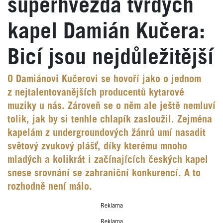
superhvězda tvrdých
kapel Damián Kučera:
Bicí jsou nejdůležitější
O Damiánovi Kučerovi se hovoří jako o jednom
z nejtalentovanějších producentů kytarové
muziky u nás. Zároveň se o něm ale ještě nemluví
tolik, jak by si tenhle chlapík zasloužil. Zejména
kapelám z undergroundových žánrů umí nasadit
světový zvukový plášť, díky kterému mnoho
mladých a kolikrát i začínajících českých kapel
snese srovnání se zahraniční konkurencí. A to
rozhodně není málo.
Reklama
Reklama