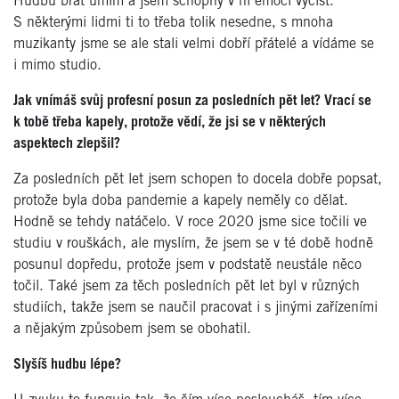
Hudbu brát umím a jsem schopný v ní emoci vyčíst.
S některými lidmi ti to třeba tolik nesedne, s mnoha
muzikanty jsme se ale stali velmi dobří přátelé a vídáme se
i mimo studio.
Jak vnímáš svůj profesní posun za posledních pět let? Vrací se
k tobě třeba kapely, protože vědí, že jsi se v některých
aspektech zlepšil?
Za posledních pět let jsem schopen to docela dobře popsat,
protože byla doba pandemie a kapely neměly co dělat.
Hodně se tehdy natáčelo. V roce 2020 jsme sice točili ve
studiu v rouškách, ale myslím, že jsem se v té době hodně
posunul dopředu, protože jsem v podstatě neustále něco
točil. Také jsem za těch posledních pět let byl v různých
studiích, takže jsem se naučil pracovat i s jinými zařízeními
a nějakým způsobem jsem se obohatil.
Slyšíš hudbu lépe?