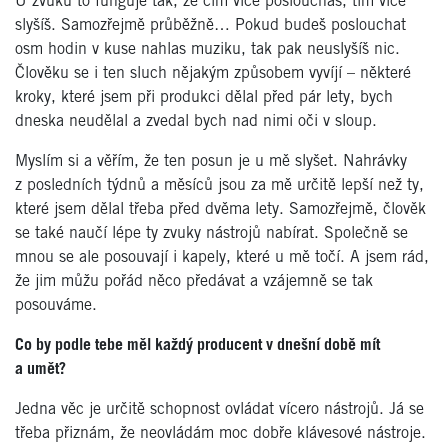
U zvuku to funguje tak, že čím více posloucháš, tím více
slyšíš. Samozřejmě průběžně… Pokud budeš poslouchat
osm hodin v kuse nahlas muziku, tak pak neuslyšíš nic.
Člověku se i ten sluch nějakým způsobem vyvíjí – některé
kroky, které jsem při produkci dělal před pár lety, bych
dneska neudělal a zvedal bych nad nimi oči v sloup.
Myslím si a věřím, že ten posun je u mě slyšet. Nahrávky
z posledních týdnů a měsíců jsou za mě určitě lepší než ty,
které jsem dělal třeba před dvěma lety. Samozřejmě, člověk
se také naučí lépe ty zvuky nástrojů nabírat. Společně se
mnou se ale posouvají i kapely, které u mě točí. A jsem rád,
že jim
můžu pořád něco předávat a vzájemně se tak
posouváme.
Co by podle tebe měl každý producent v dnešní době mít
a umět?
Jedna věc je určitě schopnost ovládat vícero nástrojů. Já se
třeba přiznám, že neovládám moc dobře klávesové nástroje.