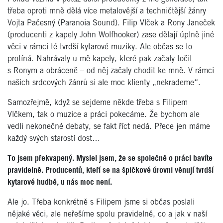
třeba oproti mně dělá více metalovější a techničtější žánry
Vojta Pačesný (Paranoia Sound). Filip Vlček a Rony Janeček
(producenti z kapely John Wolfhooker) zase dělají úplně jiné
věci v rámci té tvrdší kytarové muziky. Ale občas se to
protíná. Nahrávaly u mě kapely, které pak začaly točit
s Ronym a obráceně – od něj začaly chodit ke mně. V rámci
našich srdcových žánrů si ale moc klienty „nekrademe“.
Samozřejmě, když se sejdeme někde třeba s Filipem
Vlčkem, tak o muzice a práci pokecáme. Že bychom ale
vedli nekonečné debaty, se fakt říct nedá. Přece jen máme
každý svých starostí dost…
To jsem překvapený. Myslel jsem, že se společně o práci bavíte
pravidelně. Producentů, kteří se na špičkové úrovni věnují tvrdší
kytarové hudbě, u nás moc není.
Ale jo. Třeba konkrétně s Filipem jsme si občas poslali
nějaké věci, ale neřešíme spolu pravidelně, co a jak v naší