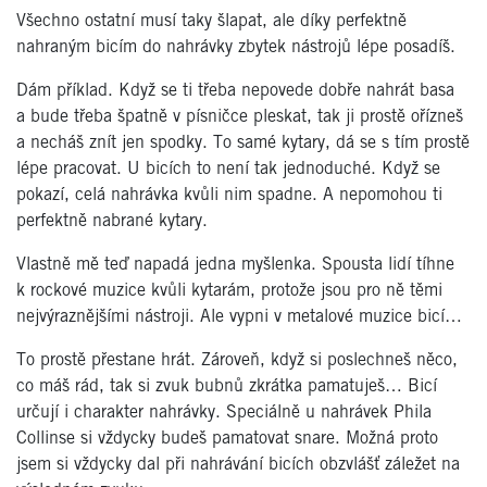
Všechno ostatní musí taky šlapat, ale díky perfektně
nahraným bicím do nahrávky zbytek nástrojů lépe posadíš.
Dám příklad. Když se ti třeba nepovede dobře nahrát basa
a bude třeba špatně v písničce pleskat, tak ji prostě ořízneš
a necháš znít jen spodky. To samé kytary, dá se s tím prostě
lépe pracovat. U bicích to není tak jednoduché. Když se
pokazí, celá nahrávka kvůli nim spadne. A nepomohou ti
perfektně nabrané kytary.
Vlastně mě teď napadá jedna myšlenka.
Spousta lidí tíhne
k rockové muzice kvůli kytarám, protože jsou pro ně těmi
nejvýraznějšími nástroji. Ale vypni v metalové muzice bicí…
To prostě přestane hrát. Zároveň, když si poslechneš něco,
co máš rád, tak si zvuk bubnů zkrátka pamatuješ… Bicí
určují i charakter nahrávky. Speciálně u nahrávek Phila
Collinse si vždycky budeš pamatovat snare. Možná proto
jsem si vždycky dal při nahrávání bicích obzvlášť záležet na