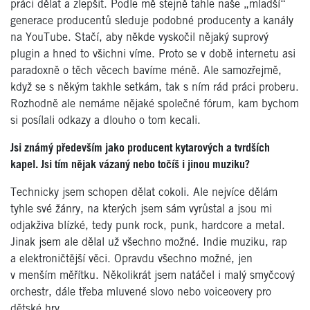
práci dělat a zlepšit. Podle mě stejně tahle naše „mladší“
generace producentů sleduje podobné producenty a kanály
na YouTube. Stačí, aby někde vyskočil nějaký suprový
plugin a hned to všichni víme. Proto se v době internetu asi
paradoxně o těch věcech bavíme méně. Ale samozřejmě,
když se s někým takhle setkám, tak s ním rád práci proberu.
Rozhodně ale nemáme nějaké společné fórum, kam bychom
si posílali odkazy a dlouho o tom kecali.
Jsi známý především jako producent kytarových a tvrdších
kapel. Jsi tím nějak vázaný nebo točíš i jinou muziku?
Technicky jsem schopen dělat cokoli. Ale nejvíce dělám
tyhle své žánry, na kterých jsem sám vyrůstal a jsou mi
odjakživa blízké, tedy punk rock, punk, hardcore a metal.
Jinak jsem ale dělal už všechno možné. Indie muziku, rap
a elektroničtější věci. Opravdu všechno možné, jen
v menším měřítku. Několikrát jsem natáčel i malý smyčcový
orchestr, dále třeba mluvené slovo nebo voiceovery pro
dětské hry.