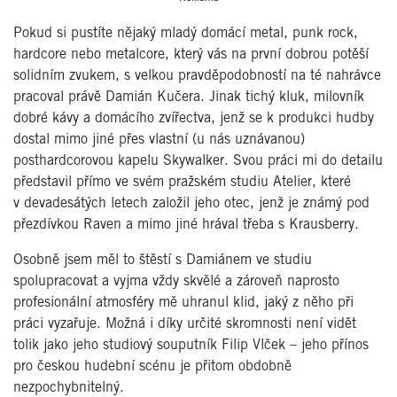
Pokud si pustíte nějaký mladý domácí metal, punk rock,
hardcore nebo metalcore, který vás na první dobrou potěší
solidním zvukem, s velkou pravděpodobností na té nahrávce
pracoval právě Damián Kučera. Jinak tichý kluk, milovník
dobré kávy a domácího zvířectva, jenž se k produkci hudby
dostal mimo jiné přes vlastní (u nás uznávanou)
posthardcorovou kapelu Skywalker. Svou práci mi do detailu
představil přímo ve svém pražském studiu Atelier, které
v devadesátých letech založil jeho otec, jenž je známý pod
přezdívkou Raven a mimo jiné hrával třeba s Krausberry.
Osobně jsem měl to štěstí s Damiánem ve studiu
spolupracovat a vyjma vždy skvělé a zároveň naprosto
profesionální atmosféry mě uhranul klid, jaký z něho při
práci vyzařuje. Možná i díky určité skromnosti není vidět
tolik jako jeho studiový souputník Filip Vlček – jeho přínos
pro českou hudební scénu je přitom obdobně
nezpochybnitelný.