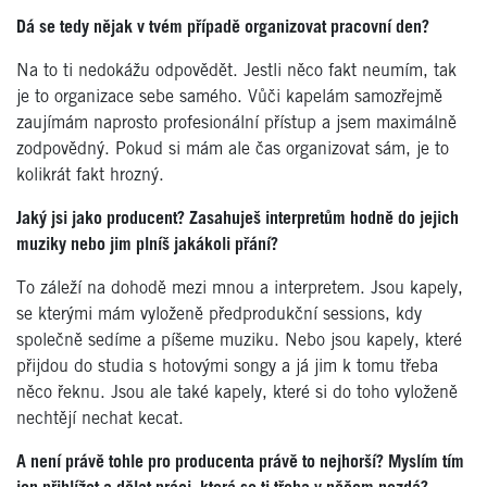
Dá se tedy nějak v tvém případě organizovat pracovní den?
Na to ti nedokážu odpovědět. Jestli něco fakt neumím, tak
je to organizace sebe samého. Vůči kapelám samozřejmě
zaujímám naprosto profesionální přístup a jsem maximálně
zodpovědný. Pokud si mám ale čas organizovat sám, je to
kolikrát fakt hrozný.
Jaký jsi jako producent? Zasahuješ interpretům hodně do jejich
muziky nebo jim plníš jakákoli přání?
To záleží na dohodě mezi mnou a interpretem. Jsou kapely,
se kterými mám vyloženě předprodukční sessions, kdy
společně sedíme a píšeme muziku. Nebo jsou kapely, které
přijdou do studia s hotovými songy a já jim k tomu třeba
něco řeknu. Jsou ale také kapely, které si do toho vyloženě
nechtějí nechat kecat.
A není právě tohle pro producenta právě to nejhorší? Myslím tím