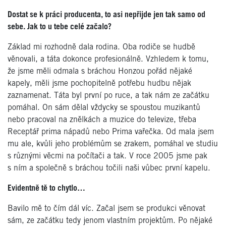
Dostat se k práci producenta, to asi nepřijde jen
tak samo od
sebe. Jak to u tebe celé začalo?
Základ mi rozhodně dala rodina. Oba rodiče se hudbě
věnovali, a táta dokonce profesionálně. Vzhledem k tomu,
že jsme měli odmala s bráchou Honzou pořád nějaké
kapely, měli jsme pochopitelně potřebu hudbu nějak
zaznamenat. Táta byl první po ruce, a tak nám ze začátku
pomáhal. On sám dělal vždycky se spoustou muzikantů
nebo pracoval na znělkách a muzice do televize, třeba
Receptář prima nápadů nebo Prima vařečka. Od mala jsem
mu ale, kvůli jeho problémům se zrakem, pomáhal ve studiu
s různými věcmi na počítači a tak. V roce 2005 jsme pak
s ním a společně s bráchou točili naši vůbec první kapelu.
Evidentně tě to chytlo…
Bavilo mě to čím dál víc. Začal jsem se produkci věnovat
sám, ze začátku tedy jenom vlastním projektům. Po nějaké