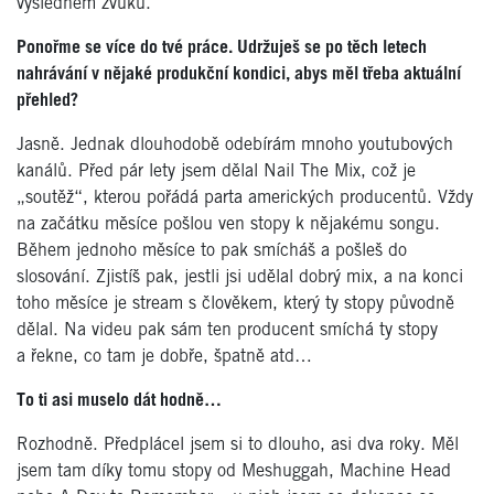
výsledném zvuku.
Ponořme se více do tvé práce. Udržuješ se po těch letech
nahrávání v nějaké produkční kondici, abys měl třeba aktuální
přehled?
Jasně. Jednak dlouhodobě odebírám mnoho youtubových
kanálů. Před pár lety jsem dělal Nail The Mix, což je
„soutěž“, kterou pořádá parta amerických producentů. Vždy
na začátku měsíce pošlou ven stopy k nějakému songu.
Během jednoho měsíce to pak smícháš a pošleš do
slosování. Zjistíš pak, jestli jsi udělal dobrý mix, a na konci
toho měsíce je stream s člověkem, který ty stopy původně
dělal. Na videu pak sám ten producent smíchá ty stopy
a řekne, co tam je dobře, špatně atd…
To ti asi muselo dát hodně…
Rozhodně. Předplácel jsem si to dlouho, asi dva roky. Měl
jsem tam díky tomu stopy od Meshuggah, Machine Head