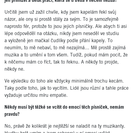
jen přihlížet a dělat práci, která se ti třeba v něčem nezdá?
Určitě jsem už zažil chvíle, kdy jsem kapelám řekl svůj
názor, ale ony si prostě stály za svým. To je samozřejmě
naprosto fér, protože to jsou jejich písničky. Ale abych ti asi
lépe odpověděl na otázku, nikdy jsem neseděl ve studiu
a vyloženě jen mačkal čudlíky podle přání kapely. To
neumím, to mě nebaví, to mě nezajímá… Mě prostě zajímá
muzika a to umění v tom všem. Tudíž, pokud mám pocit, že
k něčemu mám co říct, tak to řeknu. A někdy to projde,
někdy ne.
Ve výsledku do toho ale vždycky minimálně trochu kecám.
Taky podle toho, jak to vycítím. Lidé jsou různí a tahle práce
vyžaduje určitou míru empatie.
Někdy musí být těžké se vcítit do emocí těch písniček, nemám
pravdu?
No, právě že kolikrát je nejtěžší se naladit na ty muzikanty.