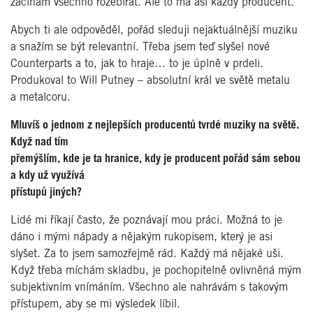
začínám všechno rozebírat. Ale to má asi každý producent.
Abych ti ale odpověděl, pořád sleduji nejaktuálnější muziku
a snažím se být relevantní. Třeba jsem teď slyšel nové
Counterparts a to, jak to hraje… to je úplně v prdeli.
Produkoval to Will Putney – absolutní král ve světě metalu
a metalcoru.
Mluvíš o jednom z nejlepších producentů tvrdé muziky na světě.
Když nad tím
přemýšlím, kde je ta hranice, kdy je producent pořád sám sebou
a kdy už využívá
přístupů jiných?
Lidé mi říkají často, že poznávají mou práci. Možná to je
dáno i mými nápady a nějakým rukopisem, který je asi
slyšet. Za to jsem samozřejmě rád. Každý má nějaké uši.
Když třeba míchám skladbu, je pochopitelně ovlivněná mým
subjektivním vnímáním. Všechno ale nahrávám s takovým
přístupem, aby se mi výsledek líbil.