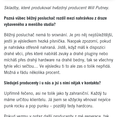
Skladby, které produkoval hvězdný producent Will Putney.
Pozná vůbec běžný posluchač rozdíl mezi nahrávkou z draze
vybaveného a menšího studia?
Běžný posluchač nemá to srovnání. Je pro něj nejdůležitější,
jestli je výsledkem hezká písnička. Naopak zpozorní, pokud
je nahrávka otřesně nahraná. Jistě, když máš k dispozici
drahé věci, přes které nabíráš zvuky a drahé pluginy nebo
mícháš přes drahý hardware na drahé bedny, tak se všechny
tyhle věci sečtou… Ve výsledku ti to ale zas o tolik nepřidá.
Možná v řádu několika procent.
Sleduješ producenty i u nás a jsi s nimi nějak v kontaktu?
Upřímně řečeno, asi ne tolik jako ty zahraniční. Každý tu
máme určitou klientelu. Já jsem se vždycky věnoval nejvíce
punk rocku a pop punku – později tedy hardcoru.
Pokud vezmu v potaz další producenty z mé generace, tak