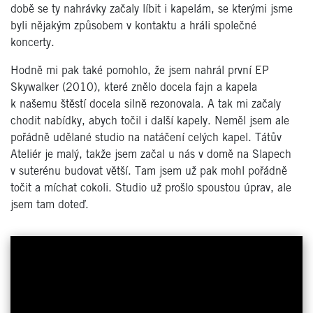
době se ty nahrávky začaly líbit i kapelám, se kterými jsme
byli nějakým způsobem v kontaktu a hráli společné
koncerty.
Hodně mi pak také pomohlo, že jsem nahrál první EP
Skywalker (2010), které znělo docela fajn a kapela
k našemu štěstí docela silně rezonovala. A tak mi začaly
chodit nabídky, abych točil i další kapely. Neměl jsem ale
pořádně udělané studio na natáčení celých kapel. Tátův
Ateliér je malý, takže jsem začal u nás v domě na Slapech
v suterénu budovat větší. Tam jsem už pak mohl pořádně
točit a míchat cokoli. Studio už prošlo spoustou úprav, ale
jsem tam doteď.