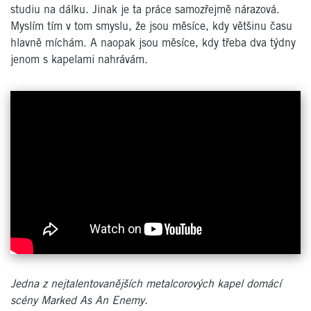
studiu na dálku. Jinak je ta práce samozřejmě nárazová.
Myslím tím v tom smyslu, že jsou měsíce, kdy většinu času
hlavně míchám. A naopak jsou měsíce, kdy třeba dva týdny
jenom s kapelami nahrávám.
Jedna z nejtalentovanějších metalcorových kapel domácí
scény Marked As An Enemy.