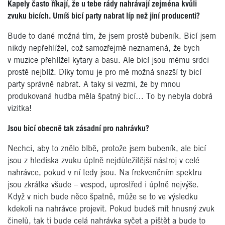
Kapely často říkají, že u tebe rády nahrávají zejména kvůli
zvuku bicích. Umíš bicí party nabrat líp než jiní producenti?
Bude to dané možná tím, že jsem prostě bubeník. Bicí jsem
nikdy nepřehlížel, což samozřejmě neznamená, že bych
v muzice přehlížel kytary a basu. Ale bicí jsou mému srdci
prostě nejblíž. Díky tomu je pro mě možná snazší ty bicí
party správně nabrat. A taky si vezmi, že by mnou
produkovaná hudba měla špatný bicí… To by nebyla dobrá
vizitka!
Jsou bicí obecně tak zásadní pro nahrávku?
Nechci, aby to znělo blbě, protože jsem bubeník, ale bicí
jsou z hlediska zvuku úplně nejdůležitější nástroj v celé
nahrávce, pokud v ní tedy jsou. Na frekvenčním spektru
jsou zkrátka všude – vespod, uprostřed i úplně nejvýše.
Když v nich bude něco špatně, může se to ve výsledku
kdekoli na nahrávce projevit. Pokud budeš mít hnusný zvuk
činelů, tak ti bude celá nahrávka syčet a pištět a bude to