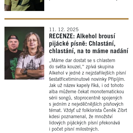
11. 12. 2025
RECENZE: Alkehol brousí
pijácké písně: Chlastání,
chlastání, na to máme nadání
„Máme dar dostat se s chlastem
do světa kouzel,“ zpívá skupina
Alkehol v jedné z nejzdařilejších písní
šestatřicetiminutové novinky Připíjím.
Jak už název kapely říká, i od tohoto
alba můžeme čekat monotematickou
sérii songů, stoprocentně spojených
s jedním z nejvděčnějších písňových
témat. Vždyť už folklorista Čeněk Zíbrt
kdesi poznamenal, že množství
lidových pijáckých písní překonává
i počet písní milostných.