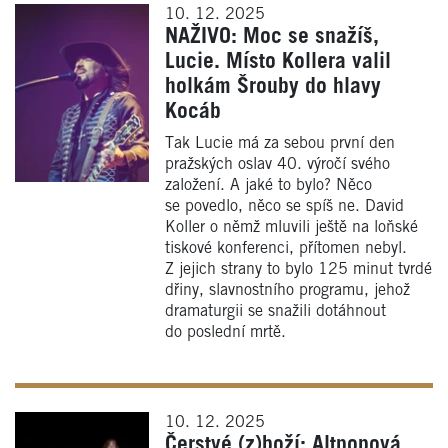
10. 12. 2025
NAŽIVO: Moc se snažíš,
Lucie. Místo Kollera valil
holkám Šrouby do hlavy
Kocáb
Tak Lucie má za sebou první den
pražských oslav 40. výročí svého
založení. A jaké to bylo? Něco
se povedlo, něco se spíš ne. David
Koller o němž mluvili ještě na loňské
tiskové konferenci, přítomen nebyl.
Z jejich strany to bylo 125 minut tvrdé
dřiny, slavnostního programu, jehož
dramaturgii se snažili dotáhnout
do poslední mrtě.
10. 12. 2025
Čerstvé (z)boží: Altpopová