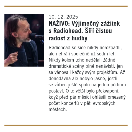
10. 12. 2025
NAŽIVO: Výjimečný zážitek
s Radiohead. Šíří čistou
radost z hudby
Radiohead se sice nikdy nerozpadli,
ale nehráli společně už sedm let.
Nikdy kolem toho nedělali žádné
dramatické scény plné nenávisti, jen
se věnovali každý svým projektům. Až
donedávna ale nebylo jasné, jestli
se vůbec ještě spolu na jedno pódium
postaví. O to větší bylo překvapení,
když před pár měsíci ohlásili omezený
počet koncertů v pěti evropských
městech.