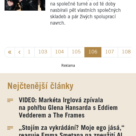
na společné turné a od té doby
nasbírali pět vlastních společných
skladeb a pár živých spoluprací
navrch.
1
103
104
105
106
107
108
Reklama
Nejčtenější články
VIDEO: Markéta Irglová zpívala
na pohřbu Glena Hansarda s Eddiem
Vedderem a The Frames
„Stojím za vykrádání? Moje ego jásá,“
reaguje Emma Smetana na zneužití AI