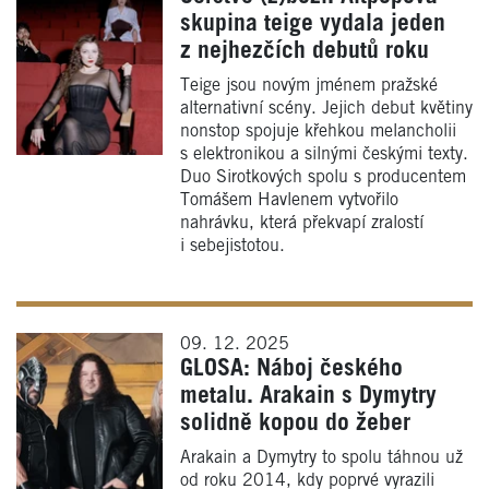
skupina teige vydala jeden
z nejhezčích debutů roku
Teige jsou novým jménem pražské
alternativní scény. Jejich debut květiny
nonstop spojuje křehkou melancholii
s elektronikou a silnými českými texty.
Duo Sirotkových spolu s producentem
Tomášem Havlenem vytvořilo
nahrávku, která překvapí zralostí
i sebejistotou.
09. 12. 2025
GLOSA: Náboj českého
metalu. Arakain s Dymytry
solidně kopou do žeber
Arakain a Dymytry to spolu táhnou už
od roku 2014, kdy poprvé vyrazili