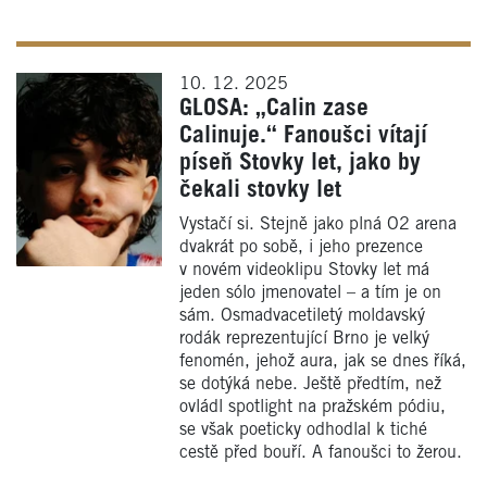
10. 12. 2025
GLOSA: „Calin zase
Calinuje.“ Fanoušci vítají
píseň Stovky let, jako by
čekali stovky let
Vystačí si. Stejně jako plná O2 arena
dvakrát po sobě, i jeho prezence
v novém videoklipu Stovky let má
jeden sólo jmenovatel – a tím je on
sám. Osmadvacetiletý moldavský
rodák reprezentující Brno je velký
fenomén, jehož aura, jak se dnes říká,
se dotýká nebe. Ještě předtím, než
ovládl spotlight na pražském pódiu,
se však poeticky odhodlal k tiché
cestě před bouří. A fanoušci to žerou.