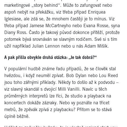
marketingové „story behind“. Může to zafungovat nebo
aspoň nebýt na překážku, viz třeba případ Enriquea
Iglesiase, ale zdá se, že mnohem častěji je to mínus. Viz
třeba případ Jamese McCartneyho nebo Evana Rosse, syna
Diany Ross. Často je takový původ dokonce přítěží, protože
potomek bývá srovnáván se slavným rodičem. Své si s tím
užil například Julian Lennon nebo u nás Adam Mišík.
A pak přišla obvykle druhá otázka: „Je tak dobrá?“
V populární hudbě známe řadu případů, že se člověk stal
hvězdou, i když neuměl zpívat. Bob Dylan nebo Lou Reed
jsou toho zářnými příklady. Někdy to došlo až k podvodu –
viz slavný skandál s dvojicí Milli Vanilli. Navíc u těch
průměrných interpretů lze říci, že studio a playback na
koncertech dokáže zázraky. Nebo vy poznáte na třicet
metrů, že zpěvák zpívá z playbacku? Přitom se to stává
úplně běžně.