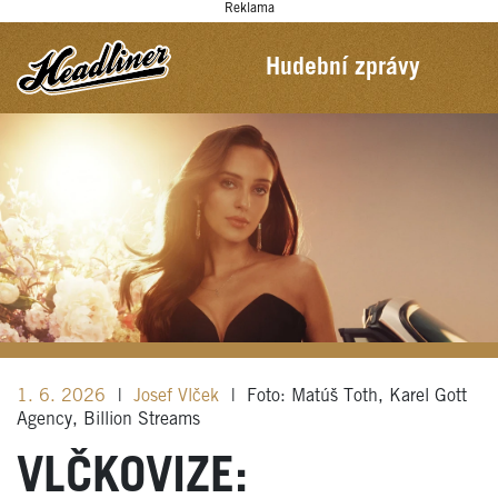
Reklama
Hudební zprávy
1. 6. 2026
|
Josef Vlček
|
Foto: Matúš Toth, Karel Gott
Agency, Billion Streams
VLČKOVIZE: