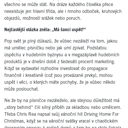
všechno se může stát. Na dráze každého člověka přece
neexistuje jen hlavní třída, ale i mnoho odboček, kruhových
objezdů, možností srážek nebo poruch.
Nejčastější otázka zněla: „Má šanci uspět?“
Pop svět je plný důkazů, že vůbec nezáleží na tom, jakou
má umělec písničku nebo jak umí zpívat. Podstatou
úspěchu v hudebním byznysu a v megazáplavě hudebních
produktů je v dnešní době z šedesáti procent marketing.
Když se vydavatel rozhodne investovat do propagace
finančně i kreativně (což jsou provázané prvky), mohou
uspět i věci, o kterých máte pochyby, že je vůbec někdo
může poslouchat.
Ne že by na písničce nezáleželo, ale stejnou důležitost má
„story behind“ čili silný příběh za skladbou nebo umělcem.
Třeba Chris Rea napsal svůj vánoční hit Driving Home For
Christmas, když se na vánoční svátky vracel v chaotickém