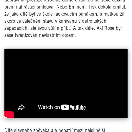
dopravním provozu k rodině domů a tam ho na stole čekala
první nahrávací smlouva. Nebo Eminem. Tisk dokola omílal,
že jako dítě byl ve škole fackovacím panákem, s matkou žil
skoro ve válečném stavu v karavanu v detroitských
zapadácích, ale svou vůlí a pílí… A tak dále. Axl Rose byl
zase tyranizován nevlastním otcem.
Dítě slavného zpěváka ale nepatří mezi nejsilnější