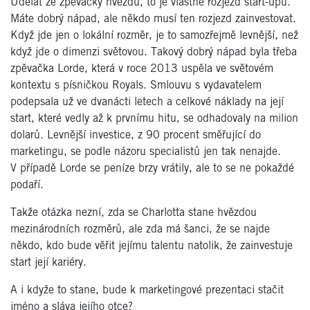
Udělat ze zpěvačky hvězdu, to je vlastně rozjezd start-upu.
Máte dobrý nápad, ale někdo musí ten rozjezd zainvestovat.
Když jde jen o lokální rozměr, je to samozřejmě levnější, než
když jde o dimenzi světovou. Takový dobrý nápad byla třeba
zpěvačka Lorde, která v roce 2013 uspěla ve světovém
kontextu s písničkou Royals. Smlouvu s vydavatelem
podepsala už ve dvanácti letech a celkové náklady na její
start, které vedly až k prvnímu hitu, se odhadovaly na milion
dolarů. Levnější investice, z 90 procent směřující do
marketingu, se podle názoru specialistů jen tak nenajde.
V případě Lorde se peníze brzy vrátily, ale to se ne pokaždé
podaří.
Takže otázka nezní, zda se Charlotta stane hvězdou
mezinárodních rozměrů, ale zda má šanci, že se najde
někdo, kdo bude věřit jejímu talentu natolik, že zainvestuje
start její kariéry.
A i kdyže to stane, bude k marketingové prezentaci stačit
jméno a sláva jejího otce?