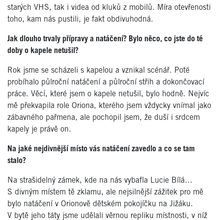
starých VHS, tak i videa od kluků z mobilů. Míra otevřenosti
toho, kam nás pustili, je fakt obdivuhodná.
Jak dlouho trvaly přípravy a natáčení? Bylo něco, co jste do té
doby o kapele netušil?
Rok jsme se scházeli s kapelou a vznikal scénář. Poté
probíhalo půlroční natáčení a půlroční střih a dokončovací
práce. Věcí, které jsem o kapele netušil, bylo hodně. Nejvíc
mě překvapila role Oriona, kterého jsem vždycky vnímal jako
zábavného pařmena, ale pochopil jsem, že duší i srdcem
kapely je právě on.
Na jaké nejdivnější místo vás natáčení zavedlo a co se tam
stalo?
Na strašidelný zámek, kde na nás vybafla Lucie Bílá…
S divným místem tě zklamu, ale nejsilnější zážitek pro mě
bylo natáčení v Orionově dětském pokojíčku na Jižáku.
V bytě jeho táty jsme udělali věrnou repliku místnosti, v níž