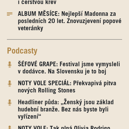
i čerstvou krev
ALBUM MĚSÍCE: Nejlepší Madonna za
posledních 20 let. Znovuzjevení popové
veteránky
Podcasty
ŠÉFOVÉ GRAPE: Festival jsme vymysleli
v dodávce. Na Slovensku je to boj
NOTY VOLE SPECIÁL: Překvapivá pitva
nových Rolling Stones
Headliner půda: „Ženský jsou základ
hudební branže. Bez nás byste byli
vyřízení“
NOTY VOLE: Tak plná Olivia Rodrigo.