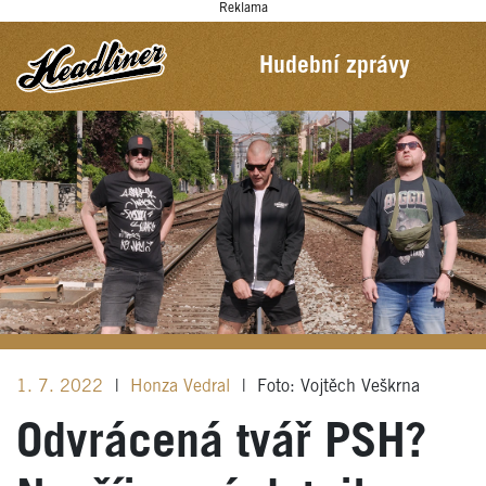
Reklama
Hudební zprávy
1. 7. 2022
|
Honza Vedral
|
Foto: Vojtěch Veškrna
Odvrácená tvář PSH?