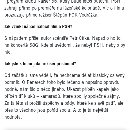
i program klubu Kaiser 56, který bude letos putovní. PSH
zahrají přímo po premiéře na lázeňské kolonádě. Víc o filmu
prozrazuje přímo režisér Štěpán FOK Vodrážka.
Jak vznikl nápad natočit film o PSH?
S nápadem přišel autor scénáře Petr Cífka. Napadlo ho to
na koncertě 58G, kde si uvědomil, že nebýt PSH, nebylo by
nic.
Jak jste k tomu jako režisér přistoupil?
Od začátku jsme věděli, že nechceme dělat klasický oslavný
pomník. O Penerech toho bylo řečeno a napsáno opravdu
hodně, nám šlo o něco jiného. Ukázat příběh kapely jako
příběh tří kluků – kamarádů, které spojily společné zájmy.
Za ta léta si prožili úspěchy a pády, které ke slávě patří, ale
přes to všechno jsou pořád spolu. A to je ta největší
hodnota.