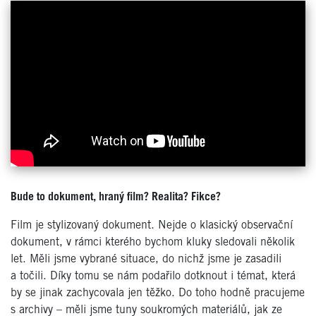
Bude to dokument, hraný film? Realita? Fikce?
Film je stylizovaný dokument. Nejde o klasický observační
dokument, v rámci kterého bychom kluky sledovali několik
let. Měli jsme vybrané situace, do nichž jsme je zasadili
a točili. Díky tomu se nám podařilo dotknout i témat, která
by se jinak zachycovala jen těžko. Do toho hodně pracujeme
s archivy – měli jsme tuny soukromých materiálů, jak ze