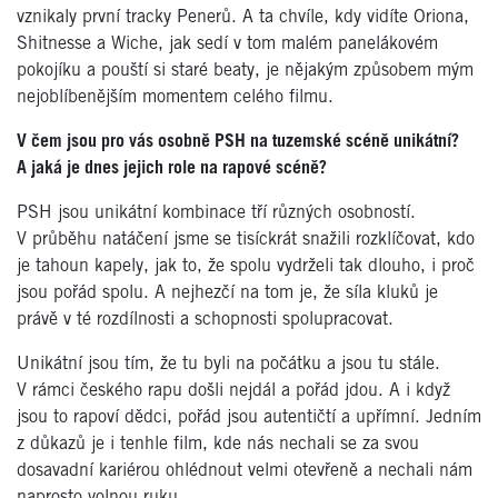
vznikaly první tracky Penerů. A ta chvíle, kdy vidíte Oriona,
Shitnesse a Wiche, jak sedí v tom malém panelákovém
pokojíku a pouští si staré beaty, je nějakým způsobem mým
nejoblíbenějším momentem celého filmu.
V čem jsou pro vás osobně PSH na tuzemské scéně unikátní?
A jaká je dnes jejich role na rapové scéně?
PSH jsou unikátní kombinace tří různých osobností.
V průběhu natáčení jsme se tisíckrát snažili rozklíčovat, kdo
je tahoun kapely, jak to, že spolu vydrželi tak dlouho, i proč
jsou pořád spolu. A nejhezčí na tom je, že síla kluků je
právě v té rozdílnosti a schopnosti spolupracovat.
Unikátní jsou tím, že tu byli na počátku a jsou tu stále.
V rámci českého rapu došli nejdál a pořád jdou. A i když
jsou to rapoví dědci, pořád jsou autentičtí a upřímní. Jedním
z důkazů je i tenhle film, kde nás nechali se za svou
dosavadní kariérou ohlédnout velmi otevřeně a nechali nám
naprosto volnou ruku.