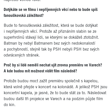
Dotýkáte se ve filmu i nepříjemných věcí nebo to bude spíš
fanouškovská záležitost?
Bude to fanouškovská záležitost, která se bude dotýkat
i nepříjemných věcí. Protože až přiznáním slabin se ze
superhrdinů stávají lidi, se kterými se dokážeš ztotožnit.
Batman by nebyl Batmanem bez svých nedokonalostí
a pochybností, stejně tak by PSH nebyli PSH bez svých
odvrácených stránek.
Proč by si lidé neměli nechat ujít zrovna premiéru ve Varech?
A kde budou mít možnost vidět film následně?
Protože budou moct zažít premiéru společně s kapelou,
která volně přejde v koncert na kolonádě. A jelikož PSH jsou
koncertní kapela, je jasné, že to bude stát za to. Následovat
budou další tři projekce ve Varech a na podzim půjde film
do kin.