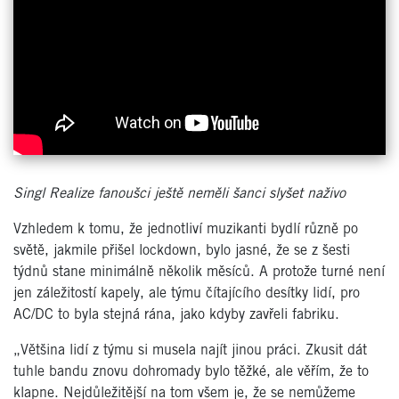
Singl Realize fanoušci ještě neměli šanci slyšet naživo
Vzhledem k tomu, že jednotliví muzikanti bydlí různě po
světě, jakmile přišel lockdown, bylo jasné, že se z šesti
týdnů stane minimálně několik měsíců. A protože turné není
jen záležitostí kapely, ale týmu čítajícího desítky lidí, pro
AC/DC to byla stejná rána, jako kdyby zavřeli fabriku.
„Většina lidí z týmu si musela najít jinou práci. Zkusit dát
tuhle bandu znovu dohromady bylo těžké, ale věřím, že to
klapne. Nejdůležitější na tom všem je, že se nemůžeme