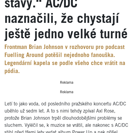
šťávy.“ AC/DC
naznačili, že chystají
ještě jedno velké turné
Frontman Brian Johnson v rozhovoru pro podcast
Fuelling Around potěšil nejednoho fanouška.
Legendární kapela se podle všeho chce vrátit na
pódia.
Reklama
Reklama
Letí to jako voda, od posledního pražského koncertu AC/DC
uběhlo už sedm let. A to s nimi tehdy zpíval Axl Rose,
protože Brian Johnson trpěl dlouhodobějšími problémy se
sluchem. Vyléčil se, k muzice se vrátil, ale nakonec s AC/DC
stihl před třemi lety vydat album Power Up a pak přišel