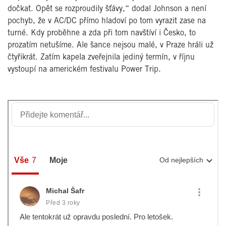
dočkat. Opět se rozproudily šťávy,“ dodal Johnson a není
pochyb, že v AC/DC přímo hladoví po tom vyrazit zase na
turné. Kdy proběhne a zda při tom navštíví i Česko, to
prozatím netušíme. Ale šance nejsou malé, v Praze hráli už
čtyřikrát. Zatím kapela zveřejnila jediný termín, v říjnu
vystoupí na americkém festivalu Power Trip.