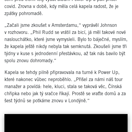
covid. Zrovna v době, kdy měla celá kapela radost, že je
zpátky pohromadě.
„Začali jsme zkoušet v Amsterdamu,“ vyprávěl Johnson
v rozhovoru. „Phil Rudd se vrátil za bicí, já měl takové nové
naslouchátko, které jsme vymysleli. Bylo to báječné, myslím,
že kapela ještě nikdy nebyla tak semknutá. Zkoušeli jsme tři
týdny v kuse s jednodenní přestávkou, až tak nás bavilo být
spolu znovu dohromady.“
Kapela se tehdy pilně připravovala na turné k Power Up,
které nakonec vůbec neproběhlo. „Přišel za námi náš tour
manažer a povídá: hele, kluci, stala se taková věc, Čínská
chřipka nebo jak tý sračce říkají. Prostě se vraťte domů a za
šest týdnů se potkáme znovu v Londýně.“