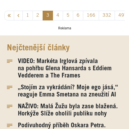
1
2
3
4
5
6
166
332
497
Reklama
Nejčtenější články
VIDEO: Markéta Irglová zpívala
na pohřbu Glena Hansarda s Eddiem
Vedderem a The Frames
„Stojím za vykrádání? Moje ego jásá,“
reaguje Emma Smetana na zneužití AI
NAŽIVO: Malá Žužu byla zase blažená.
Horkýže Slíže oholili publiku nohy
Podivuhodný příběh Oskara Petra.