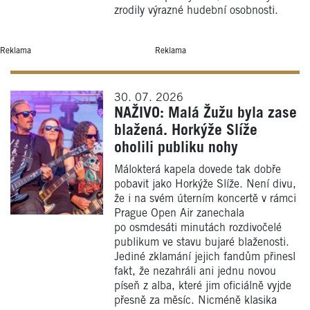
zrodily výrazné hudební osobnosti.
Reklama
Reklama
30. 07. 2026
NAŽIVO: Malá Žužu byla zase
blažená. Horkýže Slíže
oholili publiku nohy
Málokterá kapela dovede tak dobře
pobavit jako Horkýže Slíže. Není divu,
že i na svém úterním koncertě v rámci
Prague Open Air zanechala
po osmdesáti minutách rozdivočelé
publikum ve stavu bujaré blaženosti.
Jediné zklamání jejich fandům přinesl
fakt, že nezahráli ani jednu novou
píseň z alba, které jim oficiálně vyjde
přesně za měsíc. Nicméně klasika