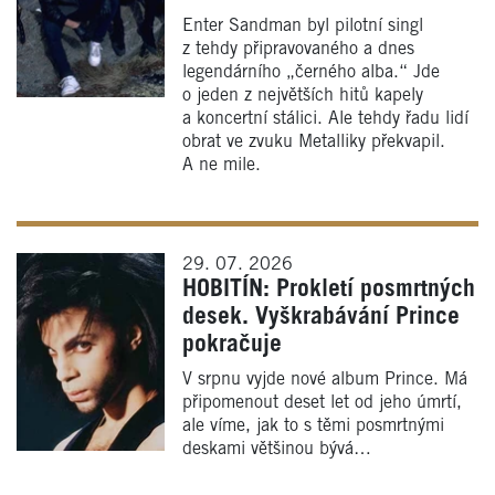
Enter Sandman byl pilotní singl
z tehdy připravovaného a dnes
legendárního „černého alba.“ Jde
o jeden z největších hitů kapely
a koncertní stálici. Ale tehdy řadu lidí
obrat ve zvuku Metalliky překvapil.
A ne mile.
29. 07. 2026
HOBITÍN: Prokletí posmrtných
desek. Vyškrabávání Prince
pokračuje
V srpnu vyjde nové album Prince. Má
připomenout deset let od jeho úmrtí,
ale víme, jak to s těmi posmrtnými
deskami většinou bývá…