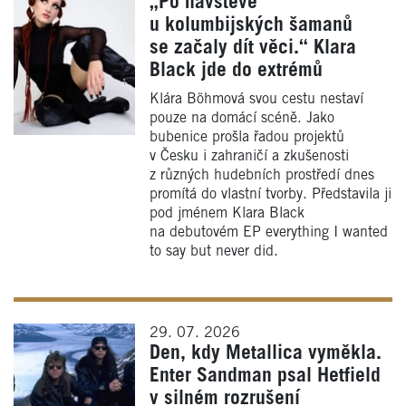
„Po návštěvě
u kolumbijských šamanů
se začaly dít věci.“ Klara
Black jde do extrémů
Klára Böhmová svou cestu nestaví
pouze na domácí scéně. Jako
bubenice prošla řadou projektů
v Česku i zahraničí a zkušenosti
z různých hudebních prostředí dnes
promítá do vlastní tvorby. Představila ji
pod jménem Klara Black
na debutovém EP everything I wanted
to say but never did.
29. 07. 2026
Den, kdy Metallica vyměkla.
Enter Sandman psal Hetfield
v silném rozrušení