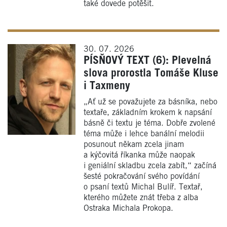
také dovede potěšit.
30. 07. 2026
PÍSŇOVÝ TEXT (6): Plevelná
slova prorostla Tomáše Kluse
i Taxmeny
„Ať už se považujete za básníka, nebo
textaře, základním krokem k napsání
básně či textu je téma. Dobře zvolené
téma může i lehce banální melodii
posunout někam zcela jinam
a kýčovitá říkanka může naopak
i geniální skladbu zcela zabít,“ začíná
šesté pokračování svého povídání
o psaní textů Michal Bulíř. Textař,
kterého můžete znát třeba z alba
Ostraka Michala Prokopa.