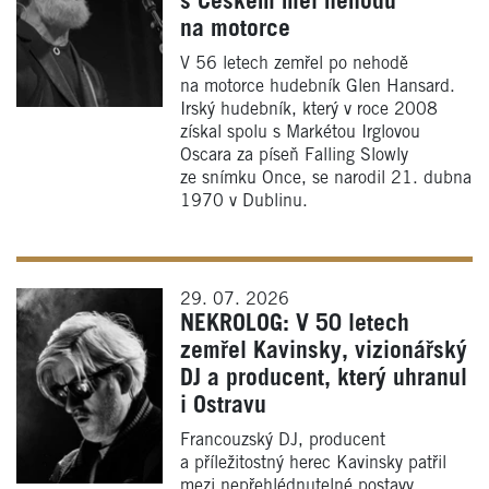
s Českem měl nehodu
na motorce
V 56 letech zemřel po nehodě
na motorce hudebník Glen Hansard.
Irský hudebník, který v roce 2008
získal spolu s Markétou Irglovou
Oscara za píseň Falling Slowly
ze snímku Once, se narodil 21. dubna
1970 v Dublinu.
29. 07. 2026
NEKROLOG: V 50 letech
zemřel Kavinsky, vizionářský
DJ a producent, který uhranul
i Ostravu
Francouzský DJ, producent
a příležitostný herec Kavinsky patřil
mezi nepřehlédnutelné postavy