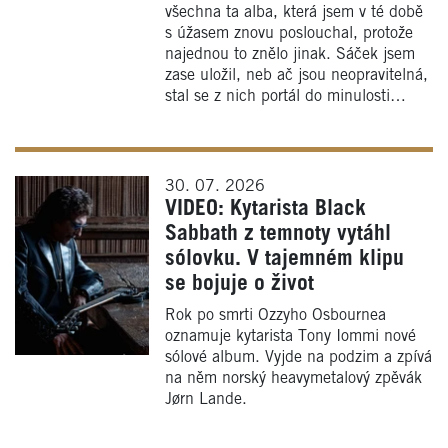
všechna ta alba, která jsem v té době
s úžasem znovu poslouchal, protože
najednou to znělo jinak. Sáček jsem
zase uložil, neb ač jsou neopravitelná,
stal se z nich portál do minulosti…
30. 07. 2026
VIDEO: Kytarista Black
Sabbath z temnoty vytáhl
sólovku. V tajemném klipu
se bojuje o život
Rok po smrti Ozzyho Osbournea
oznamuje kytarista Tony Iommi nové
sólové album. Vyjde na podzim a zpívá
na něm norský heavymetalový zpěvák
Jørn Lande.