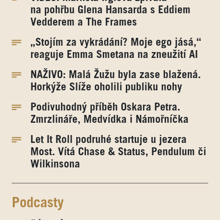
na pohřbu Glena Hansarda s Eddiem
Vedderem a The Frames
„Stojím za vykrádání? Moje ego jásá,“
reaguje Emma Smetana na zneužití AI
NAŽIVO: Malá Žužu byla zase blažená.
Horkýže Slíže oholili publiku nohy
Podivuhodný příběh Oskara Petra.
Zmrzlináře, Medvídka i Námořníčka
Let It Roll podruhé startuje u jezera
Most. Vítá Chase & Status, Pendulum či
Wilkinsona
Podcasty