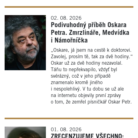
02. 08. 2026
Podivuhodný příběh Oskara
Petra. Zmrzlináře, Medvídka
i Námořníčka
„Oskare, já jsem na cestě k doktorovi.
Zavolej, prosím tě, tak za dvě hodiny.“
Oskar už za dvě hodiny nezavolal.
Táňu to nepřekvapilo, vždyť byl
svérázný, což v jeho případě
znamenalo kromě jiného
i nespolehlivý. V tu dobu se už ale
na internetu objevily první zprávy
o tom, že zemřel písničkář Oskar Petr.
01. 08. 2026
ZRECENZUJEME VŠECHNO: