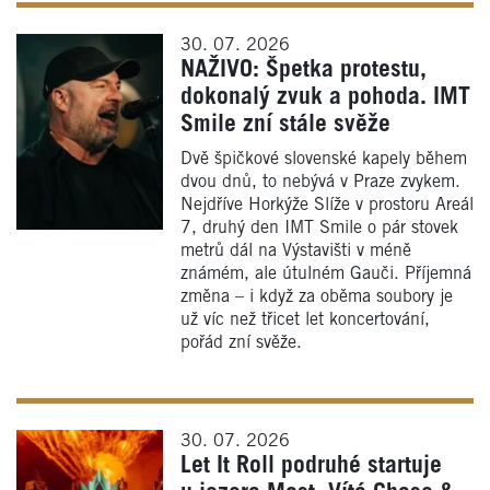
30. 07. 2026
NAŽIVO: Špetka protestu,
dokonalý zvuk a pohoda. IMT
Smile zní stále svěže
Dvě špičkové slovenské kapely během
dvou dnů, to nebývá v Praze zvykem.
Nejdříve Horkýže Slíže v prostoru Areál
7, druhý den IMT Smile o pár stovek
metrů dál na Výstavišti v méně
známém, ale útulném Gauči. Příjemná
změna – i když za oběma soubory je
už víc než třicet let koncertování,
pořád zní svěže.
30. 07. 2026
Let It Roll podruhé startuje