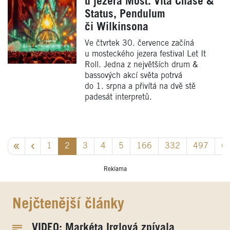
u jezera Most. Vítá Chase &
Status, Pendulum
či Wilkinsona
Ve čtvrtek 30. července začíná
u mosteckého jezera festival Let It
Roll. Jedna z největších drum &
bassových akcí světa potrvá
do 1. srpna a přivítá na dvě stě
padesát interpretů.
1
2
3
4
5
166
332
497
6
Reklama
Nejčtenější články
VIDEO: Markéta Irglová zpívala