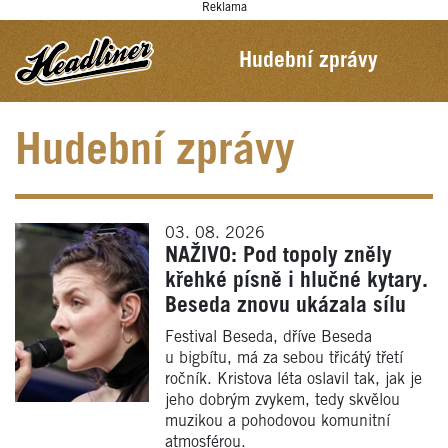
Reklama
Hudební zprávy
Hudební zprávy
03. 08. 2026
NAŽIVO: Pod topoly zněly
křehké písně i hlučné kytary.
Beseda znovu ukázala sílu
Festival Beseda, dříve Beseda
u bigbítu, má za sebou třicátý třetí
ročník. Kristova léta oslavil tak, jak je
jeho dobrým zvykem, tedy skvělou
muzikou a pohodovou komunitní
atmosférou.