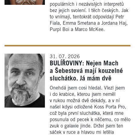
populárních i nezávislých interpretů
bez jejich svolení. I těch českých. Jak
to vnímají, tentokrát odpovídají Petr
Fiala, Emma Smetana a Jordana Haj,
Purpl Boi a Marco McKee.
31. 07. 2026
BULÍŘOVINY: Nejen Mach
a Šebestová mají kouzelné
sluchátko. Já mám dvě
Onehdá jsem cosi hledal. Vlezl jsem
i do krabice, kterou jsem neměl
v rukou možná dvě dekády, a v ní
našel kdysi odložené Koss Porta Pro,
což byla první sluchátka, která mne
posunula od pecek k něčemu, co mělo
zvuk o galaxie jinde. Držel jsem ten
sáček v ruce a hlavou mi letěla