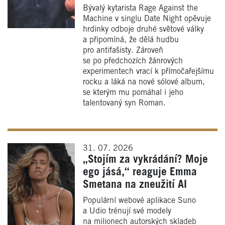
Bývalý kytarista Rage Against the
Machine v singlu Date Night opěvuje
hrdinky odboje druhé světové války
a připomíná, že dělá hudbu
pro antifašisty. Zároveň
se po předchozích žánrových
experimentech vrací k přímočařejšímu
rocku a láká na nové sólové album,
se kterým mu pomáhal i jeho
talentovaný syn Roman.
31. 07. 2026
„Stojím za vykrádání? Moje
ego jásá,“ reaguje Emma
Smetana na zneužití AI
Populární webové aplikace Suno
a Udio trénují své modely
na milionech autorských skladeb