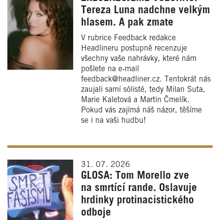
Tereza Luna nadchne velkým
hlasem. A pak zmate
V rubrice Feedback redakce
Headlineru postupně recenzuje
všechny vaše nahrávky, které nám
pošlete na e‑mail
feedback@headliner.cz. Tentokrát nás
zaujali samí sólisté, tedy Milan Suta,
Marie Kaletová a Martin Čmelík.
Pokud vás zajímá náš názor, těšíme
se i na vaši hudbu!
31. 07. 2026
GLOSA: Tom Morello zve
na smrtící rande. Oslavuje
hrdinky protinacistického
odboje