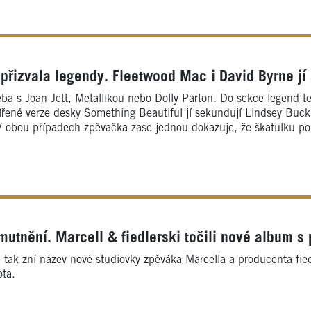
přizvala legendy. Fleetwood Mac i David Byrne jí 
řeba s Joan Jett, Metallikou nebo Dolly Parton. Do sekce legend t
šířené verze desky Something Beautiful jí sekundují Lindsey B
V obou případech zpěvačka zase jednou dokazuje, že škatulku po
tnění. Marcell & fiedlerski točili nové album s
ak zní název nové studiovky zpěváka Marcella a producenta fied
ota.