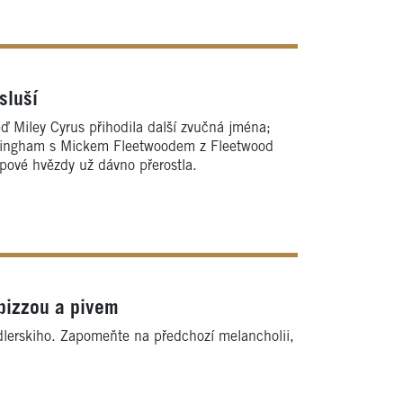
sluší
eď Miley Cyrus přihodila další zvučná jména;
uckingham s Mickem Fleetwoodem z Fleetwood
pové hvězdy už dávno přerostla.
 pizzou a pivem
lerskiho. Zapomeňte na předchozí melancholii,