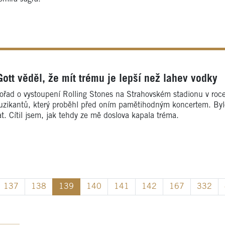
ott věděl, že mít trému je lepší než lahev vodky
pořad o vystoupení Rolling Stones na Strahovském stadionu v ro
zikantů, který proběhl před oním pamětihodným koncertem. Bylo 
t. Cítil jsem, jak tehdy ze mě doslova kapala tréma.
137
138
139
140
141
142
167
332