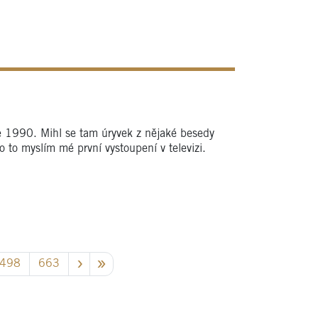
ce 1990. Mihl se tam úryvek z nějaké besedy
to myslím mé první vystoupení v televizi.
498
663