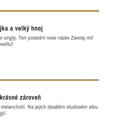
jka a velký hnoj
mi singly. Ten poslední nese název Zavolaj mi!
ealitu!
 krásné zároveň
 melancholií. Na jejich desátém studiovém albu
gií.