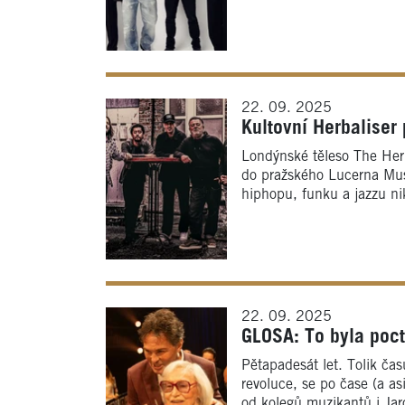
22. 09. 2025
Kultovní Herbaliser 
Londýnské těleso The Herb
do pražského Lucerna Musi
hiphopu, funku a jazzu ni
22. 09. 2025
GLOSA: To byla pocta
Pětapadesát let. Tolik ča
revoluce, se po čase (a as
od kolegů muzikantů i Jar