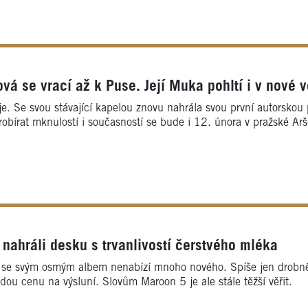
vá se vrací až k Puse. Její Muka pohltí i v nové v
je. Se svou stávající kapelou znovu nahrála svou první autorskou
Probírat mknulostí i současností se bude i 12. února v pražské A
ahráli desku s trvanlivostí čerstvého mléka
se svým osmým albem nenabízí mnoho nového. Spíše jen drobně v
dou cenu na výsluní. Slovům Maroon 5 je ale stále těžší věřit.