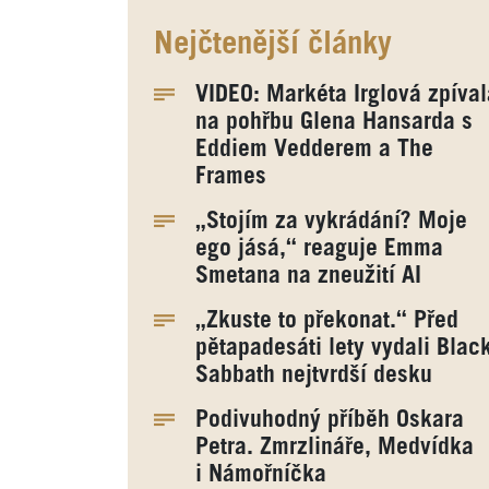
Nejčtenější články
VIDEO: Markéta Irglová zpíval
na pohřbu Glena Hansarda s
Eddiem Vedderem a The
Frames
„Stojím za vykrádání? Moje
ego jásá,“ reaguje Emma
Smetana na zneužití AI
„Zkuste to překonat.“ Před
pětapadesáti lety vydali Blac
Sabbath nejtvrdší desku
Podivuhodný příběh Oskara
Petra. Zmrzlináře, Medvídka
i Námořníčka