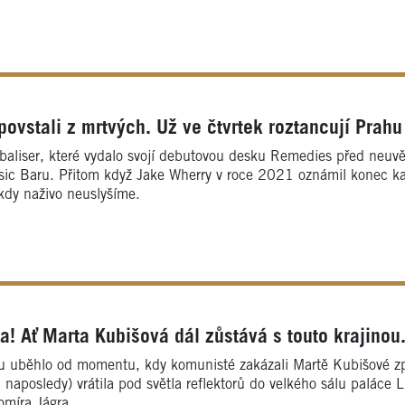
povstali z mrtvých. Už ve čtvrtek roztancují Prahu
aliser, které vydalo svojí debutovou desku Remedies před neuvěři
c Baru. Přitom když Jake Wherry v roce 2021 oznámil konec kapel
kdy naživo neuslyšíme.
! Ať Marta Kubišová dál zůstává s touto krajinou.
su uběhlo od momentu, kdy komunisté zakázali Martě Kubišové zp
i naposledy) vrátila pod světla reflektorů do velkého sálu paláce L
omíra Jágra.