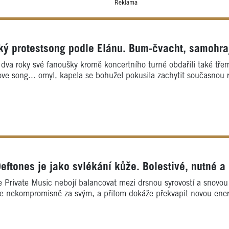
Reklama
ký protestsong podle Elánu. Bum-čvacht, samohra
 dva roky své fanoušky kromě koncertního turné obdařili také tře
ove song... omyl, kapela se bohužel pokusila zachytit současnou r
ftones je jako svlékání kůže. Bolestivé, nutné a
 Private Music nebojí balancovat mezi drsnou syrovostí a snovou
 jde nekompromisně za svým, a přitom dokáže překvapit novou ener