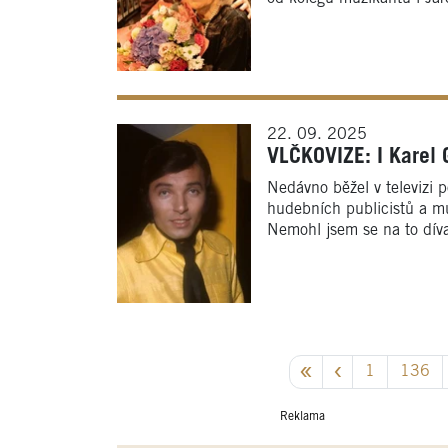
22. 09. 2025
VLČKOVIZE: I Karel G
Nedávno běžel v televizi 
hudebních publicistů a mu
Nemohl jsem se na to díva
1
136
Reklama