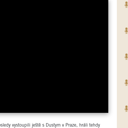
ledy vystoupili ještě s Dustym v Praze, hráli tehdy