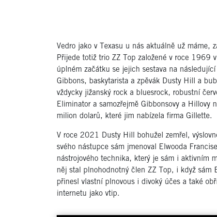
Vedro jako v Texasu u nás aktuálně už máme, z
Přijede totiž trio ZZ Top založené v roce 1969
úplném začátku se jejich sestava na následující p
Gibbons, baskytarista a zpěvák Dusty Hill a bu
vždycky jižanský rock a bluesrock, robustní če
Eliminator a samozřejmě Gibbonsovy a Hillovy ne
milion dolarů, které jim nabízela firma Gillette.
V roce 2021 Dusty Hill bohužel zemřel, výslovně
svého nástupce sám jmenoval Elwooda Francise,
nástrojového technika, který je sám i aktivním
něj stal plnohodnotný člen ZZ Top, i když sám E
přinesl vlastní plnovous i divoký účes a také o
internetu jako vtip.