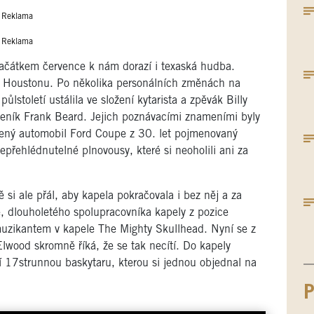
Reklama
Reklama
ačátkem července k nám dorazí i texaská hudba.
 v Houstonu. Po několika personálních změnách na
ůlstoletí ustálila ve složení kytarista a zpěvák Billy
beník Frank Beard. Jejich poznávacími znameními byly
rvený automobil Ford Coupe z 30. let pojmenovaný
přehlédnutelné plnovousy, které si neoholili ani za
 si ale přál, aby kapela pokračovala i bez něj a za
 dlouholetého spolupracovníka kapely z pozice
 muzikantem v kapele The Mighty Skullhead. Nyní se z
lwood skromně říká, že se tak necítí. Do kapely
bří 17strunnou baskytaru, kterou si jednou objednal na
P