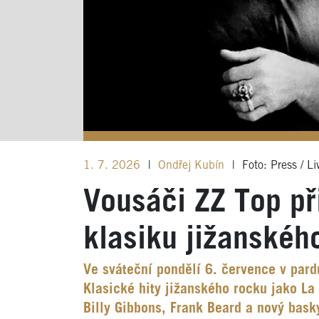
1. 7. 2026
|
Ondřej Kubín
|
Foto: Press / Li
Vousáči ZZ Top př
klasiku jižanskéh
Ve sváteční pondělí 6. července v pard
Klasické hity jižanského rocku jako L
Billy Gibbons, Frank Beard a nový bask