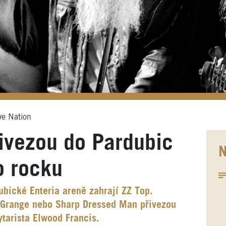
ve Nation
ivezou do Pardubic
N
o rocku
ubické Enteria areně zahrají ZZ Top.
a Grange nebo Sharp Dressed Man přivezou
ytarista Elwood Francis.