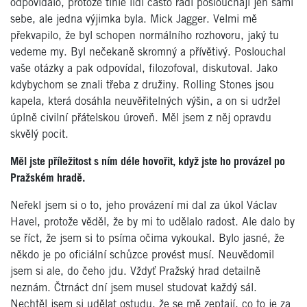
odpovídalo, protože tihle lidi často rádi poslouchají jen sami
sebe, ale jedna výjimka byla. Mick Jagger. Velmi mě
překvapilo, že byl schopen normálního rozhovoru, jaký tu
vedeme my. Byl nečekaně skromný a přívětivý. Poslouchal
vaše otázky a pak odpovídal, filozofoval, diskutoval. Jako
kdybychom se znali třeba z družiny. Rolling Stones jsou
kapela, která dosáhla neuvěřitelných výšin, a on si udržel
úplně civilní přátelskou úroveň. Měl jsem z něj opravdu
skvělý pocit.
Měl jste příležitost s ním déle hovořit, když jste ho provázel po
Pražském hradě.
Neřekl jsem si o to, jeho provázení mi dal za úkol Václav
Havel, protože věděl, že by mi to udělalo radost. Ale dalo by
se říct, že jsem si to psíma očima vykoukal. Bylo jasné, že
někdo je po oficiální schůzce provést musí. Neuvědomil
jsem si ale, do čeho jdu. Vždyť Pražský hrad detailně
neznám. Čtrnáct dní jsem musel studovat každý sál.
Nechtěl jsem si udělat ostudu, že se mě zeptají, co to je za