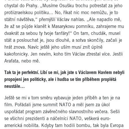
chystal do Prahy. „Musíme Osušku trochu potrestat za jeho
protiizraelskou politiku... No, říkat nic moc nemůžu, je to
státní návštěva,“ přemýšlí Václav nahlas. „Ale napadlo mě,
že až se půjde klanět k Masarykovu pomníku, zahrajeme mu
dvakrát za sebou ty tvoje fanfáry!“ On tam, chudák, musel
stát a poslouchat je, jsou dlouhé, a sotva skončily, začali je
hrát znova. Navíc ještě jeho uším musí znít úplně
kakofonicky. Jen nevím, koho tím Václav ztrestal více. Jestli
Arafata, nebo mě.
Tak ta je perfektní. Líbí se mi, jak jste s Václavem Havlem nebyli
propojeni jen politicky, ale i hudba se tím příběhem proplétá
neustále…
Ještě se mi v tom směru vybavuje jeden příběh a ten je na
film. Pořádali jsme summit NATO a měl jsem za úkol
uspořádat program závěrečného slavnostního večera. Sešli
se všichni prezidenti a náčelníci NATO, veškerá euro-
americká nobilita. Kdyby tam hodili bombu, tak byla Evropa