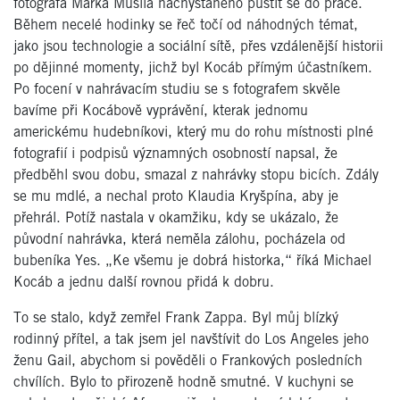
fotografa Marka Musila nachystaného pustit se do práce.
Během necelé hodinky se řeč točí od náhodných témat,
jako jsou technologie a sociální sítě, přes vzdálenější historii
po dějinné momenty, jichž byl Kocáb přímým účastníkem.
Po focení v nahrávacím studiu se s fotografem skvěle
bavíme při Kocábově vyprávění, kterak jednomu
americkému hudebníkovi, který mu do rohu místnosti plné
fotografií i podpisů významných osobností napsal, že
předběhl svou dobu, smazal z nahrávky stopu bicích. Zdály
se mu mdlé, a nechal proto Klaudia Kryšpína, aby je
přehrál. Potíž nastala v okamžiku, kdy se ukázalo, že
původní nahrávka, která neměla zálohu, pocházela od
bubeníka Yes. „Ke všemu je dobrá historka,“ říká Michael
Kocáb a jednu další rovnou přidá k dobru.
To se stalo, když zemřel Frank Zappa. Byl můj blízký
rodinný přítel, a tak jsem jel navštívit do Los Angeles jeho
ženu Gail, abychom si pověděli o Frankových posledních
chvílích. Bylo to přirozeně hodně smutné. V kuchyni se