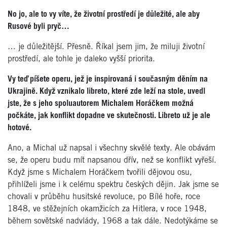
No jo, ale to vy víte, že životní prostředí je důležité, ale aby
Rusové byli pryč…
… je důležitější. Přesně. Říkal jsem jim, že miluji životní
prostředí, ale tohle je daleko vyšší priorita.
Vy teď píšete operu, jež je inspirovaná i současným děním na
Ukrajině. Když vznikalo libreto, které zde leží na stole, uvedl
jste, že s jeho spoluautorem Michalem Horáčkem možná
počkáte, jak konflikt dopadne ve skutečnosti. Libreto už je ale
hotové.
Ano, a Michal už napsal i všechny skvělé texty. Ale obávám
se, že operu budu mít napsanou dřív, než se konflikt vyřeší.
Když jsme s Michalem Horáčkem tvořili dějovou osu,
přihlíželi jsme i k celému spektru českých dějin. Jak jsme se
chovali v průběhu husitské revoluce, po Bílé hoře, roce
1848, ve stěžejních okamžicích za Hitlera, v roce 1948,
během sovětské nadvlády, 1968 a tak dále. Nedotýkáme se