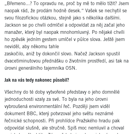
„Břemeno...? To opravdu ne, proč by mě to mělo tížit? Jsem
naopak rád, že prodám hodně desek.“ Vašek se nechytil se
svou filozofickou otázkou, stejně jako s několika dalšími.
Jackson se po chvíli odmlčel a odpovídat za něj začal jeho
manažer, který byl naopak mnohomluvný. Po nějaké chvíli
ho zpěvák jedním gestem umlčel v půlce slova. Ještě jsem
neviděl, aby někomu tahle
zaskočilo, aniž by dokončil slovo. Načež Jackson spustil
dvacetiminutovou přednášku o životním prostředí, asi tak na
úrovni generálního tajemníka OSN.
Jak na vás tedy nakonec působil?
Všechny do té doby vytvořené představy o jeho domnělé
jednoduchosti vzaly za své. To byla na jeho úrovni
vybroušená environmentální řeč. Později jsem viděl
dokument BBC, který potvrzoval jeho světu neznámé
řečnické schopnosti. Při prohlídce Pražského hradu pak
odpovídal slušně, ale stručně. Spíš moc nemluvil a choval