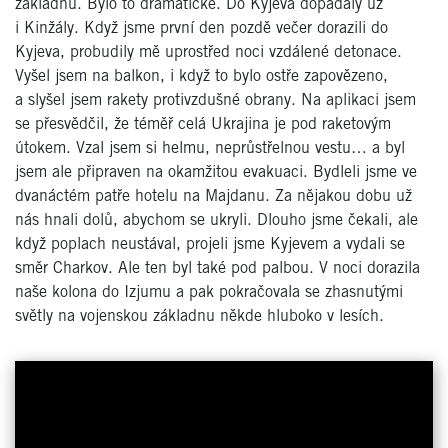
základnu. Bylo to dramatické. Do Kyjeva dopadaly už
i Kinžály. Když jsme první den pozdě večer dorazili do
Kyjeva, probudily mě uprostřed noci vzdálené detonace.
Vyšel jsem na balkon, i když to bylo ostře zapovězeno,
a slyšel jsem rakety protivzdušné obrany. Na aplikaci jsem
se přesvědčil, že téměř celá Ukrajina je pod raketovým
útokem. Vzal jsem si helmu, neprůstřelnou vestu… a byl
jsem ale připraven na okamžitou evakuaci. Bydleli jsme ve
dvanáctém patře hotelu na Majdanu. Za nějakou dobu už
nás hnali dolů, abychom se ukryli. Dlouho jsme čekali, ale
když poplach neustával, projeli jsme Kyjevem a vydali se
směr Charkov. Ale ten byl také pod palbou. V noci dorazila
naše kolona do Izjumu a pak pokračovala se zhasnutými
světly na vojenskou základnu někde hluboko v lesích.