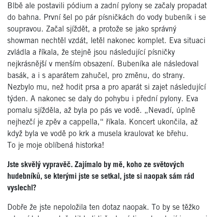
Blbě ale postavili pódium a zadní pylony se začaly propadat
do bahna. První šel po pár písničkách do vody bubeník i se
soupravou. Začal sjíždět, a protože se jako správný
showman nechtěl vzdát, letěl nakonec komplet. Eva situaci
zvládla a říkala, že stejně jsou následující písničky
nejkrásnější v menším obsazení. Bubeníka ale následoval
basák, a i s aparátem zahučel, pro změnu, do strany.
Nezbylo mu, než hodit prsa a pro aparát si zajet následující
týden. A nakonec se daly do pohybu i přední pylony. Eva
pomalu sjížděla, až byla po pás ve vodě. „Nevadí, úplně
nejhezčí je zpěv a cappella,“ říkala. Koncert ukončila, až
když byla ve vodě po krk a musela kraulovat ke břehu.
To je moje oblíbená historka!
Jste skvělý vypravěč. Zajímalo by mě, koho ze světových
hudebníků, se kterými jste se setkal, jste si naopak sám rád
vyslechl?
Dobře že jste nepoložila ten dotaz naopak. To by se těžko