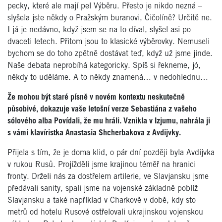
pecky, které ale mají pel Výběru. Přesto je nikdo nezná –
slyšela jste někdy o Pražským buranovi, Čičolíně? Určitě ne.
I já je nedávno, když jsem se na to díval, slyšel asi po
dvaceti letech. Přitom jsou to klasické výběrovky. Nemuseli
bychom se do toho zpětně dostávat teď, když už jsme jinde.
Naše debata neprobíhá kategoricky. Spíš si řekneme, jó,
někdy to uděláme. A to někdy znamená… v nedohlednu…
Že mohou být staré písně v novém kontextu neskutečně
působivé, dokazuje vaše letošní verze Sebastiána z vašeho
sólového alba Povídali, že mu hráli. Vznikla v Izjumu, nahrála ji
s vámi klavíristka Anastasia Shcherbakova z Avdijvky.
Přijela s tím, že je doma klid, o pár dní později byla Avdijvka
v rukou Rusů. Projížděli jsme krajinou téměř na hranici
fronty. Drželi nás za dostřelem artilerie, ve Slavjansku jsme
předávali sanity, spali jsme na vojenské základně poblíž
Slavjansku a také například v Charkově v době, kdy sto
metrů od hotelu Rusové ostřelovali ukrajinskou vojenskou