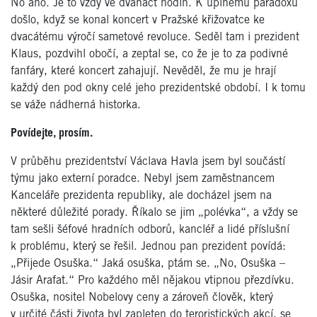
No ano. Je to vždy ve dvanáct hodin. K úplnému paradoxu
došlo, když se konal koncert v Pražské křižovatce ke
dvacátému výročí sametové revoluce. Seděl tam i prezident
Klaus, pozdvihl obočí, a zeptal se, co že je to za podivné
fanfáry, které koncert zahajují. Nevěděl, že mu je hrají
každý den pod okny celé jeho prezidentské období. I k tomu
se váže nádherná historka.
Povídejte, prosím.
V průběhu prezidentství Václava Havla jsem byl součástí
týmu jako externí poradce. Nebyl jsem zaměstnancem
Kanceláře prezidenta republiky, ale docházel jsem na
některé důležité porady. Říkalo se jim „polévka“, a vždy se
tam sešli šéfové hradních odborů, kancléř a lidé příslušní
k problému, který se řešil. Jednou pan prezident povídá:
„Přijede Osuška.“ Jaká osuška, ptám se. „No, Osuška –
Jásir Arafat.“ Pro každého měl nějakou vtipnou přezdívku.
Osuška, nositel Nobelovy ceny a zároveň člověk, který
v určité části života byl zapleten do teroristických akcí, se