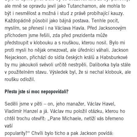
ale mně se opravdu jevil jako Tutanchamon, ale mohla to
být i nesmělost a možná i stud z právě probíhající kauzy.
Každopádně působil jako bájná postava. Tenhle pocit,
myslím, se přenesl i na Václava Havla. Před Jacksonovým
příchodem jsme řešili, zda před prezidenta může
předstoupit v klobouku a s rouškou, kterou nosil. Bylo mi
proti mysli ho nějak omezovat, ale úředníci váhali. Jackson
Nejackson, přichází do sídla českých králů a Habsburkové
by mu jakoukoli svévoli určitě nestrpěli. Daliborka byla stále
v použitelném stavu. Výsledek byl, že si nechal klobouk, ale
roušku odložil.
Přesto jste si moc nepopovídali?
Seděli jsme v pěti – on, jeho manažer, Václav Havel,
Vladimír Hanzel a já. Václav mu položil otázku, kterou ho
chtěl trochu otevřít: „Pane Michaele, netíží vás břemeno
vaší
popularity?“ Chvíli bylo ticho a pak Jackson povídá: