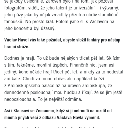
se jakoby ušlechtile. Zároveň bylo i na tom, jak pózoval
fotografům, vidět, že jeho talent je univerzální – i výtvarný,
jeho pózy jako by nějak zrcadlily přízeň a obdiv stamiliónů
fanoušků. No prostě král. Potom jsme šli s Václavem na
jeho koncert a byl úžasný.
Václav Havel vás také požádal, abyste složil fanfáry pro nástup
hradní stráže.
Dodnes je hrají. To už bude nějakých třicet pět let. Sklízím
s tím, řekněme, morální úspěch. Finančně nic, jsem asi
jediný, koho někde hrají třicet pět let, a nikdy za to nedostal
ani kafe. Chodí za mnou občas ale například kněží
z Arcibiskupského paláce až na úroveň arcibiskupa, že
dennodenně poslouchají mou hudbu a říkají, že se jim ještě
neoposlouchala. To je největší odměna.
Asi i Klausovi se Zemanem, když si ji netroufli na rozdíl od
mnoha jiných věcí z odkazu Václava Havla vyměnit.