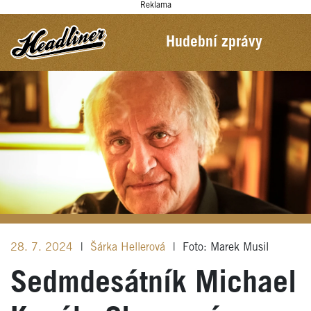
Reklama
Hudební zprávy
28. 7. 2024
|
Šárka Hellerová
|
Foto: Marek Musil
Sedmdesátník Michael