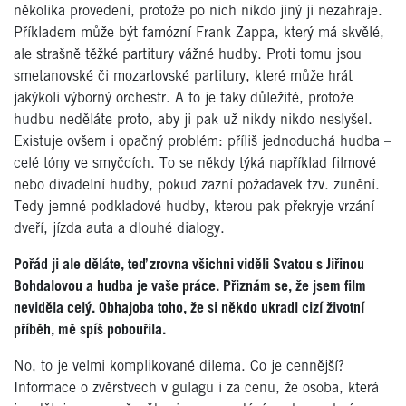
několika provedení, protože po nich nikdo jiný ji nezahraje.
Příkladem může být famózní Frank Zappa, který má skvělé,
ale strašně těžké partitury vážné hudby. Proti tomu jsou
smetanovské či mozartovské partitury, které může hrát
jakýkoli výborný orchestr. A to je taky důležité, protože
hudbu neděláte proto, aby ji pak už nikdy nikdo neslyšel.
Existuje ovšem i opačný problém: příliš jednoduchá hudba –
celé tóny ve smyčcích. To se někdy týká například filmové
nebo divadelní hudby, pokud zazní požadavek tzv. zunění.
Tedy jemné podkladové hudby, kterou pak překryje vrzání
dveří, jízda auta a dlouhé dialogy.
Pořád ji ale děláte, teď zrovna všichni viděli Svatou s Jiřinou
Bohdalovou a hudba je vaše práce. Přiznám se, že jsem film
neviděla celý. Obhajoba toho, že si někdo ukradl cizí životní
příběh, mě spíš pobouřila.
No, to je velmi komplikované dilema. Co je cennější?
Informace o zvěrstvech v gulagu i za cenu, že osoba, která