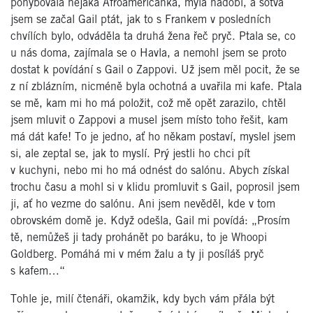
pohybovala nějaká Afroameričanka, myla nádobí, a sotva
jsem se začal Gail ptát, jak to s Frankem v posledních
chvílích bylo, odváděla ta druhá žena řeč pryč. Ptala se, co
u nás doma, zajímala se o Havla, a nemohl jsem se proto
dostat k povídání s Gail o Zappovi. Už jsem měl pocit, že se
z ní zblázním, nicméně byla ochotná a uvařila mi kafe. Ptala
se mě, kam mi ho má položit, což mě opět zarazilo, chtěl
jsem mluvit o Zappovi a musel jsem místo toho řešit, kam
má dát kafe! To je jedno, ať ho někam postaví, myslel jsem
si, ale zeptal se, jak to myslí. Prý jestli ho chci pít
v kuchyni, nebo mi ho má odnést do salónu. Abych získal
trochu času a mohl si v klidu promluvit s Gail, poprosil jsem
ji, ať ho vezme do salónu. Ani jsem nevěděl, kde v tom
obrovském domě je. Když odešla, Gail mi povídá: „Prosím
tě, nemůžeš ji tady prohánět po baráku, to je Whoopi
Goldberg. Pomáhá mi v mém žalu a ty ji posíláš pryč
s kafem…“
Tohle je, milí čtenáři, okamžik, kdy bych vám přála být