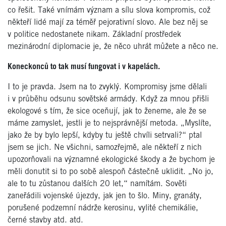
co řešit. Také vnímám význam a sílu slova kompromis, což
někteří lidé mají za téměř pejorativní slovo. Ale bez něj se
v politice nedostanete nikam. Základní prostředek
mezinárodní diplomacie je, že něco uhrát můžete a něco ne.
Koneckonců to tak musí fungovat i v kapelách.
I to je pravda. Jsem na to zvyklý. Kompromisy jsme dělali
i v průběhu odsunu sovětské armády. Když za mnou přišli
ekologové s tím, že sice oceňují, jak to ženeme, ale že se
máme zamyslet, jestli je to nejsprávnější metoda. „Myslíte,
jako že by bylo lepší, kdyby tu ještě chvíli setrvali?“ ptal
jsem se jich. Ne všichni, samozřejmě, ale někteří z nich
upozorňovali na významné ekologické škody a že bychom je
měli donutit si to po sobě alespoň částečně uklidit. „No jo,
ale to tu zůstanou dalších 20 let,“ namítám. Sověti
zaneřádili vojenské újezdy, jak jen to šlo. Miny, granáty,
porušené podzemní nádrže kerosinu, vylité chemikálie,
černé stavby atd. atd.