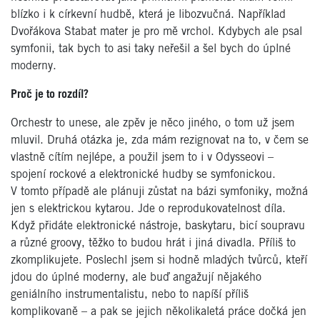
blízko i k církevní hudbě, která je libozvučná. Například
Dvořákova Stabat mater je pro mě vrchol. Kdybych ale psal
symfonii, tak bych to asi taky neřešil a šel bych do úplné
moderny.
Proč je to rozdíl?
Orchestr to unese, ale zpěv je něco jiného, o tom už jsem
mluvil. Druhá otázka je, zda mám rezignovat na to, v čem se
vlastně cítím nejlépe, a použil jsem to i v Odysseovi –
spojení rockové a elektronické hudby se symfonickou.
V tomto případě ale plánuji zůstat na bázi symfoniky, možná
jen s elektrickou kytarou. Jde o reprodukovatelnost díla.
Když přidáte elektronické nástroje, baskytaru, bicí soupravu
a různé groovy, těžko to budou hrát i jiná divadla. Příliš to
zkomplikujete. Poslechl jsem si hodně mladých tvůrců, kteří
jdou do úplné moderny, ale buď angažují nějakého
geniálního instrumentalistu, nebo to napíší příliš
komplikovaně – a pak se jejich několikaletá práce dočká jen