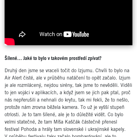
Šílené… Jaké to bylo v takovém prostředí zpívat?
Druhý den jsme se vraceli točit do Izjumu. Chvíli to bylo na
Air Alert čisté, ale v průběhu natáčení to opět začalo. Izjum
je ale rozmlácený, nejdou sirény, tak jsme to nevěděli. Viděli
to jen vojáci v aplikacích, a když jsem se jich pak ptal, proč
nás nepřerušili a nehnali do krytu, tak mi řekli, že to nešlo,
protože nám zrovna běžela kamera. To už je vyšší stupeň
otrlosti. Je to tam šílené, ale je to důležité vidět. Co bylo
velmi statečné, že tam Míša Kaščák částečně přenesl
festival Pohoda a hrály tam slovenské i ukrajinské kapely.
V průběhu festivalu taky začalo bombardování, ale to