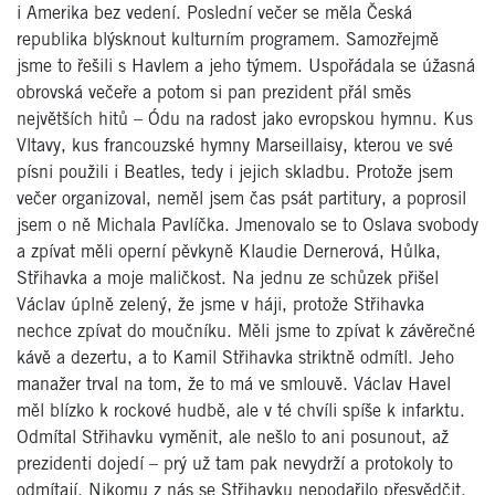
i Amerika bez vedení. Poslední večer se měla Česká
republika blýsknout kulturním programem. Samozřejmě
jsme to řešili s Havlem a jeho týmem. Uspořádala se úžasná
obrovská večeře a potom si pan prezident přál směs
největších hitů – Ódu na radost jako evropskou hymnu. Kus
Vltavy, kus francouzské hymny Marseillaisy, kterou ve své
písni použili i Beatles, tedy i jejich skladbu. Protože jsem
večer organizoval, neměl jsem čas psát partitury, a poprosil
jsem o ně Michala Pavlíčka. Jmenovalo se to Oslava svobody
a zpívat měli operní pěvkyně Klaudie Dernerová, Hůlka,
Střihavka a moje maličkost. Na jednu ze schůzek přišel
Václav úplně zelený, že jsme v háji, protože Střihavka
nechce zpívat do moučníku. Měli jsme to zpívat k závěrečné
kávě a dezertu, a to Kamil Střihavka striktně odmítl. Jeho
manažer trval na tom, že to má ve smlouvě. Václav Havel
měl blízko k rockové hudbě, ale v té chvíli spíše k infarktu.
Odmítal Střihavku vyměnit, ale nešlo to ani posunout, až
prezidenti dojedí – prý už tam pak nevydrží a protokoly to
odmítají. Nikomu z nás se Střihavku nepodařilo přesvědčit.