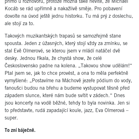
přímo u rozhovoru, protože možná také nevíte, že Michael
Kocáb se rád upřímně a nakažlivě směje. Pro pobavení
dovolte na úvod ještě jednu historku. Tu má prý z doslechu,
ale stojí za to.
Takových muzikantských trapasů se samozřejmě stane
spousta. Jeden z úžasných, který stojí vždy za zmínku, se
stal Evě Olmerové, se kterou jsem v mládí natáčel dvě
desky. Jednou říkala, že chystá show, že celé
Československo padne na kolena. „Takovou show udělám!“
Ptal jsem se, jak to chce provést, a ona to měla perfektně
vymyšlené: „Postavíme na Máchově jezeře pódium do vody,
fanoušci budou na břehu a budeme vystupovat těsně před
západem slunce, které nám bude svítit v zádech.“ Dnes
jsou koncerty na vodě běžné, tehdy to byla novinka. Jen si
to představte, rudá zapadající koule, jazz, Eva Olmerová –
super.
To zní báječně.