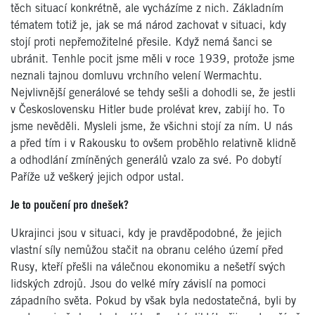
těch situací konkrétně, ale vycházíme z nich. Základním
tématem totiž je, jak se má národ zachovat v situaci, kdy
stojí proti nepřemožitelné přesile. Když nemá šanci se
ubránit. Tenhle pocit jsme měli v roce 1939, protože jsme
neznali tajnou domluvu vrchního velení Wermachtu.
Nejvlivnější generálové se tehdy sešli a dohodli se, že jestli
v Československu Hitler bude prolévat krev, zabijí ho. To
jsme nevěděli. Mysleli jsme, že všichni stojí za ním. U nás
a před tím i v Rakousku to ovšem proběhlo relativně klidně
a odhodlání zmíněných generálů vzalo za své. Po dobytí
Paříže už veškerý jejich odpor ustal.
Je to poučení pro dnešek?
Ukrajinci jsou v situaci, kdy je pravděpodobné, že jejich
vlastní síly nemůžou stačit na obranu celého území před
Rusy, kteří přešli na válečnou ekonomiku a nešetří svých
lidských zdrojů. Jsou do velké míry závislí na pomoci
západního světa. Pokud by však byla nedostatečná, byli by