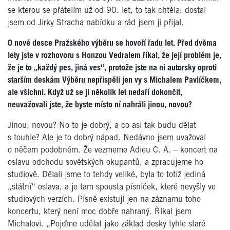
se kterou se přátelím už od 90. let, to tak chtěla, dostal
jsem od Jirky Stracha nabídku a rád jsem ji přijal.
O nové desce Pražského výběru se hovoří řadu let. Před dvěma
lety jste v rozhovoru s Honzou Vedralem říkal, že její problém je,
že je to „každý pes, jiná ves“, protože jste na ni autorsky oproti
starším deskám Výběru nepřispěli jen vy s Michalem Pavlíčkem,
ale všichni. Když už se ji několik let nedaří dokončit,
neuvažovali jste, že byste místo ní nahráli jinou, novou?
Jinou, novou? No to je dobrý, a co asi tak budu dělat
s touhle? Ale je to dobrý nápad. Nedávno jsem uvažoval
o něčem podobném. Že vezmeme Adieu C. A. – koncert na
oslavu odchodu sovětských okupantů, a zpracujeme ho
studiově. Dělali jsme to tehdy veliké, byla to totiž jediná
„státní“ oslava, a je tam spousta písniček, které nevyšly ve
studiových verzích. Písně existují jen na záznamu toho
koncertu, který není moc dobře nahraný. Říkal jsem
Michalovi. „Pojďme udělat jako základ desky tyhle staré