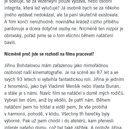
je sděluje, se za vězeňkyni pouze vydává, nebo osobní
integrita, která lež vylučuje? Já osobně bych se za někoho
jiného vydávat nedokázal, ale ta paní skutečně existovala.
A film končí nerozhodně: novinářka krádež cizího příběhu
pardonuje a dcera dotyčné osoby ne. Nicméně ten rozpor je
obrovský, pořád jsme se o tom všichni během natáčení
bavili.
Nicméně proč jste se rozhodl na filmu pracovat?
Jiřinu Bohdalovou mám zařazenou jako mimořádnou
osobnost naší kinematografie. Je na scéně asi 87 let a ve
svých 93 letech si vyšvihla fantastickou roli. Jiřina je jedním
z fenoménů, jako byli Vladimír Menšík nebo Vlasta Burian,
a stále je s námi. Navíc film se natáčel v domě mých rodičů.
Vybrali ten dům, aniž by věděli, že patří nám. Během
natáčení jsem ho hlídal a viděl jsem, že vše probíhá
v harmonii, pohodě, v klidu. Všechny tři herečky byly
výborné. Pak už jsem chodil i do ateliérů, kam přenesli
interiér našeho domu, což byl také zážitek. A protože Jiřina,