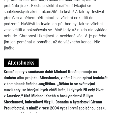
proběhlo jinak. Existuje striktní nařízení týkající se
společenských akcí – okamžitě do krytu! A tak byl festival
přerušen a během pěti minut se všichni odklidili do
podzemí. Naštěstí to trvalo jen půl hodiny, tak se všichni
zase vrátili a pokračovalo se. Mně tady už nikdo nic vykládat
nebude. Chrabrost Ukrajinců je nevídaná věc. A je potřeba
jim jen pomáhat a pomáhat až do vítězného konce. Nic
jiného.
Aftershocks
Kromě opery v současné době Michael Kocáb pracuje na
druhém albu projektu Aftershocks, v němž bude zpívat tentokrát
v kombinaci:
čeština-angličtina. „Dělám to se světovými
muzikanty, se kterými bych chtěl hrát, i kdybych žil celý život
v Americe,“ říká Michael Kocáb o baskytaristovi Billym
Sheehanovi, bubeníkovi Virgilu Donatim a kytaristovi Glennu
Proudfootovi, s nimiž v roce 2004 vydal první společnou desku