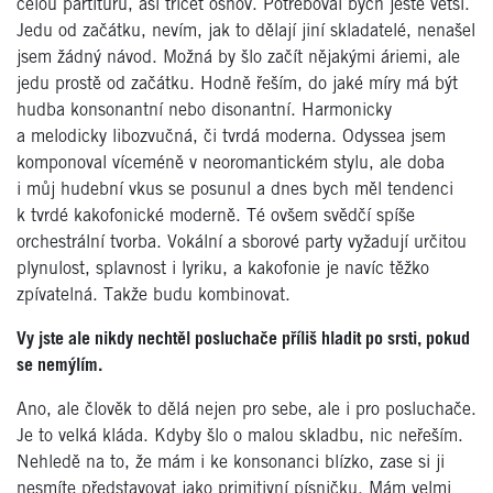
celou partituru, asi třicet osnov. Potřeboval bych ještě větší.
Jedu od začátku, nevím, jak to dělají jiní skladatelé, nenašel
jsem žádný návod. Možná by šlo začít nějakými áriemi, ale
jedu prostě od začátku. Hodně řeším, do jaké míry má být
hudba konsonantní nebo disonantní. Harmonicky
a melodicky libozvučná, či tvrdá moderna. Odyssea jsem
komponoval víceméně v neoromantickém stylu, ale doba
i můj hudební vkus se posunul a dnes bych měl tendenci
k tvrdé kakofonické moderně. Té ovšem svědčí spíše
orchestrální tvorba. Vokální a sborové party vyžadují určitou
plynulost, splavnost i lyriku, a kakofonie je navíc těžko
zpívatelná. Takže budu kombinovat.
Vy jste ale nikdy nechtěl posluchače příliš hladit po srsti, pokud
se nemýlím.
Ano, ale člověk to dělá nejen pro sebe, ale i pro posluchače.
Je to velká kláda. Kdyby šlo o malou skladbu, nic neřeším.
Nehledě na to, že mám i ke konsonanci blízko, zase si ji
nesmíte představovat jako primitivní písničku. Mám velmi