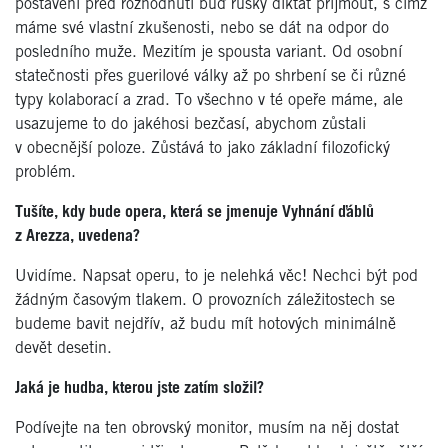
postaveni před rozhodnutí buď ruský diktát přijmout, s čímž
máme své vlastní zkušenosti, nebo se dát na odpor do
posledního muže. Mezitím je spousta variant. Od osobní
statečnosti přes guerilové války až po shrbení se či různé
typy kolaborací a zrad. To všechno v té opeře máme, ale
usazujeme to do jakéhosi bezčasí, abychom zůstali
v obecnější poloze. Zůstává to jako základní filozofický
problém.
Tušíte, kdy bude opera, která se jmenuje Vyhnání ďáblů
z Arezza, uvedena?
Uvidíme. Napsat operu, to je nelehká věc! Nechci být pod
žádným časovým tlakem. O provozních záležitostech se
budeme bavit nejdřív, až budu mít hotových minimálně
devět desetin.
Jaká je hudba, kterou jste zatím složil?
Podívejte na ten obrovský monitor, musím na něj dostat