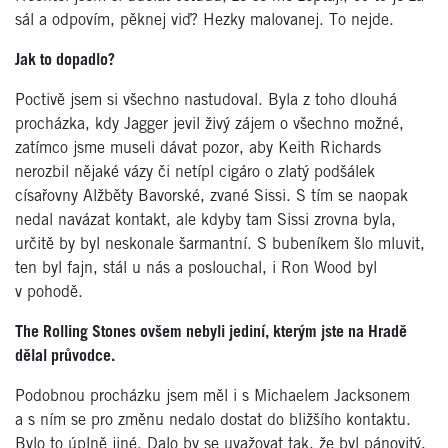
sál a odpovím, pěknej viď? Hezky malovanej. To nejde.
Jak to dopadlo?
Poctivě jsem si všechno nastudoval. Byla z toho dlouhá
procházka, kdy Jagger jevil živý zájem o všechno možné,
zatímco jsme museli dávat pozor, aby Keith Richards
nerozbil nějaké vázy či netípl cigáro o zlatý podšálek
císařovny Alžběty Bavorské, zvané Sissi. S tím se naopak
nedal navázat kontakt, ale kdyby tam Sissi zrovna byla,
určitě by byl neskonale šarmantní. S bubeníkem šlo mluvit,
ten byl fajn, stál u nás a poslouchal, i Ron Wood byl
v pohodě.
The Rolling Stones ovšem nebyli jediní, kterým jste na Hradě
dělal průvodce.
Podobnou procházku jsem měl i s Michaelem Jacksonem
a s ním se pro změnu nedalo dostat do bližšího kontaktu.
Bylo to úplně jiné. Dalo by se uvažovat tak, že byl pánovitý,