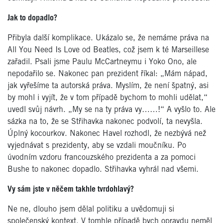
Jak to dopadlo?
Přibyla další komplikace. Ukázalo se, že nemáme práva na
All You Need Is Love od Beatles, což jsem k té Marseillese
zařadil. Psali jsme Paulu McCartneymu i Yoko Ono, ale
nepodařilo se. Nakonec pan prezident říkal: „Mám nápad,
jak vyřešíme ta autorská práva. Myslím, že není špatný, asi
by mohl i vyjít, že v tom případě bychom to mohli udělat,“
uvedl svůj návrh. „My se na ty práva vy……!“ A vyšlo to. Ale
sázka na to, že se Střihavka nakonec podvolí, ta nevyšla.
Úplný kocourkov. Nakonec Havel rozhodl, že nezbývá než
vyjednávat s prezidenty, aby se vzdali moučníku. Po
úvodním vzdoru francouzského prezidenta a za pomoci
Bushe to nakonec dopadlo. Střihavka vyhrál nad všemi.
Vy sám jste v něčem takhle tvrdohlavý?
Ne ne, dlouho jsem dělal politiku a uvědomuji si
společenský kontext. V tomhle případě bych opravdu neměl