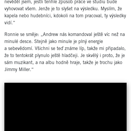
nevěděl jsem, jestli tenhle způsob práce ve studiu bude
vyhovovat všem. Jenže je to slyšet na výsledku. Myslím, že
kapela nebo hudebníci, kdokoli na tom pracoval, ty výsledky
vidí.“
Ronnie se směje: „Andrew nás komandoval ještě víc než na
minulé desce. Stejně jako minule je plný energie
a sebevědomí. Všichni se teď známe líp, takže mi připadalo,
že to tentokrát plynulo ještě hladčeji. Je skvělý i proto, že je
sám muzikant, a na albu hodně hraje, takže je trochu jako
Jimmy Miller.“