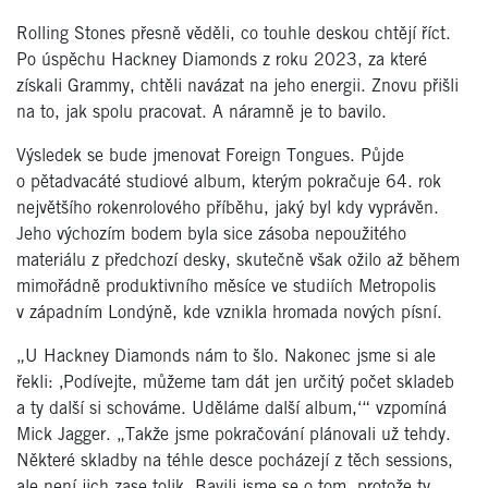
Rolling Stones přesně věděli, co touhle deskou chtějí říct.
Po úspěchu Hackney Diamonds z roku 2023, za které
získali Grammy, chtěli navázat na jeho energii. Znovu přišli
na to, jak spolu pracovat. A náramně je to bavilo.
Výsledek se bude jmenovat Foreign Tongues. Půjde
o pětadvacáté studiové album, kterým pokračuje 64. rok
největšího rokenrolového příběhu, jaký byl kdy vyprávěn.
Jeho výchozím bodem byla sice zásoba nepoužitého
materiálu z předchozí desky, skutečně však ožilo až během
mimořádně produktivního měsíce ve studiích Metropolis
v západním Londýně, kde vznikla hromada nových písní.
„U Hackney Diamonds nám to šlo. Nakonec jsme si ale
řekli: ‚Podívejte, můžeme tam dát jen určitý počet skladeb
a ty další si schováme. Uděláme další album,‘“ vzpomíná
Mick Jagger. „Takže jsme pokračování plánovali už tehdy.
Některé skladby na téhle desce pocházejí z těch sessions,
ale není jich zase tolik. Bavili jsme se o tom, protože ty