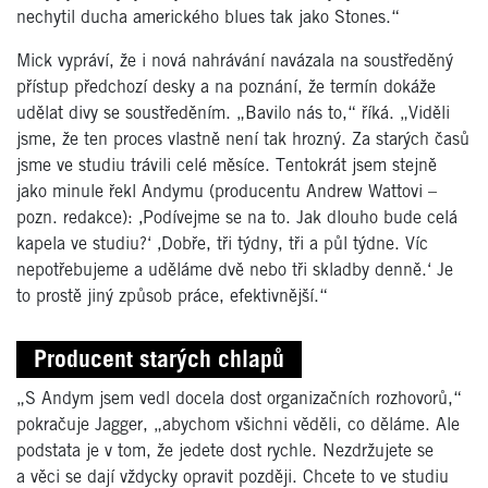
nechytil ducha amerického blues tak jako Stones.“
Mick vypráví, že i nová nahrávání navázala na soustředěný
přístup předchozí desky a na poznání, že termín dokáže
udělat divy se soustředěním. „Bavilo nás to,“ říká. „Viděli
jsme, že ten proces vlastně není tak hrozný. Za starých časů
jsme ve studiu trávili celé měsíce. Tentokrát jsem stejně
jako minule řekl Andymu (producentu Andrew Wattovi –
pozn. redakce): ‚Podívejme se na to. Jak dlouho bude celá
kapela ve studiu?‘ ‚Dobře, tři týdny, tři a půl týdne. Víc
nepotřebujeme a uděláme dvě nebo tři skladby denně.‘ Je
to prostě jiný způsob práce, efektivnější.“
Producent starých chlapů
„S Andym jsem vedl docela dost organizačních rozhovorů,“
pokračuje Jagger, „abychom všichni věděli, co děláme. Ale
podstata je v tom, že jedete dost rychle. Nezdržujete se
a věci se dají vždycky opravit později. Chcete to ve studiu