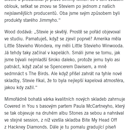
oblouk, setkat se znovu se Steviem po jednom z našich
nejslavnějších producentů. Oba jsme svým způsobem byli
produkty starého Jimmyho.“
Wood dodává: „Stevie je skvělý. Prostě se pořád objevoval
ve studiu. Pamatuješ, když se zjevil poprvé? Amerika měla
Little Stevieho Wondera, my měli Little Stevieho Winwooda.
Já tehdy taky začínal v kapelách. Smáli jsme se tomu, jak
jsme bývali nejmladší široko daleko, protože jemu bylo asi
patnáct, když začal se Spencerem Davisem, a mně
sedmnáct s The Birds. Ale když přišel zahrát na tyhle nové
skladby, Stevie říkal, že to byla nejlepší kapelová atmosféra,
jakou kdy zažil.“
Mimořádně bohatá várka kvalitních nových skladeb zahrnuje
Covered in You s basovým partem Paula McCartneyho, který
se tak objevuje na druhém albu Stones za sebou a nahrával
ve stejné session, z níž vzešla skladba Bite My Head Off
z Hackney Diamonds. Dále je tu pomalu gradující píseň