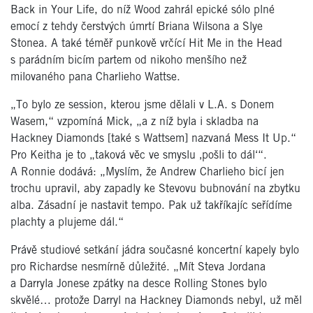
Back in Your Life, do níž Wood zahrál epické sólo plné
emocí z tehdy čerstvých úmrtí Briana Wilsona a Slye
Stonea. A také téměř punkově vrčící Hit Me in the Head
s parádním bicím partem od nikoho menšího než
milovaného pana Charlieho Wattse.
„To bylo ze session, kterou jsme dělali v L.A. s Donem
Wasem,“ vzpomíná Mick, „a z níž byla i skladba na
Hackney Diamonds [také s Wattsem] nazvaná Mess It Up.“
Pro Keitha je to „taková věc ve smyslu ‚pošli to dál‘“.
A Ronnie dodává: „Myslím, že Andrew Charlieho bicí jen
trochu upravil, aby zapadly ke Stevovu bubnování na zbytku
alba. Zásadní je nastavit tempo. Pak už takříkajíc seřídíme
plachty a plujeme dál.“
Právě studiové setkání jádra současné koncertní kapely bylo
pro Richardse nesmírně důležité. „Mít Steva Jordana
a Darryla Jonese zpátky na desce Rolling Stones bylo
skvělé… protože Darryl na Hackney Diamonds nebyl, už měl