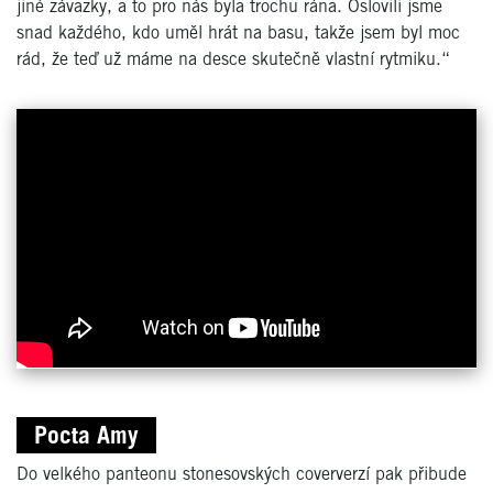
jiné závazky, a to pro nás byla trochu rána. Oslovili jsme
snad každého, kdo uměl hrát na basu, takže jsem byl moc
rád, že teď už máme na desce skutečně vlastní rytmiku.“
Pocta Amy
Do velkého panteonu stonesovských coververzí pak přibude