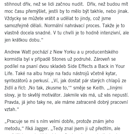
stihnout dřív, než se lidi začnou nudit.
Dřív, než budou mít
moc času přemýšlet, jestli by to mělo být takhle, nebo jinak.
Vždycky se můžete vrátit a udělat to jindy, což jsme
samozřejmě dělali. Normální nahrávací proces. Takže je to
vlastně docela snadné. V tu chvíli je to hodně intenzivní, ale
jen krátkou dobu.“
Andrew Watt pochází z New Yorku a u producentského
kormidla byl v případě Stones už podruhé. Zároveň se
podílel na psaní dvou skladeb Side Effects a Back in Your
Life. Také na albu hraje na řadu nástrojů včetně kytar,
syntezátorů a perkusí. „Ví, jak dostat pár starých chlapů ze
židlí a říct: ‚No tak, zkusme to,‘“ směje se Keith. „Jinými
slovy, je to skvělý motivátor. Jakmile vás má, už vás nepustí.
Pravda, já jeho taky ne, ale máme zatraceně dobrý pracovní
vztah.“
„Pracuje se mi s ním velmi dobře, protože znám jeho
metodu,“ říká Jagger. „Tedy znal jsem ji už předtím, ale