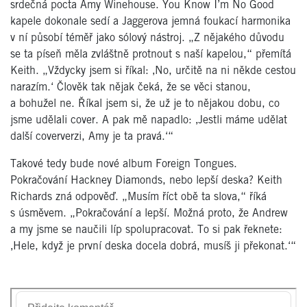
srdečná pocta Amy Winehouse. You Know I’m No Good
kapele dokonale sedí a Jaggerova jemná foukací harmonika
v ní působí téměř jako sólový nástroj. „Z nějakého důvodu
se ta píseň měla zvláštně protnout s naší kapelou,“ přemítá
Keith. „Vždycky jsem si říkal: ‚No, určitě na ni někde cestou
narazím.‘ Člověk tak nějak čeká, že se věci stanou,
a bohužel ne. Říkal jsem si, že už je to nějakou dobu, co
jsme udělali cover. A pak mě napadlo: ‚Jestli máme udělat
další coververzi, Amy je ta pravá.‘“
Takové tedy bude nové album Foreign Tongues.
Pokračování Hackney Diamonds, nebo lepší deska? Keith
Richards zná odpověď. „Musím říct obě ta slova,“ říká
s úsměvem. „Pokračování a lepší. Možná proto, že Andrew
a my jsme se naučili líp spolupracovat. To si pak řeknete:
‚Hele, když je první deska docela dobrá, musíš ji překonat.‘“