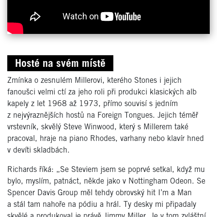
Hosté na svém místě
Zmínka o zesnulém Millerovi, kterého Stones i jejich
fanoušci velmi ctí za jeho roli při produkci klasických alb
kapely z let 1968 až 1973, přímo souvisí s jedním
z nejvýraznějších hostů na Foreign Tongues. Jejich téměř
vrstevník, skvělý Steve Winwood, který s Millerem také
pracoval, hraje na piano Rhodes, varhany nebo klavír hned
v devíti skladbách.
Richards říká: „Se Steviem jsem se poprvé setkal, když mu
bylo, myslím, patnáct, někde jako v Nottingham Odeon. Se
Spencer Davis Group měl tehdy obrovský hit I’m a Man
a stál tam nahoře na pódiu a hrál. Ty desky mi připadaly
skvělé a produkoval je právě Jimmy Miller. Je v tom zvláštní