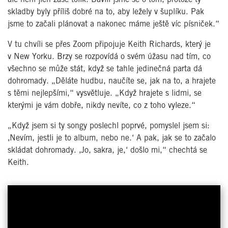
skladby byly příliš dobré na to, aby ležely v šuplíku. Pak
jsme to začali plánovat a nakonec máme ještě víc písniček.“
V tu chvíli se přes Zoom připojuje Keith Richards, který je
v New Yorku. Brzy se rozpovídá o svém úžasu nad tím, co
všechno se může stát, když se tahle jedinečná parta dá
dohromady. „Děláte hudbu, naučíte se, jak na to, a hrajete
s těmi nejlepšími,“ vysvětluje. „Když hrajete s lidmi, se
kterými je vám dobře, nikdy nevíte, co z toho vyleze.“
„Když jsem si ty songy poslechl poprvé, pomyslel jsem si:
‚Nevím, jestli je to album, nebo ne.‘ A pak, jak se to začalo
skládat dohromady. ‚Jo, sakra, je,‘ došlo mi,“ chechtá se
Keith.