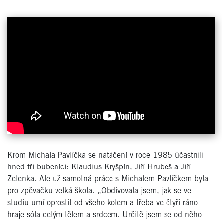
Krom Michala Pavlíčka se natáčení v roce 1985 účastnili
hned tři bubeníci: Klaudius Kryšpín, Jiří Hrubeš a Jiří
Zelenka. Ale už samotná práce s Michalem Pavlíčkem byla
pro zpěvačku velká škola. „Obdivovala jsem, jak se ve
studiu umí oprostit od všeho kolem a třeba ve čtyři ráno
hraje sóla celým tělem a srdcem. Určitě jsem se od něho