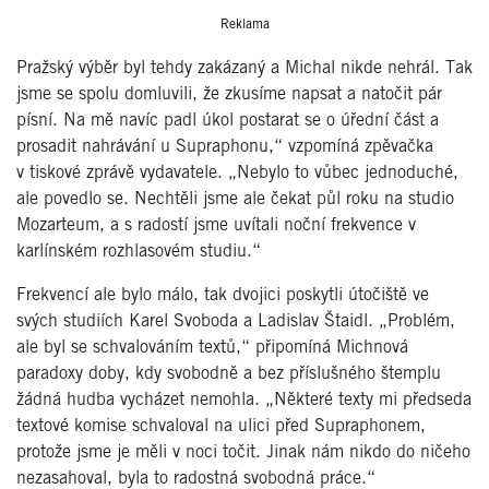
Reklama
Pražský výběr byl tehdy zakázaný a Michal nikde nehrál. Tak
jsme se spolu domluvili, že zkusíme napsat a natočit pár
písní. Na mě navíc padl úkol postarat se o úřední část a
prosadit nahrávání u Supraphonu,“ vzpomíná zpěvačka
v tiskové zprávě vydavatele. „Nebylo to vůbec jednoduché,
ale povedlo se. Nechtěli jsme ale čekat půl roku na studio
Mozarteum, a s radostí jsme uvítali noční frekvence v
karlínském rozhlasovém studiu.“
Frekvencí ale bylo málo, tak dvojici poskytli útočiště ve
svých studiích Karel Svoboda a Ladislav Štaidl. „Problém,
ale byl se schvalováním textů,“
připomíná Michnová
paradoxy doby, kdy svobodně a bez příslušného štemplu
žádná hudba vycházet nemohla. „Některé texty mi předseda
textové komise schvaloval na ulici před Supraphonem,
protože jsme je měli v noci točit. Jinak nám nikdo do ničeho
nezasahoval, byla to radostná svobodná práce.“