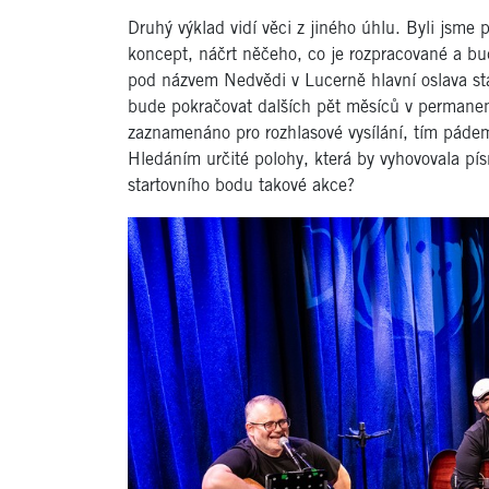
Druhý výklad vidí věci z jiného úhlu. Byli jsme 
koncept, náčrt něčeho, co je rozpracované a bu
pod názvem Nedvědi v Lucerně hlavní oslava stař
bude pokračovat dalších pět měsíců v permanen
zaznamenáno pro rozhlasové vysílání, tím pádem
Hledáním určité polohy, která by vyhovovala pí
startovního bodu takové akce?