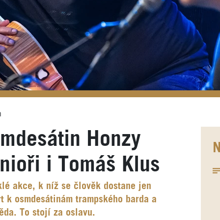
n
smdesátin Honzy
N
nioři i Tomáš Klus
lé akce, k níž se člověk dostane jen
rt k osmdesátinám trampského barda a
da. To stojí za oslavu.