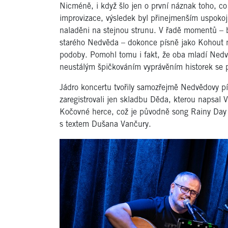
Nicméně, i když šlo jen o první náznak toho, co 
improvizace, výsledek byl přinejmenším uspokoj
naladěni na stejnou strunu. V řadě momentů – b
starého Nedvěda – dokonce písně jako Kohout 
podoby. Pomohl tomu i fakt, že oba mladí Nedvěd
neustálým špičkováním vyprávěním historek se po
Jádro koncertu tvořily samozřejmě Nedvědovy pís
zaregistrovali jen skladbu Děda, kterou napsal 
Kočovné herce, což je původně song Rainy Day 
s textem Dušana Vančury.