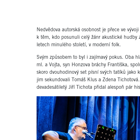
Nedvědova autorská osobnost je přece ve vývoji
k těm, kdo posunuli celý žánr akustické hudby z
letech minulého století, v moderní folk.
Svým způsobem to byl i zajímavý pokus. Oba hl
ml. a Vojta, syn Honzova bráchy Františka, spol
skoro dvouhodinový set písní svých tatíků jako k
jim sekundovali Tomáš Klus a Zdena Tichotová. N
devadesátiletý Jiří Tichota přidal alespoň pár hi