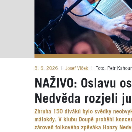
8. 6. 2026
|
Josef Vlček
|
Foto: Petr Kahou
NAŽIVO: Oslavu o
Nedvěda rozjeli ju
Zhruba 150 diváků bylo svědky neobvyk
málokdy. V klubu Doupě proběhl konce
zároveň folkového zpěváka Honzy Nedvě