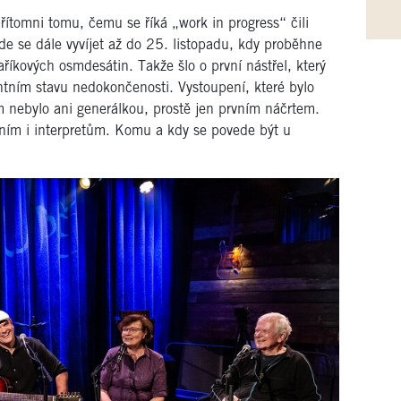
přítomni tomu, čemu se říká „work in progress“ čili
de se dále vyvíjet až do 25. listopadu, kdy proběhne
íkových osmdesátin. Takže šlo o první nástřel, který
tním stavu nedokončenosti. Vystoupení, které bylo
 nebylo ani generálkou, prostě jen prvním náčrtem.
sním i interpretům. Komu a kdy se povede být u