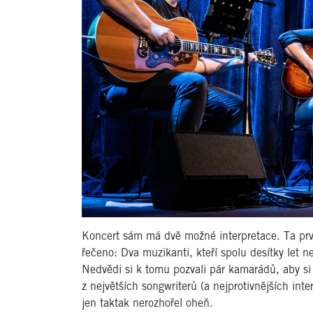
Koncert sám má dvě možné interpretace. Ta prvn
řečeno: Dva muzikanti, kteří spolu desítky let ne
Nedvědi si k tomu pozvali pár kamarádů, aby si 
z největších songwriterů (a nejprotivnějších int
jen taktak nerozhořel oheň.