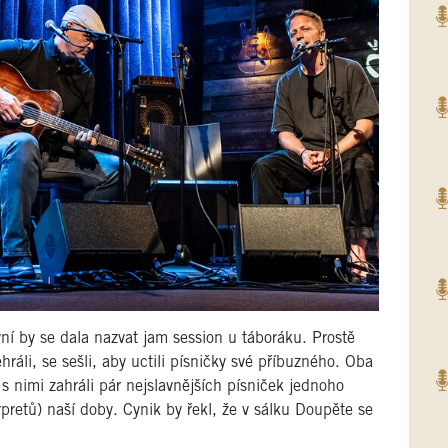
í by se dala nazvat jam session u táboráku. Prostě
hráli, se sešli, aby uctili písničky své příbuzného. Oba
s nimi zahráli pár nejslavnějších písniček jednoho
erpretů) naší doby. Cynik by řekl, že v sálku Doupěte se