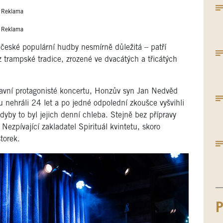
Reklama
Reklama
 české populární hudby nesmírně důležitá – patří
 trampské tradice, zrozené ve dvacátých a třicátých
avní protagonisté koncertu, Honzův syn Jan Nedvěd
u nehráli 24 let a po jedné odpolední zkoušce vyšvihli
dyby to byl jejich denní chleba. Stejně bez přípravy
ezpívající zakladatel Spirituál kvintetu, skoro
storek.
P