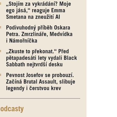
„Stojím za vykrádání? Moje
ego jásá,“ reaguje Emma
Smetana na zneužití AI
Podivuhodný příběh Oskara
Petra. Zmrzlináře, Medvídka
i Námořníčka
„Zkuste to překonat.“ Před
pětapadesáti lety vydali Black
Sabbath nejtvrdší desku
Pevnost Josefov se probouzí.
Začíná Brutal Assault, slibuje
legendy i čerstvou krev
odcasty