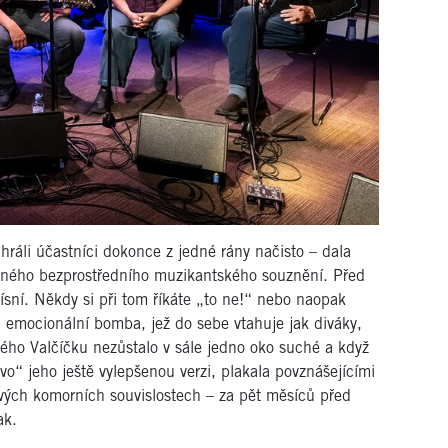
hráli účastníci dokonce z jedné rány načisto – dala
ného bezprostředního muzikantského souznění. Před
sní. Někdy si při tom říkáte „to ne!“ nebo naopak
á emocionální bomba, jež do sebe vtahuje jak diváky,
ného Valčíčku nezůstalo v sále jedno oko suché a když
o“ jeho ještě vylepšenou verzi, plakala povznášejícími
ových komorních souvislostech – za pět měsíců před
ak.