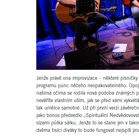
Jenže právě ona improvizace – některé písničky 
programu punc něčeho neopakovatelného. Opoj
našima očima se rodila nová podoba známých pí
nevěříte vlastním uším, jak se před vámi vykvét
tak umělce samotné. Už při první verzi závěreč
jako bonus předvedlo „Spirituální Nedvědovovstv
slzami půlka sálku. Jenže to se stane jen v tak
dvěma tisíci diváky to bude fungovat nejspíš jin