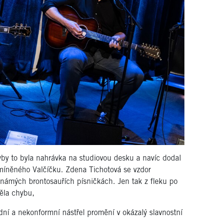
y to byla nahrávka na studiovou desku a navíc dodal
míněného Valčíčku. Zdena Tichotová se vzdor
námých brontosauřích písničkách. Jen tak z fleku po
ěla chybu,
dní a nekonformní nástřel promění v okázalý slavnostní