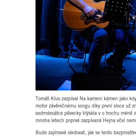
Tomáš Klus zazpíval Na kameni kámen jako kdyb
motor závěrečnému songu díky první sloce už z
sedmdesátce pěvecky blýskla v o trochu méně z
mnoha letech poprvé zazpívaná Hejna včel nem
Bude zajímavé sledovat, jak se tento bezprostře