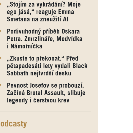
„Stojím za vykrádání? Moje
ego jásá,“ reaguje Emma
Smetana na zneužití AI
Podivuhodný příběh Oskara
Petra. Zmrzlináře, Medvídka
i Námořníčka
„Zkuste to překonat.“ Před
pětapadesáti lety vydali Black
Sabbath nejtvrdší desku
Pevnost Josefov se probouzí.
Začíná Brutal Assault, slibuje
legendy i čerstvou krev
odcasty