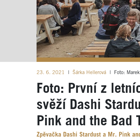
23. 6. 2021
|
Šárka Hellerová
|
Foto: Marek
Foto: První z letn
svěží Dashi Stard
Pink and the Bad 
Zpěvačka Dashi Stardust a Mr. Pink and