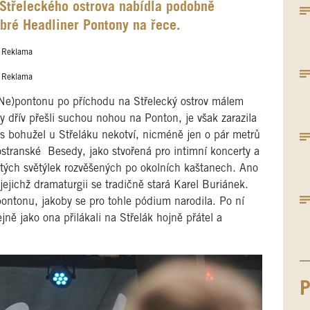
 Střeleckého ostrova nabídla podobně
bré Headliner Pontony na řece.
Reklama
Reklama
(Ne)pontonu po příchodu na Střelecký ostrov málem
y dřív přešli suchou nohou na Ponton, je však zarazila
 bohužel u Střeláku nekotví, nicméně jen o pár metrů
lostranské Besedy, jako stvořená pro intimní koncerty a
zlatých světýlek rozvěšených po okolních kaštanech. Ano
o jejichž dramaturgii se tradičně stará Karel Buriánek.
pontonu, jakoby se pro tohle pódium narodila. Po ní
jně jako ona přilákali na Střelák hojně přátel a
P