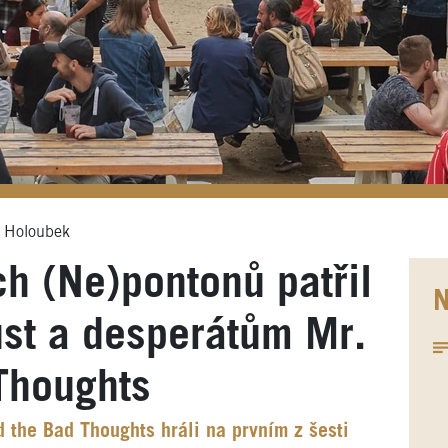
 Holoubek
ích (Ne)pontonů patřil
N
ust a desperátům Mr.
Thoughts
 the Bad Thoughts hráli na prvním z šesti