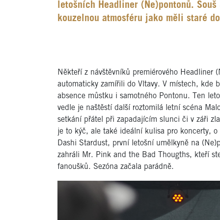
letošních Headliner (Ne)pontonů. Souš
kouzelnou atmosféru jako měli staré do
Někteří z návštěvníků premiérového Headliner 
automaticky zamířili do Vltavy. V místech, kde b
absence můstku i samotného Pontonu. Ten letos
vedle je naštěstí další roztomilá letní scéna Ma
setkání přátel při zapadajícím slunci či v záři 
je to kýč, ale také ideální kulisa pro koncerty, 
Dashi Stardust, první letošní umělkyně na (Ne)
zahráli Mr. Pink and the Bad Thougths, kteří ste
fanoušků. Sezóna začala parádně.