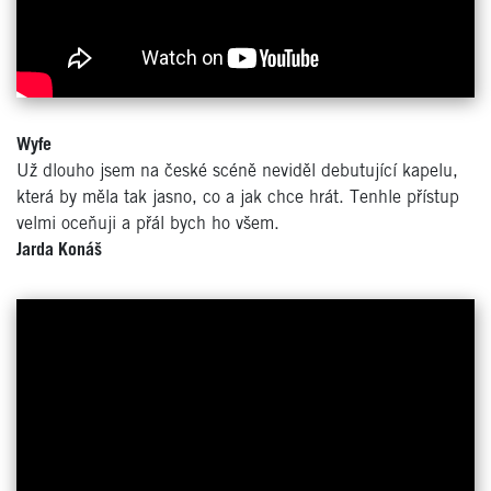
Wyfe
Už dlouho jsem na české scéně neviděl debutující kapelu,
která by měla tak jasno, co a jak chce hrát. Tenhle přístup
velmi oceňuji a přál bych ho všem.
Jarda Konáš