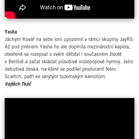
Yasha
Jáchym Kovář na sebe loni upozornil v rámci skupiny JayRõ.
Až pod jménem Yasha ho ale doplnila mezinárodní kapela,
otevřeně se rozepsal o svém dětství i současném životě
v Berlíně a začal skládat působivé indiepopové hymny. Jeho
debutová deska, na které se podílel producent Nèro
Scartch, patří ke skrytým tuzemským klenotům.
Vojtěch Tkáč