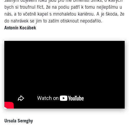
Jasným objevem roku jsou pro mě brněnští Sinks, o kterých
bych si troufnul říct, že na podiu patří k tomu nejlepšímu u
nás, a to včetně kapel s mnohaletou kariérou. A je škoda, že
do nahrávek se jim to zatím otisknout nepodařilo.
Antonín Kocábek
Ursula Sereghy