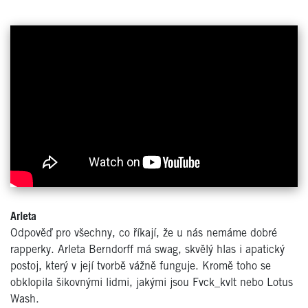
Arleta
Odpověď pro všechny, co říkají, že u nás nemáme dobré
rapperky. Arleta Berndorff má swag, skvělý hlas i apatický
postoj, který v její tvorbě vážně funguje. Kromě toho se
obklopila šikovnými lidmi, jakými jsou Fvck_kvlt nebo Lotus
Wash.