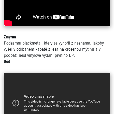
Zmyrna
Podzemní blackmetal, který se vynořil z neznáma, jakoby
vyšel v odrbaném kabátě z lesa na orosenou mýtinu a v
podpaží nesl vinylové vydání prvního EP.
Dód