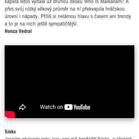
kapela letos vydala už druhou desku Who Is Malkallam? A
přes svůj nízký věkový průměr na ní překvapila hráčskou
úrovní i nápady. Příliš si nelámou hlavu s časem ani trendy
a to je na nich ještě sympatičtější.
Honza Vedral
Sinks