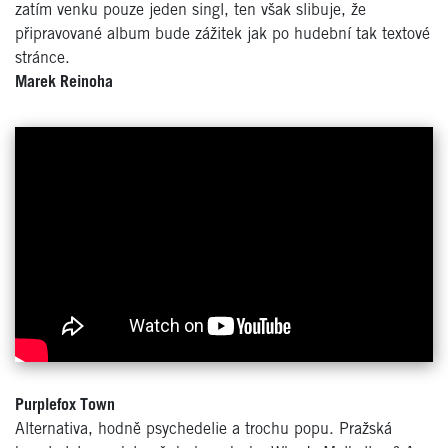
zatím venku pouze jeden singl, ten však slibuje, že
připravované album bude zážitek jak po hudební tak textové
stránce.
Marek Reinoha
Purplefox Town
Alternativa, hodně psychedelie a trochu popu. Pražská