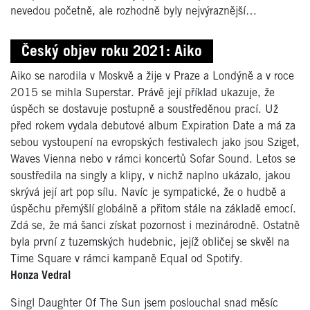
nevedou početně, ale rozhodně byly nejvýraznější…
Český objev roku 2021: Aiko
Aiko se narodila v Moskvě a žije v Praze a Londýně a v roce
2015 se mihla Superstar. Právě její příklad ukazuje, že
úspěch se dostavuje postupně a soustředěnou prací. Už
před rokem vydala debutové album Expiration Date a má za
sebou vystoupení na evropských festivalech jako jsou Sziget,
Waves Vienna nebo v rámci koncertů Sofar Sound. Letos se
soustředila na singly a klipy, v nichž naplno ukázalo, jakou
skrývá její art pop sílu. Navíc je sympatické, že o hudbě a
úspěchu přemýšlí globálně a přitom stále na základě emocí.
Zdá se, že má šanci získat pozornost i mezinárodně. Ostatně
byla první z tuzemských hudebnic, jejíž obličej se skvěl na
Time Square v rámci kampaně Equal od Spotify.
Honza Vedral
Singl Daughter Of The Sun jsem poslouchal snad měsíc