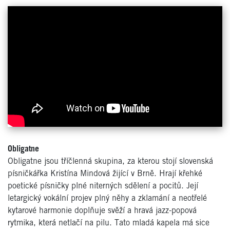
Obligatne
Obligatne jsou tříčlenná skupina, za kterou stojí slovenská
písničkářka Kristína Mindová žijící v Brně. Hrají křehké
poetické písničky plné niterných sdělení a pocitů. Její
letargický vokální projev plný něhy a zklamání a neotřelé
kytarové harmonie doplňuje svěží a hravá jazz-popová
rytmika, která netlačí na pilu. Tato mladá kapela má sice