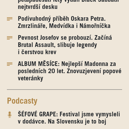
pětapadesáti lety vydali Black Sabbath
nejtvrdší desku
Podivuhodný příběh Oskara Petra.
Zmrzlináře, Medvídka i Námořníčka
Pevnost Josefov se probouzí. Začíná
Brutal Assault, slibuje legendy
i čerstvou krev
ALBUM MĚSÍCE: Nejlepší Madonna za
posledních 20 let. Znovuzjevení popové
veteránky
Podcasty
ŠÉFOVÉ GRAPE: Festival jsme vymysleli
v dodávce. Na Slovensku je to boj