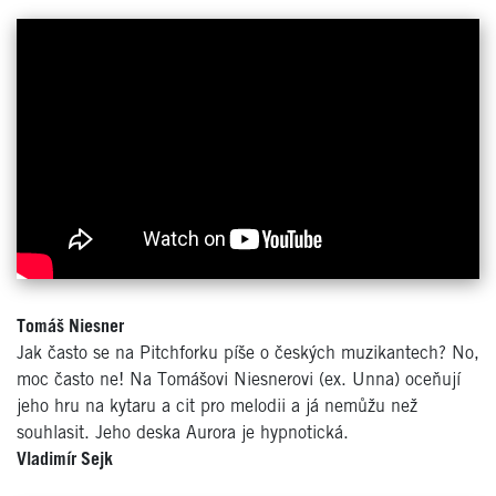
Tomáš Niesner
Jak často se na Pitchforku píše o českých muzikantech? No,
moc často ne! Na Tomášovi Niesnerovi (ex. Unna) oceňují
jeho hru na kytaru a cit pro melodii a já nemůžu než
souhlasit. Jeho deska Aurora je hypnotická.
Vladimír Sejk