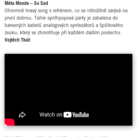
Méta Monde – So Sad
Ohromně hravý song s refrénem, co se nitrožilně zarývá na
první dobrou. Tahle synthpopová party je zabalena do
barevných kabelů analogových syntezátorů a špičkového
zvuku, který se zhmotňuje při každém dalším poslechu.
Vojtěch Tkáč