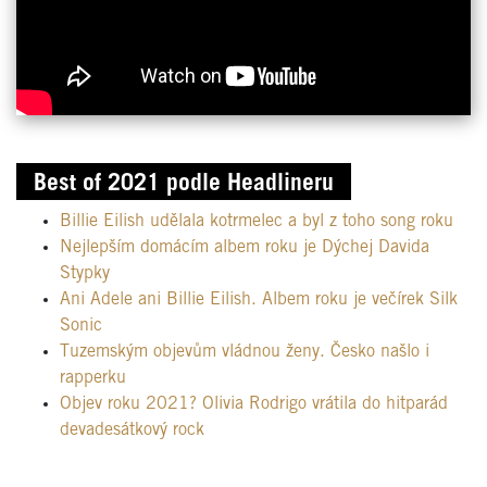
Best of 2021 podle Headlineru
Billie Eilish udělala kotrmelec a byl z toho song roku
Nejlepším domácím albem roku je Dýchej Davida
Stypky
Ani Adele ani Billie Eilish. Albem roku je večírek Silk
Sonic
Tuzemským objevům vládnou ženy. Česko našlo i
rapperku
Objev roku 2021? Olivia Rodrigo vrátila do hitparád
devadesátkový rock