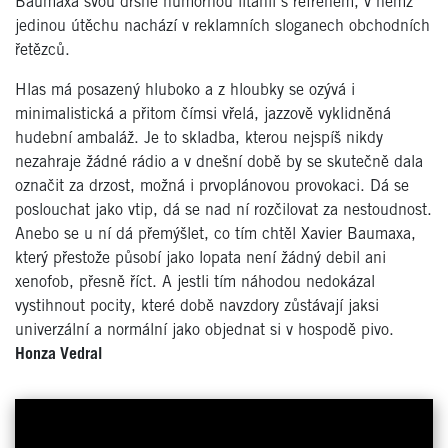
Baumaxa svou drsně humornou litanii s refrénem, v němž
jedinou útěchu nachází v reklamních sloganech obchodních
řetězců.
Hlas má posazený hluboko a z hloubky se ozývá i
minimalistická a přitom čímsi vřelá, jazzově vyklidněná
hudební ambaláž. Je to skladba, kterou nejspíš nikdy
nezahraje žádné rádio a v dnešní době by se skutečně dala
označit za drzost, možná i prvoplánovou provokaci. Dá se
poslouchat jako vtip, dá se nad ní rozčilovat za nestoudnost.
Anebo se u ní dá přemýšlet, co tím chtěl Xavier Baumaxa,
který přestože působí jako lopata není žádný debil ani
xenofob, přesně říct. A jestli tím náhodou nedokázal
vystihnout pocity, které době navzdory zůstávají jaksi
univerzální a normální jako objednat si v hospodě pivo.
Honza Vedral