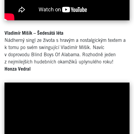
Vladimír Mišík – Šedesátá léta
Nádherný singl ze života s hravým a nostalgickým textem a
k tomu po svém swingující Vladimír Mišík. Navíc
v doprovodu Blind Boys Of Alabama. Rozhodně jeden
z nejmilejších hudebních okamžiků uplynulého roku!
Honza Vedral