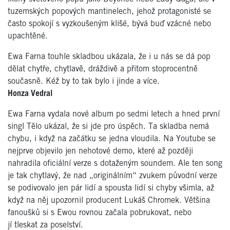
tuzemských popových mantinelech, jehož protagonisté se
často spokojí s vyzkoušeným klišé, bývá buď vzácné nebo
upachtěné.
Ewa Farna touhle skladbou ukázala, že i u nás se dá pop
dělat chytře, chytlavě, dráždivě a přitom stoprocentně
současně. Kéž by to tak bylo i jinde a více.
Honza Vedral
Ewa Farna vydala nové album po sedmi letech a hned první
singl Tělo ukázal, že si jde pro úspěch. Ta skladba nemá
chybu, i když na začátku se jedna vloudila. Na Youtube se
nejprve objevilo jen nehotové demo, které až později
nahradila oficiální verze s dotaženým soundem. Ale ten song
je tak chytlavý, že nad „originálním“ zvukem původní verze
se podivovalo jen pár lidí a spousta lidí si chyby všimla, až
když na něj upozornil producent Lukáš Chromek. Většina
fanoušků si s Ewou rovnou začala pobrukovat, nebo
jí tleskat za poselství.