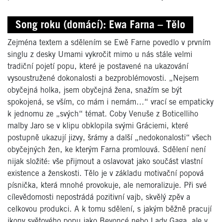
Song roku (domácí):
Ewa Farna – Tělo
Zejména textem a sdělením se Ewě Farne povedlo v prvním
singlu z desky Umami vykročit mimo u nás stále velmi
tradiční pojetí popu, které je postavené na ukazování
vysoustružené dokonalosti a bezproblémovosti. „Nejsem
obyčejná holka, jsem obyčejná žena, snažím se být
spokojená, se vším, co mám i nemám…“ vrací se empaticky
k jednomu ze „svých“ témat. Coby Venuše z Boticelliho
malby Jaro se v klipu obklopila svými Gráciemi, které
postupně ukazují jizvy, šrámy a další „nedokonalosti“ všech
obyčejných žen, ke kterým Farna promlouvá. Sdělení není
nijak složité: vše přijmout a oslavovat jako součást vlastní
existence a ženskosti. Tělo je v základu motivační popová
písnička, která mnohé provokuje, ale nemoralizuje. Při své
cílevědomosti nepostrádá pozitivní vajb, skvělý zpěv a
celkovou produkci. A k tomu sdělení, s jakým běžně pracují
ikony světového popu jako Beyoncé nebo Lady Gaga, ale v