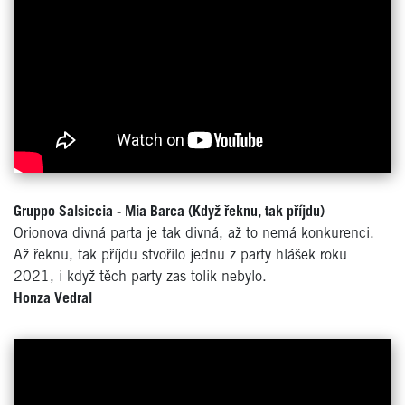
Gruppo Salsiccia - Mia Barca (Když řeknu, tak příjdu)
Orionova divná parta je tak divná, až to nemá konkurenci.
Až řeknu, tak příjdu stvořilo jednu z party hlášek roku
2021, i když těch party zas tolik nebylo.
Honza Vedral