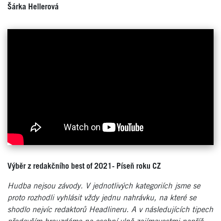
Šárka Hellerová
Výběr z redakčního best of 2021- Píseň roku CZ
Hudba nejsou závody. V jednotlivých kategoriích jsme se
proto rozhodli vyhlásit vždy jednu nahrávku, na které se
shodlo nejvíc redaktorů Headlineru. A v následujících tipech