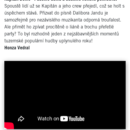
Spoustě lidí už se Kapitán a jeho crew přejedl, což se holt s
úspěchem stává. Přizvat do písně Dalibora Jandu je
samozřejmě pro nezávislého muzikanta odporná troufalost.
Ale přimět ho zpívat procítěně o liáně a trochu přefetlé
party? To byl rozhodně jeden z nejzábavnějších momentů
tuzemské populární hudby uplynulého roku!
Honza Vedral