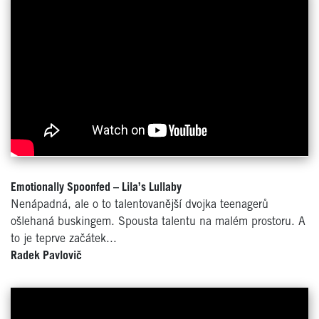
Emotionally Spoonfed – Lila’s Lullaby
Nenápadná, ale o to talentovanější dvojka teenagerů
ošlehaná buskingem. Spousta talentu na malém prostoru. A
to je teprve začátek...
Radek Pavlovič