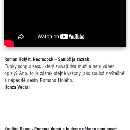
Roman Holý ft. Necrocock –
Soulož je zázrak
Funky song o sexu, který zpívají dva muži a není vůbec
oplzlý? Ano, to je zázrak stejně vzácný jako soulož z výtečné
a nápadité desky Romana Holého.
Honza Vedral
Kapitán Demo - Pudeme domů a budeme někoho pomlouvat