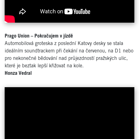
Prago Union – Pokračujem v jízdě
Automobilová groteska z poslední Katovy desky se stala
ideálním soundtrackem při čekání na červenou, na D1 nebo
pro nekonečné bědování nad průjezdností pražských ulic,
které je beztak lepší křižovat na kole.
Honza Vedral