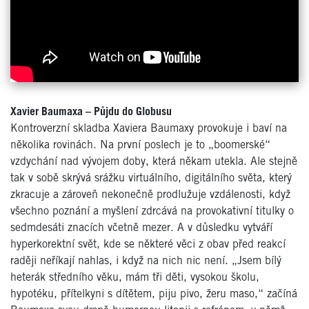
Xavier Baumaxa – Půjdu do Globusu
Kontroverzní skladba Xaviera Baumaxy provokuje i baví na
několika rovinách. Na první poslech je to „boomerské“
vzdychání nad vývojem doby, která někam utekla. Ale stejně
tak v sobě skrývá srážku virtuálního, digitálního světa, který
zkracuje a zároveň nekonečně prodlužuje vzdálenosti, když
všechno poznání a myšlení zdrcává na provokativní titulky o
sedmdesáti znacích včetně mezer. A v důsledku vytváří
hyperkorektní svět, kde se některé věci z obav před reakcí
raději neříkají nahlas, i když na nich nic není. „Jsem bílý
heterák středního věku, mám tři děti, vysokou školu,
hypotéku, přítelkyni s dítětem, piju pivo, žeru maso,“ začíná