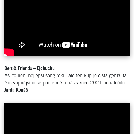
Bert & Friends – Ejchuchu
Asi to není nejlepší song roku, ale ten klip je čistá genialita.
Nic vtipnějšího se podle mě u nás v roce 2021 nenatočilo.
Jarda Konáš