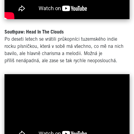
Southpaw: Head In The Clouds
Po deseti letech se vrátili průkopníci tuzemského indie
rocku písničkou, která v sobě má všechno, co mě na nich
bavilo, ale hlavně charisma a melodii. Možná je
příliš nenápadná, ale zase se tak rychle neoposlouchá.