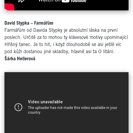
David Stypka –
Farmářům
Farmářům od Davida Stypky je absolutní láska na první
poslech. Určitě za to mohou ty klávesové motivy upomínající
Hřišný tanec. Je to hit, i když dlouhodobě se asi ještě víc
pod kůži dostanou jiné skladby, hlavně asi ta O lítání.
Šárka Hellerová