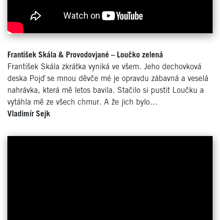
František Skála & Provodovjané –
Loučko zelená
František Skála zkrátka vyniká ve všem. Jeho dechovková
deska Pojď se mnou děvče mé je opravdu zábavná a veselá
nahrávka, která mě letos bavila. Stačilo si pustit Loučku a
vytáhla mě ze všech chmur. A že jich bylo…
Vladimír Sejk