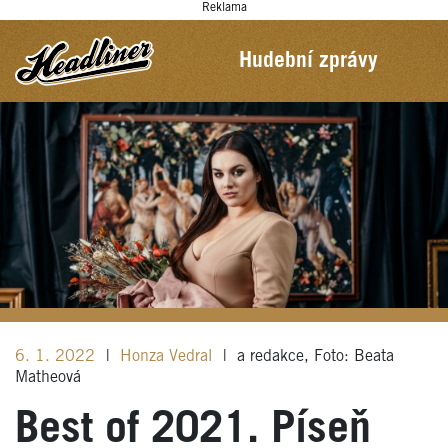
Reklama
Hudební zprávy
6. 1. 2022
|
Honza Vedral
|
a redakce, Foto: Beata
Matheová
Best of 2021. Píseň