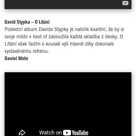
David Stypka – O Lítání
Poslední album Davida Stypky je natolik kvalitní, že by si
svoje místo v best of zasloužila každá skladba z desky. O
Lítání však řadím o kousek výš hlavně díky dokonale
vystavěnému refrénu.
Daniel Mohr