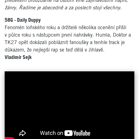
především brouzdáme na osobní vlně zajímavostmi napříč
žánry. Řadíme je abecedně a za poslech stojí všechny.
58G - Daily Duppy
Fenomén loňského roku a držitelé několika ocenění přišli
v půlce roku s nástupcem první nahrávky. Humla, Doktor a
TK27 opět dokázali pobláznit fanoušky a tenhle track je
důkazem, že nejlepší rap se teď dělá v Jihlavě.
Vladimír Sejk