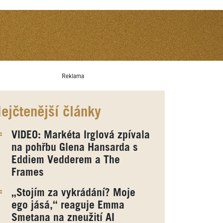
Reklama
ejčtenější články
VIDEO: Markéta Irglová zpívala
na pohřbu Glena Hansarda s
Eddiem Vedderem a The
Frames
„Stojím za vykrádání? Moje
ego jásá,“ reaguje Emma
Smetana na zneužití AI