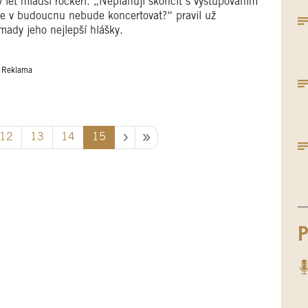
 let mladší rockeři. „Neplánuji skončit s vystupováním
se v budoucnu nebude koncertovat?“ pravil už
mady jeho nejlepší hlášky.
Reklama
12
13
14
15
P