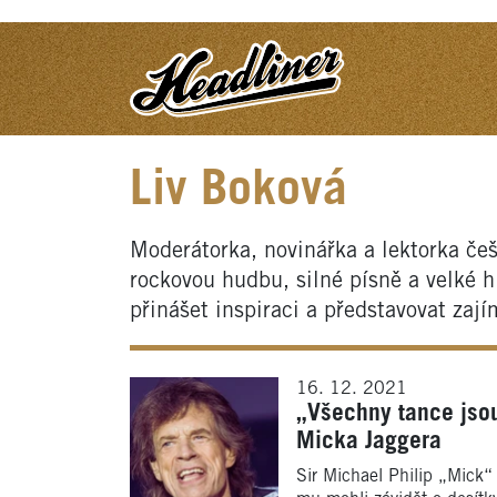
Liv Boková
Moderátorka, novinářka a lektorka češ
rockovou hudbu, silné písně a velké h
přinášet inspiraci a představovat zají
16. 12. 2021
„Všechny tance jsou
Micka Jaggera
Sir Michael Philip „Mick“ 