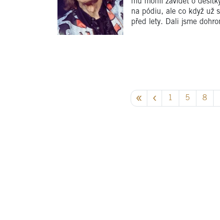
mu mohli závidět o desítky
na pódiu, ale co když už 
před lety. Dali jsme dohro
1
5
8