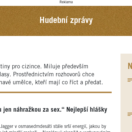
Reklama
Hudební zprávy
N
tiny pro cizince. Miluje především
lasy. Prostřednictvím rozhovorů chce
mavé umělce, kteří mají co říct a předat.
 jen náhražkou za sex.“ Nejlepší hlášky
Jagger v osmasedmdesáti stále srší energií, jakou by