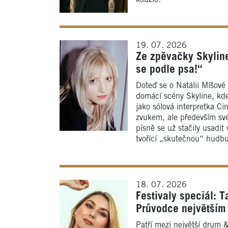
19. 07. 2026
Ze zpěvačky Skyline
se podle psa!“
Doteď se o Natálii Míšové m
domácí scény Skyline, kde
jako sólová interpretka Ci
zvukem, ale především sv
písně se už stačily usadi
tvořící „skutečnou“ hudb
18. 07. 2026
Festivaly speciál: T
Průvodce největším 
Patří mezi největší drum & 