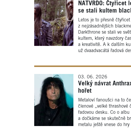
NATVRDO: Čtyřicet l
se stali kultem bla
Letos je to přesně čtyřice
z nejzásadnějších blackme
Darkthrone se stali ve sv
kultem, který navzdory čas
a kreativitě. A k dalším k
už dvaadvacátá řadová des
03. 06. 2026
Velký návrat Anthra
hořet
Metaloví fanoušci na to če
členové „velké thrashové č
řadovou desku. Co o albu
a dočkáme se skutečně brut
metalu ještě vnese do hry