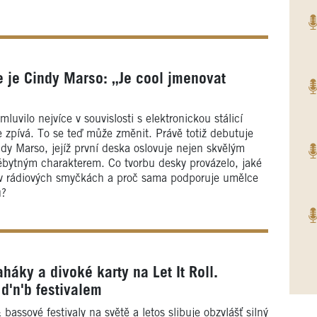
 je Cindy Marso: „Je cool jmenovat
luvilo nejvíce v souvislosti s elektronickou stálicí
 zpívá. To se teď může změnit. Právě totiž debutuje
ndy Marso, jejíž první deska oslovuje nejen skvělým
ébytným charakterem. Co tvorbu desky provázelo, jaké
t v rádiových smyčkách a proč sama podporuje umělce
u?
aháky a divoké karty na Let It Roll.
d'n'b festivalem
bassové festivaly na světě a letos slibuje obzvlášť silný