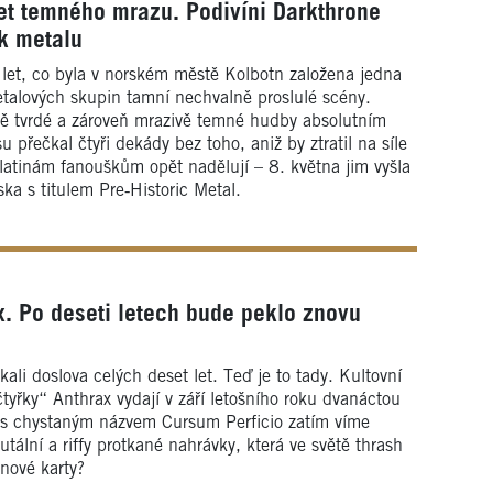
et temného mrazu. Podivíni Darkthrone
ck metalu
t let, co byla v norském městě Kolbotn založena jedna
talových skupin tamní nechvalně proslulé scény.
ětě tvrdé a zároveň mrazivě temné hudby absolutním
u přečkal čtyři dekády bez toho, aniž by ztratil na síle
ulatinám fanouškům opět nadělují – 8. května jim vyšla
ka s titulem Pre‑Historic Metal.
x. Po deseti letech bude peklo znovu
kali doslova celých deset let. Teď je to tady. Kultovní
tyřky“ Anthrax vydají v září letošního roku dvanáctou
 s chystaným názvem Cursum Perficio zatím víme
ální a riffy protkané nahrávky, která ve světě thrash
 nové karty?