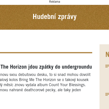
Reklama
Hudební zprávy
N
The Horizon jdou zpátky do undergroundu
znovu svou debutovou desku, to si snad mohou dovolit
etalový kolos Bring Me The Horizon se o takový kousek
lý měsíc znovu vydala album Count Your Blessings.
novu nahrané deathcorové pecky, ale taky jeden