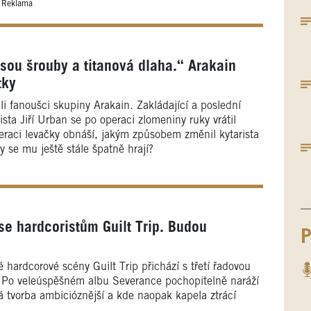
Reklama
 jsou šrouby a titanová dlaha.“ Arakain
tky
li fanoušci skupiny Arakain. Zakládající a poslední
ista Jiří Urban se po operaci zlomeniny ruky vrátil
eraci levačky obnáší, jakým způsobem změnil kytarista
ky se mu ještě stále špatně hrají?
e hardcoristům Guilt Trip. Budou
P
 hardcorové scény Guilt Trip přichází s třetí řadovou
 Po veleúspěšném albu Severance pochopitelně naráží
á tvorba ambicióznější a kde naopak kapela ztrácí