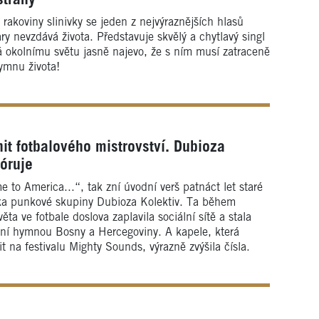
rakoviny slinivky se jeden z nejvýraznějších hlasů
y nevzdává života. Představuje skvělý a chytlavý singl
 okolnímu světu jasně najevo, že s ním musí zatraceně
ymnu života!
it fotbalového mistrovství. Dubioza
óruje
 to America...“, tak zní úvodní verš patnáct let staré
ka punkové skupiny Dubioza Kolektiv. Ta během
věta ve fotbale doslova zaplavila sociální sítě a stala
dní hymnou Bosny a Hercegoviny. A kapele, která
it na festivalu Mighty Sounds, výrazně zvýšila čísla.