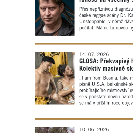
Přes nepříznivou diagnózu 
české reggae scény Dr. Kar
Unstoppable, v němž dává
počítat. Máme tu novou h
14. 07. 2026
GLOSA: Překvapivý h
Kolektiv masivně sk
„I am from Bosnia, take me
písně U.S.A. balkánské s
probíhajícího mistrovství s
se v podstatě novou náro
se má v příštím roce objev
10. 06. 2026