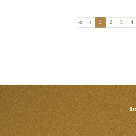
1
2
3
4
Oso