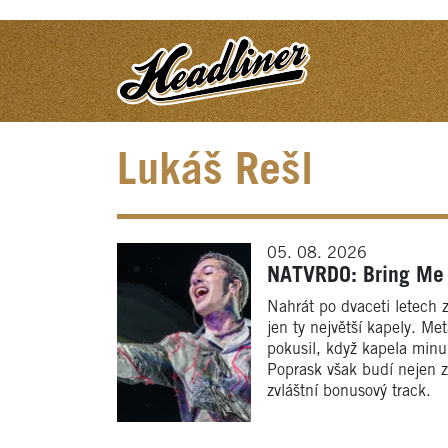
Lukáš Rešl
05. 08. 2026
NATVRDO: Bring Me 
Nahrát po dvaceti letech 
jen ty největší kapely. M
pokusil, když kapela minu
Poprask však budí nejen z
zvláštní bonusový track.