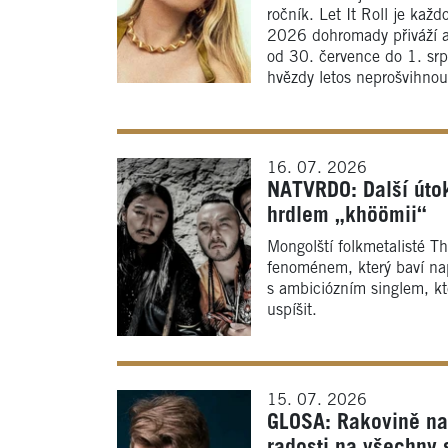
ročník. Let It Roll je kaž
2026 dohromady přiváží a
od 30. července do 1. srp
hvězdy letos neprošvihnou
16. 07. 2026
NATVRDO: Další útok
hrdlem „khöömii“
Mongolští folkmetalisté T
fenoménem, který baví nap
s ambiciózním singlem, kt
uspíšit.
15. 07. 2026
GLOSA: Rakovině nav
radosti na všechny 