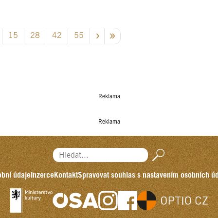
15
28
42
55
Reklama
Reklama
Hledat...
bní údaje
Inzerce
Kontakt
Spravovat souhlas s nastavením osobních ú