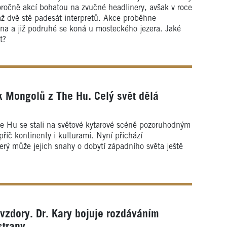
doročně akcí bohatou na zvučné headlinery, avšak v roce
ž dvě stě padesát interpretů. Akce proběhne
na a již podruhé se koná u mosteckého jezera. Jaké
t?
 Mongolů z The Hu. Celý svět dělá
he Hu se stali na světové kytarové scéně pozoruhodným
říč kontinenty i kulturami. Nyní přichází
erý může jejich snahy o dobytí západního světa ještě
zdory. Dr. Kary bojuje rozdáváním
strany