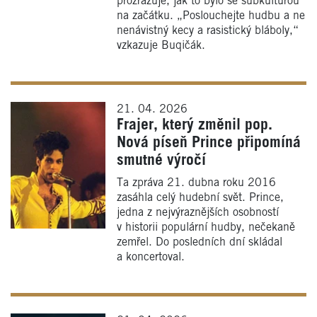
prozrazuje, jak to bylo se subkulturou
na začátku. „Poslouchejte hudbu a ne
nenávistný kecy a rasistický bláboly,“
vzkazuje Buqičák.
21. 04. 2026
Frajer, který změnil pop.
Nová píseň Prince připomíná
smutné výročí
Ta zpráva 21. dubna roku 2016
zasáhla celý hudební svět. Prince,
jedna z nejvýraznějších osobností
v historii populární hudby, nečekaně
zemřel. Do posledních dní skládal
a koncertoval.