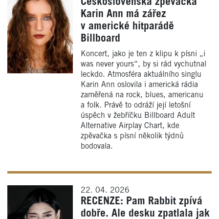
Československá zpěvačka
Karin Ann má zářez
v americké hitparádě
Billboard
Koncert, jako je ten z klipu k písni „i
was never yours“, by si rád vychutnal
leckdo. Atmosféra aktuálního singlu
Karin Ann oslovila i americká rádia
zaměřená na rock, blues, americanu
a folk. Právě to odráží její letošní
úspěch v žebříčku Billboard Adult
Alternative Airplay Chart, kde
zpěvačka s písní několik týdnů
bodovala.
22. 04. 2026
RECENZE: Pam Rabbit zpívá
dobře. Ale desku zpatlala jak