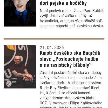
dort pejska a kočičky
Není pochyb o tom, že se Pam Rabbit
vyvíjí. Jako zpěvačka umí být až
hypnotická, autorsky však přináší spíš
slepenec nápadů než klasickou desku.
21. 04. 2026
Kmotr českého ska Buqičák
slaví: „Poslouchejte hudbu
a ne rasistický bláboly“
Zásadní postava české ska a rudeboy
scény právě sfoukla jedenapadesátou
svíčku na dortu. A jeho soundsystem
Rude Boy Rhythm letos oslaví třicet
let, k čemuž se chystá koncert
v legendárním strahovském klubu
007. V rozhovoru Filipa Kaňkovského