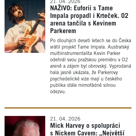
21. 04. 2026
NAŽIVO: Euforii s Tame
Impala propadl i Krteček. O2
arena tančila s Kevinem
Parkerem
Po dlouhých deseti letech se do Česka
vrátil projekt Tame Impala. Australský
multiinstrumentalita Kevin Parker
odehrál svou pražskou premiéru v O2
areně a zájem byl obrovský. Vyprodaná
hala jasně ukázala, že Parkerovy
psychedelické vize mají u českého
publika stále mimořádně silnou
odezvu.
21. 04. 2026
Mick Harvey o spolupráci
s Nickem Cavem: „Největší