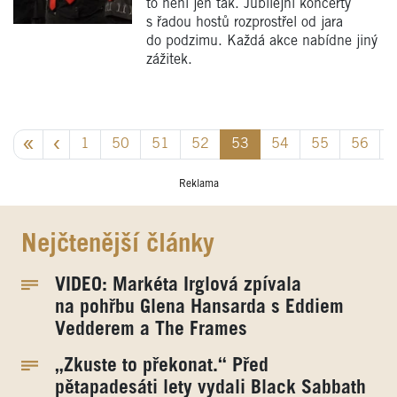
to není jen tak. Jubilejní koncerty
s řadou hostů rozprostřel od jara
do podzimu. Každá akce nabídne jiný
zážitek.
1
50
51
52
53
54
55
56
Reklama
Nejčtenější články
VIDEO: Markéta Irglová zpívala
na pohřbu Glena Hansarda s Eddiem
Vedderem a The Frames
„Zkuste to překonat.“ Před
pětapadesáti lety vydali Black Sabbath