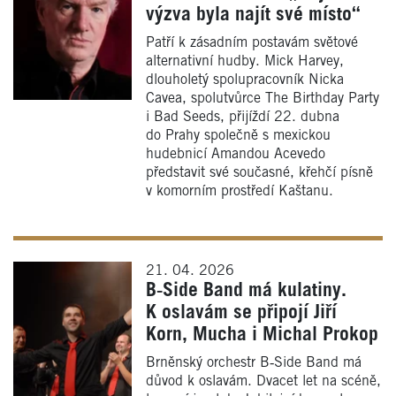
výzva byla najít své místo“
Patří k zásadním postavám světové
alternativní hudby. Mick Harvey,
dlouholetý spolupracovník Nicka
Cavea, spolutvůrce The Birthday Party
i Bad Seeds, přijíždí 22. dubna
do Prahy společně s mexickou
hudebnicí Amandou Acevedo
představit své současné, křehčí písně
v komorním prostředí Kaštanu.
21. 04. 2026
B‑Side Band má kulatiny.
K oslavám se připojí Jiří
Korn, Mucha i Michal Prokop
Brněnský orchestr B‑Side Band má
důvod k oslavám. Dvacet let na scéně,